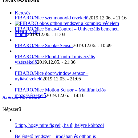
Okos eszközök
Keresés
FIBARO/Nice szénmonoxid érzékelő
2019.12.06. - 11:16
FIBARO/Nice Smart-Control – Univerzális bemeneti
Menu
Menu
modul
2019.12.06. - 11:03
FIBARO/Nice Smoke Sensor
2019.12.06. - 10:49
FIBARO/Nice Flood-Control univerzális
vízérzékelő
2019.12.05. - 21:36
FIBARO/Nice door/window sensor –
nyitásérzékelő
2019.12.05. - 21:05
FIBARO/Nice Motion Sensor – Multifunkciós
mozgásérzékelő
2019.12.05. - 14:16
Az összes okos eszköz
Népszerű
5 tipp, hogy mire figyelj, ha új helyre költözöl
Beléptető rendszer – irodában és otthon is