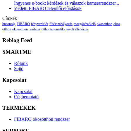
Ingyenes e-book: kérdések és válaszok kamerarendszer...
Védett: FIBARO telepítői előadások
Címkék
biztonság
FIBARO
fényvezérlés
fűtésszabályozás
mozgásérzékelő
okosotthon
okos
otthon
okosotthon rendszer
otthonautomatika
távoli ellenőrzés
Reblog Feed
SMARTME
Rólunk
Sajtó
Kapcsolat
Kapcsolat
Cégbemutató
TERMÉKEK
FIBARO okosotthon rendszer
SUPPORT