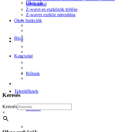
Okos zár
folyamattal
Z-wave-es eszközök törlése
Z-waves eszköz párosítása
Okos funkciók
Blog
Kapcsolat
Rólunk
Telepítőknek
Keresés
Keresés
Belépés
×