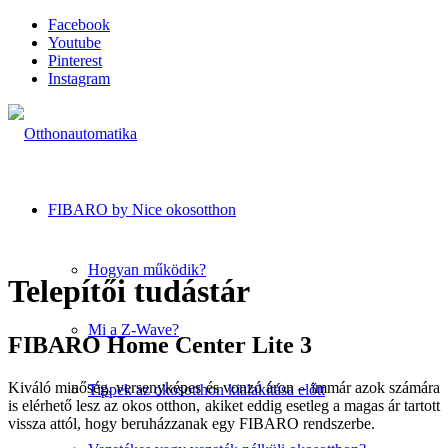
Facebook
Youtube
Pinterest
Instagram
FIBARO by Nice okosotthon
Hogyan működik?
Telepítői tudástár
Mi a Z-Wave?
FIBARO Home Center Lite 3
Kiváló minőség, versenyképes és vonzó áron – immár azok számára
Tippek az okosotthon kialakítása előtt
is elérhető lesz az okos otthon, akiket eddig esetleg a magas ár tartott
vissza attól, hogy beruházzanak egy FIBARO rendszerbe.