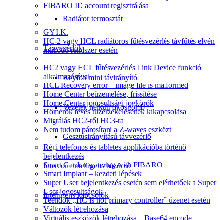
FIBARO ID account regisztrálása
Radiátor termosztát
GY.I.K.
HC-2 vagy HCL radiátoros fűtésvezérlés távfűtés elvén
Távvezérlők
működő rendszer esetén
HC2 vagy HCL fűtésvezérlés Link Device funkció
alkalmazásával
Keyfob mini távirányító
HCL Recovery error – image file is malformed
Home Center beüzemelése, frissítése
Home Center jogosultsági jogkörök
Vezeték nélküli okosgomb
Hőmérők téves tűzérzékelésének kikapcsolása
Migrálás HC2-ről HC3-ra
Nem tudom párosítani a Z-waves eszközt
Gesztusirányítású távvezérlő
Régi telefonos és tabletes applikációba történő
bejelentkezés
Smart Garden watering with FIBARO
Intercom intelligens házőrző
Smart Implant – kezdeti lépések
Super User bejelentkezés esetén sem elérhetőek a Super
User jogosultságok
Intelligens kapcsolók
Teendők ,,HC is not primary controller” üzenet esetén
Változók létrehozása
Virtuális eszközök létrehozása – Base64 encode