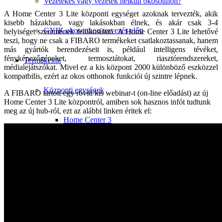
Vezetékes vagy vezeték nélküli okosotthon?
A Home Center 3 Lite központi egységet azoknak tervezték, akik
kisebb házakban, vagy lakásokban élnek, és akár csak 3-4
GYIK okosotthon tervezés előtt
helyiséget szeretnének felokosítani. A Home Center 3 Lite lehetővé
teszi, hogy ne csak a FIBARO termékeket csatlakoztassanak, hanem
más gyártók berendezéseit is, például intelligens tévéket,
fényképezőgépeket, termosztátokat, riasztórendszereket,
Termékeink
médialejátszókat. Mivel ez a kis központ 2000 különböző eszközzel
kompatbilis, ezért az okos otthonok funkciói új szintre lépnek.
Központi egységek
A FIBARO tartott egy rövid kis webinar-t (on-line előadást) az új
Home Center 3 Lite központról, amiben sok hasznos infót tudtunk
meg az új hub-ról, ezt az alábbi linken éritek el:
Home Center 3
Home Center 3 Lite
Home Center Lite
Home Center 2