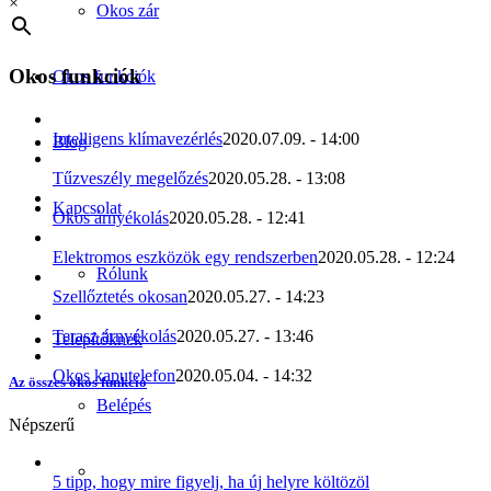
×
Okos zár
Okos funkciók
Okos funkciók
Intelligens klímavezérlés
2020.07.09. - 14:00
Blog
Tűzveszély megelőzés
2020.05.28. - 13:08
Kapcsolat
Okos árnyékolás
2020.05.28. - 12:41
Elektromos eszközök egy rendszerben
2020.05.28. - 12:24
Rólunk
Szellőztetés okosan
2020.05.27. - 14:23
Terasz árnyékolás
2020.05.27. - 13:46
Telepítőknek
Okos kaputelefon
2020.05.04. - 14:32
Az összes okos funkció
Belépés
Népszerű
5 tipp, hogy mire figyelj, ha új helyre költözöl