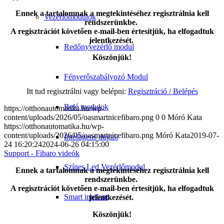
Ennek a tartalomnak a megtekintéséhez regisztrálnia kell
Vezérlőmodulok
rendszerünkbe.
A regisztrációt követően e-mail-ben értesítjük, ha elfogadtuk
jelentkezését.
Redőnyvezérlő modul
Köszönjük!
Fényerőszabályozó Modul
Itt tud regisztrálni vagy belépni:
Regisztráció / Belépés
Relé modulok
https://otthonautomatika.hu/wp-
content/uploads/2026/05/oasmartnicefibaro.png
0
0
Móró Kata
https://otthonautomatika.hu/wp-
content/uploads/2026/05/oasmartnicefibaro.png
Móró Kata
2019-07-
Intelligens dugalj
24 16:20:24
2024-06-26 04:15:00
Support - Fibaro videók
Színes Led Vezérlőmodul
Ennek a tartalomnak a megtekintéséhez regisztrálnia kell
rendszerünkbe.
A regisztrációt követően e-mail-ben értesítjük, ha elfogadtuk
Smart implant
jelentkezését.
Köszönjük!