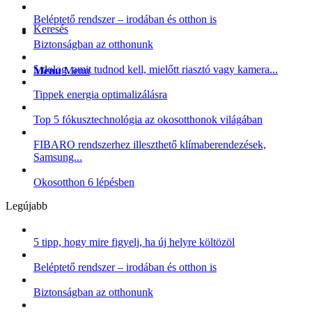
Beléptető rendszer – irodában és otthon is
Keresés
Biztonságban az otthonunk
5 dolog, amit tudnod kell, mielőtt riasztó vagy kamera...
Menu
Menu
Tippek energia optimalizálásra
Top 5 fókusztechnológia az okosotthonok világában
FIBARO rendszerhez illeszthető klímaberendezések,
Samsung...
Okosotthon 6 lépésben
Legújabb
5 tipp, hogy mire figyelj, ha új helyre költözöl
Beléptető rendszer – irodában és otthon is
Biztonságban az otthonunk