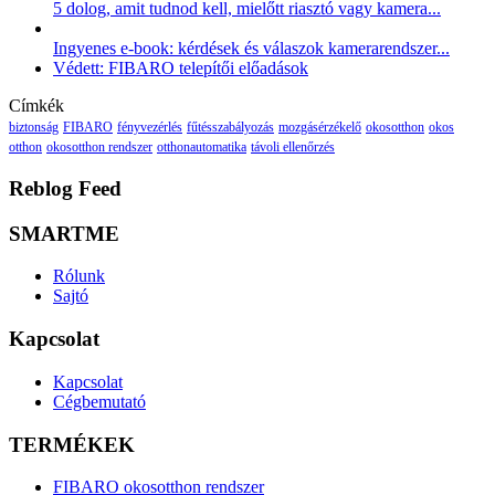
5 dolog, amit tudnod kell, mielőtt riasztó vagy kamera...
Ingyenes e-book: kérdések és válaszok kamerarendszer...
Védett: FIBARO telepítői előadások
Címkék
biztonság
FIBARO
fényvezérlés
fűtésszabályozás
mozgásérzékelő
okosotthon
okos
otthon
okosotthon rendszer
otthonautomatika
távoli ellenőrzés
Reblog Feed
SMARTME
Rólunk
Sajtó
Kapcsolat
Kapcsolat
Cégbemutató
TERMÉKEK
FIBARO okosotthon rendszer