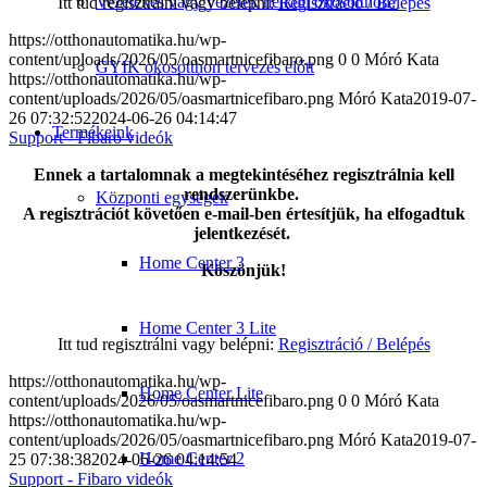
Vezetékes vagy vezeték nélküli okosotthon?
Itt tud regisztrálni vagy belépni:
Regisztráció / Belépés
https://otthonautomatika.hu/wp-
content/uploads/2026/05/oasmartnicefibaro.png
0
0
Móró Kata
GYIK okosotthon tervezés előtt
https://otthonautomatika.hu/wp-
content/uploads/2026/05/oasmartnicefibaro.png
Móró Kata
2019-07-
26 07:32:52
2024-06-26 04:14:47
Termékeink
Support - Fibaro videók
Ennek a tartalomnak a megtekintéséhez regisztrálnia kell
rendszerünkbe.
Központi egységek
A regisztrációt követően e-mail-ben értesítjük, ha elfogadtuk
jelentkezését.
Home Center 3
Köszönjük!
Home Center 3 Lite
Itt tud regisztrálni vagy belépni:
Regisztráció / Belépés
https://otthonautomatika.hu/wp-
Home Center Lite
content/uploads/2026/05/oasmartnicefibaro.png
0
0
Móró Kata
https://otthonautomatika.hu/wp-
content/uploads/2026/05/oasmartnicefibaro.png
Móró Kata
2019-07-
Home Center 2
25 07:38:38
2024-06-26 04:14:54
Support - Fibaro videók