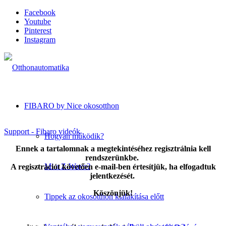
Facebook
Youtube
Pinterest
Instagram
FIBARO by Nice okosotthon
Support - Fibaro videók
Hogyan működik?
Ennek a tartalomnak a megtekintéséhez regisztrálnia kell
rendszerünkbe.
Mi a Z-Wave?
A regisztrációt követően e-mail-ben értesítjük, ha elfogadtuk
jelentkezését.
Köszönjük!
Tippek az okosotthon kialakítása előtt