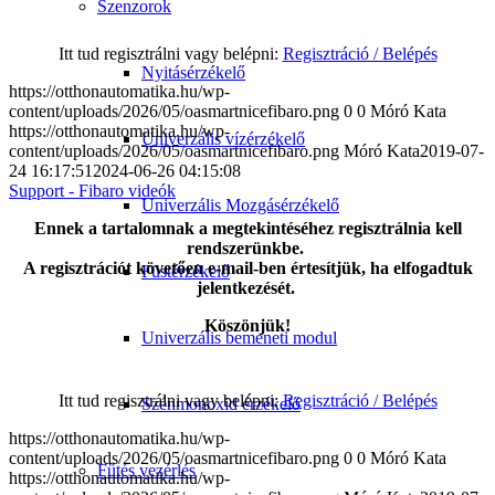
Szenzorok
Itt tud regisztrálni vagy belépni:
Regisztráció / Belépés
Nyitásérzékelő
https://otthonautomatika.hu/wp-
content/uploads/2026/05/oasmartnicefibaro.png
0
0
Móró Kata
https://otthonautomatika.hu/wp-
Univerzális vízérzékelő
content/uploads/2026/05/oasmartnicefibaro.png
Móró Kata
2019-07-
24 16:17:51
2024-06-26 04:15:08
Support - Fibaro videók
Univerzális Mozgásérzékelő
Ennek a tartalomnak a megtekintéséhez regisztrálnia kell
rendszerünkbe.
A regisztrációt követően e-mail-ben értesítjük, ha elfogadtuk
Füstérzékelő
jelentkezését.
Köszönjük!
Univerzális bemeneti modul
Itt tud regisztrálni vagy belépni:
Regisztráció / Belépés
Szénmonoxid érzékelő
https://otthonautomatika.hu/wp-
content/uploads/2026/05/oasmartnicefibaro.png
0
0
Móró Kata
Fűtés vezérlés
https://otthonautomatika.hu/wp-