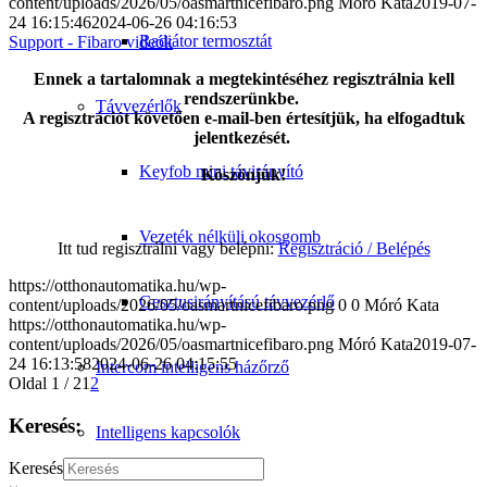
content/uploads/2026/05/oasmartnicefibaro.png
Móró Kata
2019-07-
24 16:15:46
2024-06-26 04:16:53
Radiátor termosztát
Support - Fibaro videók
Ennek a tartalomnak a megtekintéséhez regisztrálnia kell
rendszerünkbe.
Távvezérlők
A regisztrációt követően e-mail-ben értesítjük, ha elfogadtuk
jelentkezését.
Keyfob mini távirányító
Köszönjük!
Vezeték nélküli okosgomb
Itt tud regisztrálni vagy belépni:
Regisztráció / Belépés
https://otthonautomatika.hu/wp-
Gesztusirányítású távvezérlő
content/uploads/2026/05/oasmartnicefibaro.png
0
0
Móró Kata
https://otthonautomatika.hu/wp-
content/uploads/2026/05/oasmartnicefibaro.png
Móró Kata
2019-07-
24 16:13:58
2024-06-26 04:15:55
Intercom intelligens házőrző
Oldal 1 / 2
1
2
Keresés:
Intelligens kapcsolók
Keresés