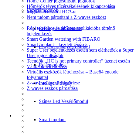
Home Center jogosultsági jogkörök
Hőmérők téves tűzérzékelésének kikapcsolása
Vezérlőmodulok
Migrálás HC2-ről HC3-ra
Nem tudom párosítani a Z-waves eszközt
Régi telefonos és tabletes applikációba történő
Redőnyvezérlő modul
bejelentkezés
Smart Garden watering with FIBARO
Smart Implant – kezdeti lépések
Fényerőszabályozó Modul
Super User bejelentkezés esetén sem elérhetőek a Super
User jogosultságok
Teendők ,,HC is not primary controller” üzenet esetén
Relé modulok
Változók létrehozása
Virtuális eszközök létrehozása – Base64 encode
folyamattal
Z-wave-es eszközök törlése
Intelligens dugalj
Z-waves eszköz párosítása
Színes Led Vezérlőmodul
Smart implant