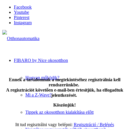
Facebook
Youtube
Pinterest
Instagram
FIBARO by Nice okosotthon
Hogyan működik?
Ennek a tartalomnak a megtekintéséhez regisztrálnia kell
rendszerünkbe.
A regisztrációt követően e-mail-ben értesítjük, ha elfogadtuk
Mi a Z-Wave?
jelentkezését.
Köszönjük!
Tippek az okosotthon kialakítása előtt
Itt tud regisztrálni vagy belépni:
Regisztráció / Belépés