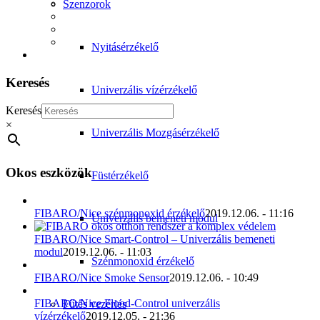
Szenzorok
Nyitásérzékelő
Keresés
Univerzális vízérzékelő
Keresés
×
Univerzális Mozgásérzékelő
Okos eszközök
Füstérzékelő
FIBARO/Nice szénmonoxid érzékelő
2019.12.06. - 11:16
Univerzális bemeneti modul
FIBARO/Nice Smart-Control – Univerzális bemeneti
modul
2019.12.06. - 11:03
Szénmonoxid érzékelő
FIBARO/Nice Smoke Sensor
2019.12.06. - 10:49
FIBARO/Nice Flood-Control univerzális
Fűtés vezérlés
vízérzékelő
2019.12.05. - 21:36