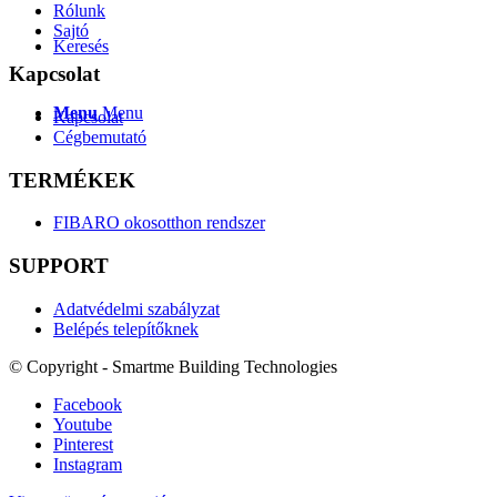
Rólunk
Sajtó
Keresés
Kapcsolat
Menu
Menu
Kapcsolat
Cégbemutató
TERMÉKEK
FIBARO okosotthon rendszer
SUPPORT
Adatvédelmi szabályzat
Belépés telepítőknek
© Copyright - Smartme Building Technologies
Facebook
Youtube
Pinterest
Instagram