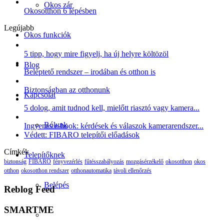
Okos zár
Okosotthon 6 lépésben
Legújabb
Okos funkciók
5 tipp, hogy mire figyelj, ha új helyre költözöl
Blog
Beléptető rendszer – irodában és otthon is
Biztonságban az otthonunk
Kapcsolat
5 dolog, amit tudnod kell, mielőtt riasztó vagy kamera...
Rólunk
Ingyenes e-book: kérdések és válaszok kamerarendszer...
Védett: FIBARO telepítői előadások
Címkék
Telepítőknek
biztonság
FIBARO
fényvezérlés
fűtésszabályozás
mozgásérzékelő
okosotthon
okos
otthon
okosotthon rendszer
otthonautomatika
távoli ellenőrzés
Belépés
Reblog Feed
SMARTME