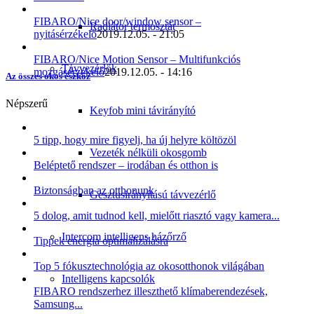
FIBARO/Nice door/window sensor –
Radiátor termosztát
nyitásérzékelő
2019.12.05. - 21:05
FIBARO/Nice Motion Sensor – Multifunkciós
Távvezérlők
mozgásérzékelő
2019.12.05. - 14:16
Az összes okos eszköz
Népszerű
Keyfob mini távirányító
5 tipp, hogy mire figyelj, ha új helyre költözöl
Vezeték nélküli okosgomb
Beléptető rendszer – irodában és otthon is
Biztonságban az otthonunk
Gesztusirányítású távvezérlő
5 dolog, amit tudnod kell, mielőtt riasztó vagy kamera...
Intercom intelligens házőrző
Tippek energia optimalizálásra
Top 5 fókusztechnológia az okosotthonok világában
Intelligens kapcsolók
FIBARO rendszerhez illeszthető klímaberendezések,
Samsung...