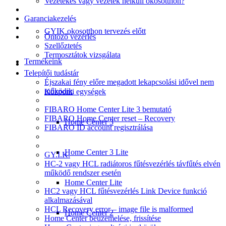
Vezetékes vagy vezeték nélküli okosotthon?
Garanciakezelés
GYIK okosotthon tervezés előtt
Öntöző vezérlés
Szellőztetés
Termosztátok vizsgálata
Termékeink
Telepítői tudástár
Éjszakai fény előre megadott lekapcsolási idővel nem
működik
Központi egységek
FIBARO Home Center Lite 3 bemutató
FIBARO Home Center reset – Recovery
Home Center 3
FIBARO ID account regisztrálása
Home Center 3 Lite
GY.I.K.
HC-2 vagy HCL radiátoros fűtésvezérlés távfűtés elvén
működő rendszer esetén
Home Center Lite
HC2 vagy HCL fűtésvezérlés Link Device funkció
alkalmazásával
HCL Recovery error – image file is malformed
Home Center 2
Home Center beüzemelése, frissítése