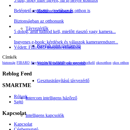
5 tipp, hogy mire figyelj, ha új helyre költözöl
Beléptető rendszer – irodában és otthon is
Radiátor termosztát
Biztonságban az otthonunk
Távvezérlők
5 dolog, amit tudnod kell, mielőtt riasztó vagy kamera...
Ingyenes e-book: kérdések és válaszok kamerarendszer...
Keyfob mini távirányító
Védett: FIBARO telepítői előadások
Címkék
biztonság
FIBARO
fényvezérlés
fűtésszabályozás
mozgásérzékelő
okosotthon
okos otthon
Vezeték nélküli okosgomb
Reblog Feed
Gesztusirányítású távvezérlő
SMARTME
Rólunk
Intercom intelligens házőrző
Sajtó
Kapcsolat
Intelligens kapcsolók
Kapcsolat
Cégbemutató