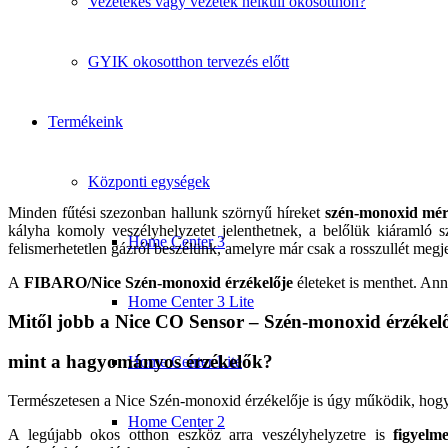
Vezetékes vagy vezeték nélküli okosotthon?
GYIK okosotthon tervezés előtt
Termékeink
Központi egységek
Minden fűtési szezonban hallunk szörnyű híreket
szén-monoxid mér
kályha komoly veszélyhelyzetet jelenthetnek, a belőlük kiáramló s
Home Center 3
felismerhetetlen gázról beszélünk, amelyre már csak a rosszullét meg
A
FIBARO/Nice Szén-monoxid érzékelője
életeket is menthet. Ann
Home Center 3 Lite
Mitől jobb a Nice CO Sensor – Szén-monoxid érzékel
mint a hagyományos érzékelők?
Home Center Lite
Természetesen a Nice Szén-monoxid érzékelője is úgy működik, hog
Home Center 2
A legújabb okos otthon eszköz arra veszélyhelyzetre is
figyelme