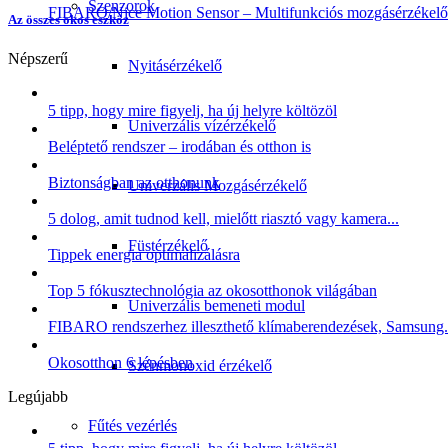
Szenzorok
FIBARO/Nice Motion Sensor – Multifunkciós mozgásérzékelő
Az összes okos eszköz
Népszerű
Nyitásérzékelő
5 tipp, hogy mire figyelj, ha új helyre költözöl
Univerzális vízérzékelő
Beléptető rendszer – irodában és otthon is
Biztonságban az otthonunk
Univerzális Mozgásérzékelő
5 dolog, amit tudnod kell, mielőtt riasztó vagy kamera...
Füstérzékelő
Tippek energia optimalizálásra
Top 5 fókusztechnológia az okosotthonok világában
Univerzális bemeneti modul
FIBARO rendszerhez illeszthető klímaberendezések, Samsung.
Okosotthon 6 lépésben
Szénmonoxid érzékelő
Legújabb
Fűtés vezérlés