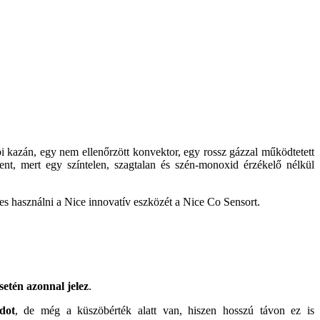
 kazán, egy nem ellenőrzött konvektor, egy rossz gázzal működtetett
ent, mert egy színtelen, szagtalan és szén-monoxid érzékelő nélkül
es használni a Nice innovatív eszközét a Nice Co Sensort.
etén azonnal jelez
.
dot
, de még a küszöbérték alatt van, hiszen hosszú távon ez is