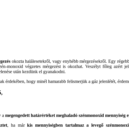
gezés
okozta halálesetekről, vagy enyhébb mérgezésekről. Egy régebbi
zén-monoxid végzetes mérgezést is okozhat. Veszélyt főleg azért jel
jelenése után kezdünk el gyanakodni.
ak érdekében, hogy minél hamarabb felismerjük a gáz jelenlétét, érdem
ő,
y a
megengedett határértéket meghaladó szénmonoxid mennyiség es
ztet
, ha már
kis mennyiségben tartalmaz a levegő szénmonoxi