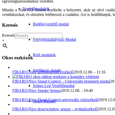
egészségkárosodáshoz vezethet.
Vezérlőmodulok
Miután a Nice CO Sensor érzékelte a helyzetet, akár az alvó csal
ventilátorokat, és eközben felébreszti a családot. Azt is beállíthatjuk,
Redőnyvezérlő modul
Keresés
Keresés
Fényerőszabályozó Modul
×
Relé modulok
Okos eszközök
Intelligens dugalj
FIBARO/Nice szénmonoxid érzékelő
2019.12.06. - 11:16
FIBARO/Nice Smart-Control – Univerzális bemeneti modul
20
Színes Led Vezérlőmodul
FIBARO/Nice Smoke Sensor
2019.12.06. - 10:49
FIBARO/Nice Flood-Control univerzális vízérzékelő
2019.12.0
Smart implant
FIBARO/Nice door/window sensor – nyitásérzékelő
2019.12.05