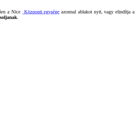
tően a Nice
Központi egysége
azonnal ablakot nyit, vagy elindítja a
soljanak
.