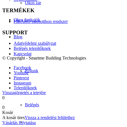
Okos zár
TERMÉKEK
Okos funkciók
FIBARO okosotthon rendszer
SUPPORT
Blog
Adatvédelmi szabályzat
Belépés telepítőknek
Kapcsolat
© Copyright - Smartme Building Technologies
Facebook
Rólunk
Youtube
Pinterest
Instagram
Telepítőknek
Visszagörgetés a tetejére
0
Belépés
0
Kosár
A kosár üres
Vissza a rendelési felülethez
Vásárlás folytatása