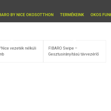
IBARO BY NICE OKOSOTTHON
TERMÉKEINK
OKOS FUN
Nice vezeték nélküli
FIBARO Swipe –
mb
Gesztusirányítású távvezérlő