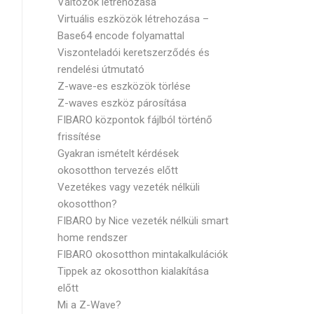
Változók létrehozása
Virtuális eszközök létrehozása –
Base64 encode folyamattal
Viszonteladói keretszerződés és
rendelési útmutató
Z-wave-es eszközök törlése
Z-waves eszköz párosítása
FIBARO központok fájlból történő
frissítése
Gyakran ismételt kérdések
okosotthon tervezés előtt
Vezetékes vagy vezeték nélküli
okosotthon?
FIBARO by Nice vezeték nélküli smart
home rendszer
FIBARO okosotthon mintakalkulációk
Tippek az okosotthon kialakítása
előtt
Mi a Z-Wave?