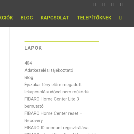
KCIÓK
BLOG
KAPCSOLAT
TELEPÍTŐKNEK
LAPOK
404
Adatkezelési tájékoztató
Blog
Éjszakai fény előre megadott
lekapcsolási idővel nem működik
FIBARO Home Center Lite 3
bemutató
FIBARO Home Center reset –
Recovery
FIBARO ID account regisztrálása