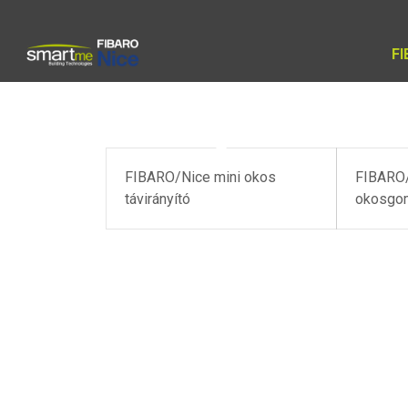
F
FIBARO/Nice mini okos
FIBARO/
távirányító
okosgo