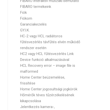
FIBARO interaktív műszaki bemutató
FIBARO termékeink
Fiók
Fiókom
Garanciakezelés
GY.I.K.
HC-2 vagy HCL radiátoros
fűtésvezérlés távfűtés elvén működő
rendszer esetén
HC2 vagy HCL fűtésvezérlés Link
Device funkció alkalmazásával
HCL Recovery error – image file is
malformed
Home Center beüzemelése,
frissítése
Home Center jogosultsági jogkörök
Hőmérők téves tűzérzékelésének
kikapcsolása
Jelentkezés kamera-,