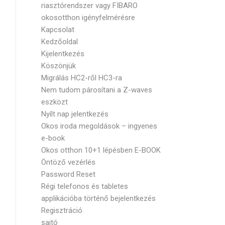
riasztórendszer vagy FIBARO
okosotthon igényfelmérésre
Kapcsolat
Kedzőoldal
Kijelentkezés
Köszönjük
Migrálás HC2-ről HC3-ra
Nem tudom párosítani a Z-waves
eszközt
Nyílt nap jelentkezés
Okos iroda megoldások – ingyenes
e-book
Okos otthon 10+1 lépésben E-BOOK
Öntöző vezérlés
Password Reset
Régi telefonos és tabletes
applikációba történő bejelentkezés
Regisztráció
sajtó