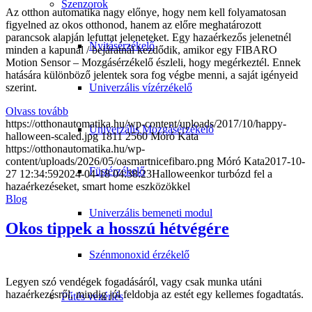
Szenzorok
Az otthon automatika nagy előnye, hogy nem kell folyamatosan
figyelned az okos otthonod, hanem az előre meghatározott
parancsok alapján lefuttat jeleneteket. Egy hazaérkezős jelenetnél
Nyitásérzékelő
minden a kapunál / bejáratnál kezdődik, amikor egy FIBARO
Motion Sensor – Mozgásérzékelő észleli, hogy megérkeztél. Ennek
hatására különböző jelentek sora fog végbe menni, a saját igényeid
szerint.
Univerzális vízérzékelő
Olvass tovább
https://otthonautomatika.hu/wp-content/uploads/2017/10/happy-
Univerzális Mozgásérzékelő
halloween-scaled.jpg
1811
2560
Móró Kata
https://otthonautomatika.hu/wp-
content/uploads/2026/05/oasmartnicefibaro.png
Móró Kata
2017-10-
Füstérzékelő
27 12:34:59
2024-04-18 04:38:23
Halloweenkor turbózd fel a
hazaérkezéseket, smart home eszközökkel
Blog
Univerzális bemeneti modul
Okos tippek a hosszú hétvégére
Szénmonoxid érzékelő
Legyen szó vendégek fogadásáról, vagy csak munka utáni
hazaérkezésről, mindig jól feldobja az estét egy kellemes fogadtatás.
Fűtés vezérlés