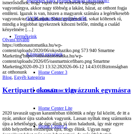
Vezetékes vagy vezeték nélküli okosotthon?
ismerősödnek, hogy vajon mi az emberek legnagyobb
vagyontárgya, akkor nagy többség a lakást, házat, az otthont fogja
említeni. Igazuk is van, hiszen a magyarok számára a legértékesebb
GYIK okosotthon tervezés előtt
vagyonuk az ingatlanjuk. Sokat gyűjtenek rá, sokat költenek rá,
mindig a legjobbat igyekeznek kihozni belőle, mindig a család
kényelmére […]
Termékeink
Olvass tovább
https://otthonautomatika.hu/wp-
content/uploads/2020/06/okoshaziko.png
573
940
Smartme
Központi egységek
Marketing
https://otthonautomatika.hu/wp-
content/uploads/2026/05/oasmartnicefibaro.png
Smartme
Marketing
2020-09-23 13:32:28
2026-06-12 14:43:01
Biztonságban
az otthonunk
Home Center 3
Blog
,
Egyéb kategória
Kertiparti okosan – vigyázzunk egymásra
Home Center 3 Lite
Home Center Lite
2020 tavaszát ugyan karanténban töltöttük a négy fal között, de itt a
nyár, amikor újra szabadok vagyunk. Lassan nyíltak meg számunkra
újra a lehetőségek, de úgy tűnik jó úton haladunk, így már egyre
Home Center 2
több helyzetben érezhetjük újra, hogy élünk. Ugyan nagy