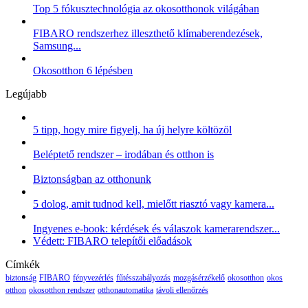
Top 5 fókusztechnológia az okosotthonok világában
FIBARO rendszerhez illeszthető klímaberendezések,
Samsung...
Okosotthon 6 lépésben
Legújabb
5 tipp, hogy mire figyelj, ha új helyre költözöl
Beléptető rendszer – irodában és otthon is
Biztonságban az otthonunk
5 dolog, amit tudnod kell, mielőtt riasztó vagy kamera...
Ingyenes e-book: kérdések és válaszok kamerarendszer...
Védett: FIBARO telepítői előadások
Címkék
biztonság
FIBARO
fényvezérlés
fűtésszabályozás
mozgásérzékelő
okosotthon
okos
otthon
okosotthon rendszer
otthonautomatika
távoli ellenőrzés