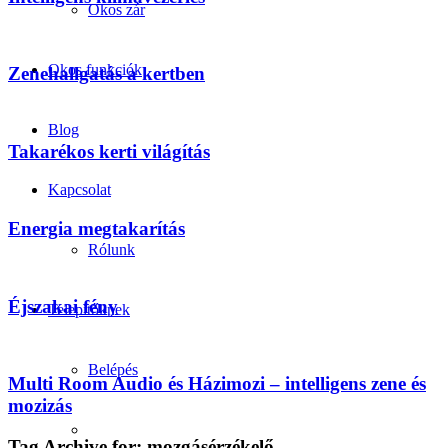
Okos zár
Okos funkciók
Zenehallgatás a kertben
Blog
Takarékos kerti világítás
Kapcsolat
Energia megtakarítás
Rólunk
Éjszakai fény
Telepítőknek
Belépés
Multi Room Audio és Házimozi – intelligens zene és
mozizás
Tag Archive for:
mozgásérzékelő