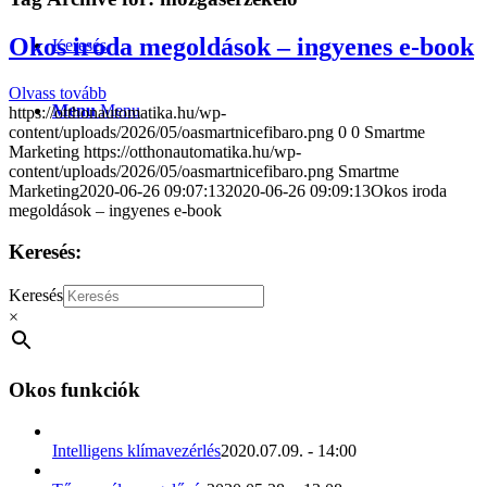
Okos iroda megoldások – ingyenes e-book
Keresés
Olvass tovább
Menu
Menu
https://otthonautomatika.hu/wp-
content/uploads/2026/05/oasmartnicefibaro.png
0
0
Smartme
Marketing
https://otthonautomatika.hu/wp-
content/uploads/2026/05/oasmartnicefibaro.png
Smartme
Marketing
2020-06-26 09:07:13
2020-06-26 09:09:13
Okos iroda
megoldások – ingyenes e-book
Keresés:
Keresés
×
Okos funkciók
Intelligens klímavezérlés
2020.07.09. - 14:00