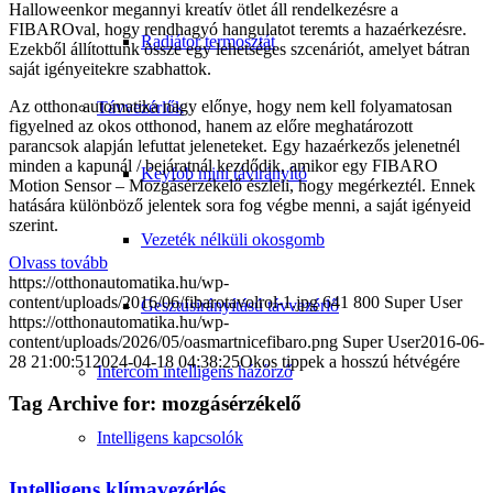
Halloweenkor megannyi kreatív ötlet áll rendelkezésre a
FIBAROval, hogy rendhagyó hangulatot teremts a hazaérkezésre.
Radiátor termosztát
Ezekből állítottunk össze egy lehetséges szcenáriót, amelyet bátran
saját igényeitekre szabhattok.
Az otthon automatika nagy előnye, hogy nem kell folyamatosan
Távvezérlők
figyelned az okos otthonod, hanem az előre meghatározott
parancsok alapján lefuttat jeleneteket. Egy hazaérkezős jelenetnél
minden a kapunál / bejáratnál kezdődik, amikor egy FIBARO
Keyfob mini távirányító
Motion Sensor – Mozgásérzékelő észleli, hogy megérkeztél. Ennek
hatására különböző jelentek sora fog végbe menni, a saját igényeid
szerint.
Vezeték nélküli okosgomb
Olvass tovább
https://otthonautomatika.hu/wp-
content/uploads/2016/06/fibarotavolrol-1.jpg
641
800
Super User
Gesztusirányítású távvezérlő
https://otthonautomatika.hu/wp-
content/uploads/2026/05/oasmartnicefibaro.png
Super User
2016-06-
28 21:00:51
2024-04-18 04:38:25
Okos tippek a hosszú hétvégére
Intercom intelligens házőrző
Tag Archive for:
mozgásérzékelő
Intelligens kapcsolók
Intelligens klímavezérlés