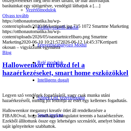
összejöveteleket még nem lehet tartani, de már áthívhatjuk
barátainkat egy sütögetésre, vendégül láthatjuk a […]
Vezérlőmodulok
Olvass tovább
https://otthonautomatika.hu/wp-
content/uploads/2020/06/kertiparti.jpg
715
1072
Smartme Marketing
Redőnyvezérlő modul
https://otthonautomatika.hu/wp-
content/uploads/2026/05/oasmartnicefibaro.png
Smartme
Marketing
2020-06-10 10:21:57
2026-06-12 14:45:37
Kertiparti
Fényerőszabályozó Modul
okosan – vigyázzunk egymásra
Blog
Relé modulok
Halloweenkor turbózd fel a
hazaérkezéseket, smart home eszközökkel
Intelligens dugalj
Legyen szó vendégek fogadásáról, vagy csak munka utáni
Színes Led Vezérlőmodul
hazaérkezésről, mindig jól feldobja az estét egy kellemes fogadtatás.
Halloweenkor megannyi kreatív ötlet áll rendelkezésre a
Smart implant
FIBAROval, hogy rendhagyó hangulatot teremts a hazaérkezésre.
Ezekből állítottunk össze egy lehetséges szcenáriót, amelyet bátran
saját igényeitekre szabhattok.