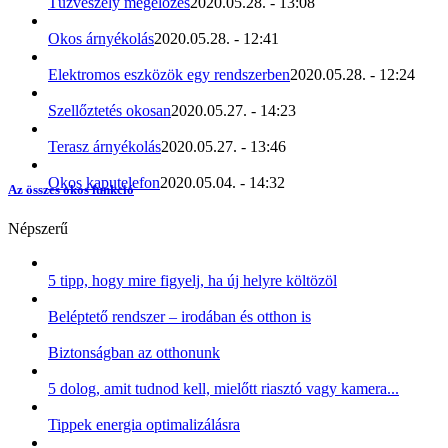
Tűzveszély megelőzés
2020.05.28. - 13:08
Okos árnyékolás
2020.05.28. - 12:41
Elektromos eszközök egy rendszerben
2020.05.28. - 12:24
Szellőztetés okosan
2020.05.27. - 14:23
Terasz árnyékolás
2020.05.27. - 13:46
Okos kaputelefon
2020.05.04. - 14:32
Az összes okos funkció
Népszerű
5 tipp, hogy mire figyelj, ha új helyre költözöl
Beléptető rendszer – irodában és otthon is
Biztonságban az otthonunk
5 dolog, amit tudnod kell, mielőtt riasztó vagy kamera...
Tippek energia optimalizálásra