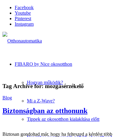
Facebook
Youtube
Pinterest
Instagram
FIBARO by Nice okosotthon
Hogyan működik?
Tag Archive for:
mozgásérzékelő
Blog
Mi a Z-Wave?
Biztonságban az otthonunk
Tippek az okosotthon kialakítása előtt
Biztosan gondoltad már, hogy ha felteszed a kérdést több