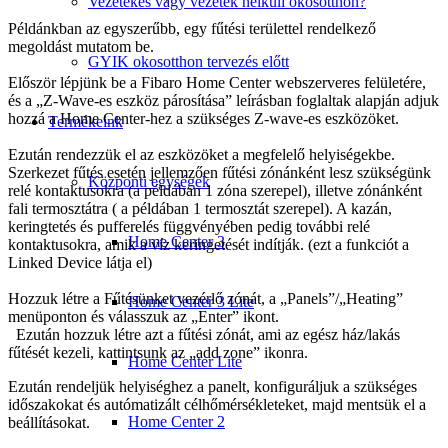
Vezetékes vagy vezeték nélküli okosotthon?
Példánkban az egyszerűbb, egy fűtési területtel rendelkező
megoldást mutatom be.
GYIK okosotthon tervezés előtt
Először lépjünk be a Fibaro Home Center webszerveres felületére,
és a „Z-Wave-es eszköz párosítása” leírásban foglaltak alapján adjuk
hozzá a Home Center-hez a szükséges Z-wave-es eszközöket.
Termékeink
Ezután rendezzük el az eszközöket a megfelelő helyiségekbe.
Szerkezet fűtés esetén jellemzően fűtési zónánként lesz szükségünk
Központi egységek
relé kontaktusokra (a példában 1 zóna szerepel), illetve zónánként
fali termosztátra ( a példában 1 termosztát szerepel). A kazán,
keringtetés és pufferelés függvényében pedig további relé
Home Center 3
kontaktusokra, amik a víz keringetését indítják. (ezt a funkciót a
Linked Device látja el)
Hozzuk létre a Fűtésünket vezérlő zónát, a „Panels”/„Heating”
Home Center 3 Lite
menüponton és válasszuk az „Enter” ikont.
Ezután hozzuk létre azt a fűtési zónát, ami az egész ház/lakás
fűtését kezeli, kattintsunk az „add zone” ikonra.
Home Center Lite
Ezután rendeljük helyiséghez a panelt, konfiguráljuk a szükséges
időszakokat és autómatizált célhőmérsékleteket, majd mentsük el a
Home Center 2
beállításokat.