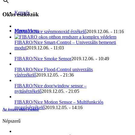
Keresés
Okos eszközök
Menu
Menu
FIBARO/Nice szénmonoxid érzékelő
2019.12.06. - 11:16
FIBARO/Nice Smart-Control – Univerzális bemeneti
modul
2019.12.06. - 11:03
FIBARO/Nice Smoke Sensor
2019.12.06. - 10:49
FIBARO/Nice Flood-Control univerzális
vízérzékelő
2019.12.05. - 21:36
FIBARO/Nice door/window sensor –
nyitásérzékelő
2019.12.05. - 21:05
FIBARO/Nice Motion Sensor – Multifunkciós
mozgásérzékelő
2019.12.05. - 14:16
Az összes okos eszköz
Népszerű