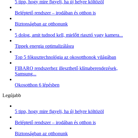
5 tipp, hogy mire figyelj, ha új helyre költözöl
Beléptető rendszer – irodában és otthon is
Biztonságban az otthonunk
5 dolog, amit tudnod kell, mielőtt riasztó vagy kamera...
Tippek energia optimalizálásra
Top 5 fókusztechnológia az okosotthonok világában
FIBARO rendszerhez illeszthető klímaberendezések,
Samsung...
Okosotthon 6 lépésben
Legújabb
5 tipp, hogy mire figyelj, ha új helyre költözöl
Beléptető rendszer – irodában és otthon is
Biztonságban az otthonunk