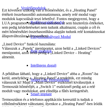
Vezérlőmodulok
Ezt követően szükség van a Hőmérséklet, és a „Heating Panel”
értékeit összehasonlító automatizmusra, amely relé modul vagy
modulok kapcsolását teszi lehetővé. Fontos megjegyezni, hogy a
Redőnyvezérlő modul
LUA programos megoldással szemben, itt sem hiszterézis értékeket,
sem pedig késleltetéseket nem tudunk alkalmazni, csupán a cél és
mért hőmérséklet összehasonlítása alapján tudunk relé kontaktusokat
állapotváltozásra kényszeríteni.
Fényerőszabályozó Modul
„Lined Device” funkció használata:
Válasszuk a „Panels” menüpontot, azon belül a „Linked Devices”
Relé modulok
menüpontot, azon belül pedig a „Linked Device – Heating”
almenüt.
Intelligens dugalj
A példában látható, hogy a „Linked Device” abba a „Room”-ba
kerül, amelyikhez a „Heating Panel”-t rendeltük, ezt mindig
Színes Led Vezérlőmodul
válasszuk ki! Majd a „Main Device” eszköznél kiválasztjuk a
Termosztát hőmérőjét, a „Switch 1” eszköznél pedig azt a relé
modult vagy modulokat, ami elindítja a fűtés keringetését.
Smart implant
Termosztáton és a telefonos applikáción keresztül is tudjuk a
célhőmérsékletet változtatni, ilyenkor a „Heating Panel”-ben íródik