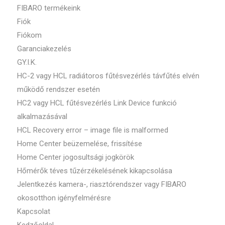
FIBARO termékeink
Fiók
Fiókom
Garanciakezelés
GY.I.K.
HC-2 vagy HCL radiátoros fűtésvezérlés távfűtés elvén
működő rendszer esetén
HC2 vagy HCL fűtésvezérlés Link Device funkció
alkalmazásával
HCL Recovery error – image file is malformed
Home Center beüzemelése, frissítése
Home Center jogosultsági jogkörök
Hőmérők téves tűzérzékelésének kikapcsolása
Jelentkezés kamera-, riasztórendszer vagy FIBARO
okosotthon igényfelmérésre
Kapcsolat