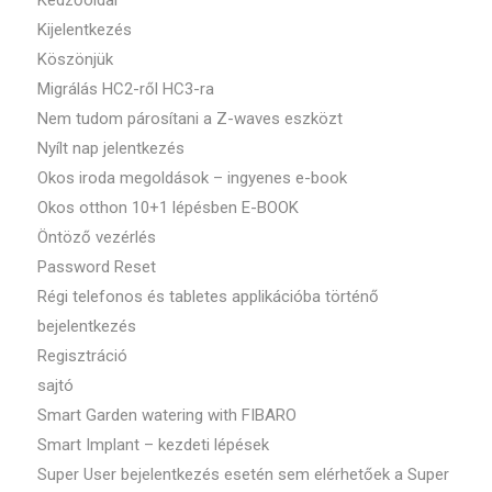
Kedzőoldal
Kijelentkezés
Köszönjük
Migrálás HC2-ről HC3-ra
Nem tudom párosítani a Z-waves eszközt
Nyílt nap jelentkezés
Okos iroda megoldások – ingyenes e-book
Okos otthon 10+1 lépésben E-BOOK
Öntöző vezérlés
Password Reset
Régi telefonos és tabletes applikációba történő
bejelentkezés
Regisztráció
sajtó
Smart Garden watering with FIBARO
Smart Implant – kezdeti lépések
Super User bejelentkezés esetén sem elérhetőek a Super