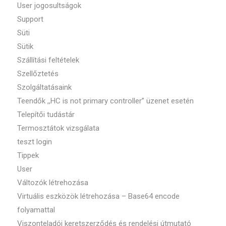
User jogosultságok
Support
Süti
Sütik
Szállítási feltételek
Szellőztetés
Szolgáltatásaink
Teendők ,,HC is not primary controller” üzenet esetén
Telepítői tudástár
Termosztátok vizsgálata
teszt login
Tippek
User
Változók létrehozása
Virtuális eszközök létrehozása – Base64 encode
folyamattal
Viszonteladói keretszerződés és rendelési útmutató