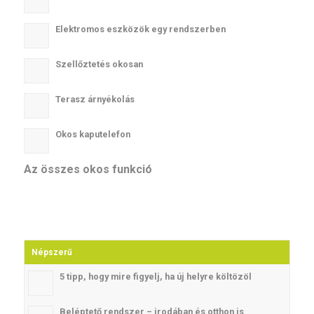
Elektromos eszközök egy rendszerben
Szellőztetés okosan
Terasz árnyékolás
Okos kaputelefon
Az összes okos funkció
Népszerű
5 tipp, hogy mire figyelj, ha új helyre költözöl
Beléptető rendszer – irodában és otthon is