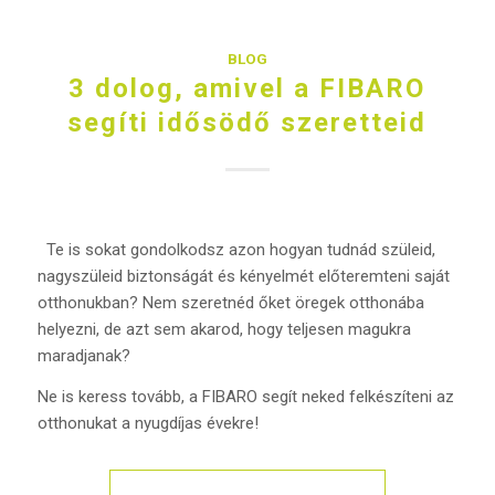
BLOG
3 dolog, amivel a FIBARO
segíti idősödő szeretteid
Te is sokat gondolkodsz azon hogyan tudnád szüleid,
nagyszüleid biztonságát és kényelmét előteremteni saját
otthonukban? Nem szeretnéd őket öregek otthonába
helyezni, de azt sem akarod, hogy teljesen magukra
maradjanak?
Ne is keress tovább, a FIBARO segít neked felkészíteni az
otthonukat a nyugdíjas évekre!