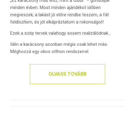
„Ez karácsony más lesz, mint a többi.” – gondoljuk
minden évben. Most minden ajándékot időben
megveszek, a lakást jó előre rendbe teszem, a fát
feldíszítem, és jól elkápráztatom a rokonságot!
Ezek a szép tervek valahogy sosem realizálódnak…
Idén a karácsony azonban mégis csak lehet más.
Méghozzá egy okos otthon rendszerrel.
OLVASS TOVÁBB