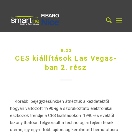
BLOG
CES kiállítások Las Vegas-
ban 2. rész
Korábbi bejegyzésünkben átnéztük a kezdetektől
hogyan változott 1990-ig a szórakoztató elektronikai
eszközök trendje a CES kiállításokon. 1990-es évektől
bizonyíthatóan felgyorsult a technológiai fejlesztések
üteme, így egyre több újdonság kerülhetett bemutatásra.