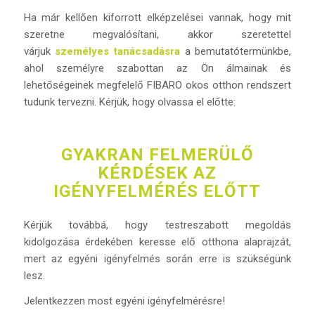
Ha már kellően kiforrott elképzelései vannak, hogy mit
szeretne megvalósítani, akkor szeretettel
várjuk
személyes tanácsadásra
a bemutatótermünkbe,
ahol személyre szabottan az Ön álmainak és
lehetőségeinek megfelelő FIBARO okos otthon rendszert
tudunk tervezni. Kérjük, hogy olvassa el előtte:
GYAKRAN FELMERÜLŐ
KÉRDÉSEK AZ
IGÉNYFELMÉRÉS ELŐTT
Kérjük továbbá, hogy testreszabott megoldás
kidolgozása érdekében keresse elő otthona alaprajzát,
mert az egyéni igényfelmés során erre is szükségünk
lesz.
Jelentkezzen most egyéni igényfelmérésre!