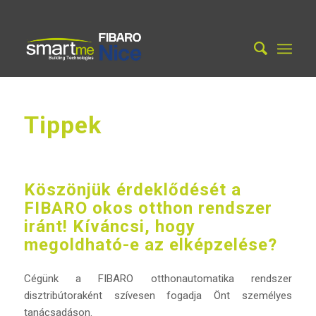
Tippek
Köszönjük érdeklődését a
FIBARO okos otthon rendszer
iránt! Kíváncsi, hogy
megoldható-e az elképzelése?
Cégünk a FIBARO otthonautomatika rendszer
disztribútoraként szívesen fogadja Önt személyes
tanácsadáson.