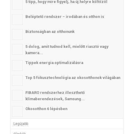
5 tipp, hogy mire figyelj, ha új helyre költözöl
Beléptető rendszer – irodában és otthon is
Biztonságban az otthonunk
5 dolog, amit tudnod kell, mielőtt riasztó vagy
kamera...
Tippek energia optimalizálásra
Top 5 fókusztechnológia az okosotthonok világában
FIBARO rendszerhez illeszthető
klímaberendezések, Samsung...
Okosotthon 6 lépésben
Legújabb