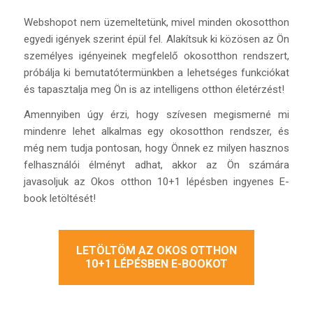
Webshopot nem üzemeltetünk, mivel minden okosotthon
egyedi igények szerint épül fel. Alakítsuk ki közösen az Ön
személyes igényeinek megfelelő okosotthon rendszert,
próbálja ki bemutatótermünkben a lehetséges funkciókat
és tapasztalja meg Ön is az intelligens otthon életérzést!
Amennyiben úgy érzi, hogy szívesen megismerné mi
mindenre lehet alkalmas egy okosotthon rendszer, és
még nem tudja pontosan, hogy Önnek ez milyen hasznos
felhasználói élményt adhat, akkor az Ön számára
javasoljuk az Okos otthon 10+1 lépésben ingyenes E-
book letöltését!
LETÖLTÖM AZ OKOS OTTHON
10+1 LÉPÉSBEN E-BOOKOT