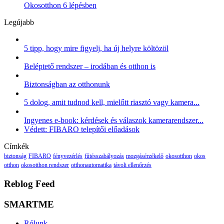
Okosotthon 6 lépésben
Legújabb
5 tipp, hogy mire figyelj, ha új helyre költözöl
Beléptető rendszer – irodában és otthon is
Biztonságban az otthonunk
5 dolog, amit tudnod kell, mielőtt riasztó vagy kamera...
Ingyenes e-book: kérdések és válaszok kamerarendszer...
Védett: FIBARO telepítői előadások
Címkék
biztonság
FIBARO
fényvezérlés
fűtésszabályozás
mozgásérzékelő
okosotthon
okos
otthon
okosotthon rendszer
otthonautomatika
távoli ellenőrzés
Reblog Feed
SMARTME
Rólunk