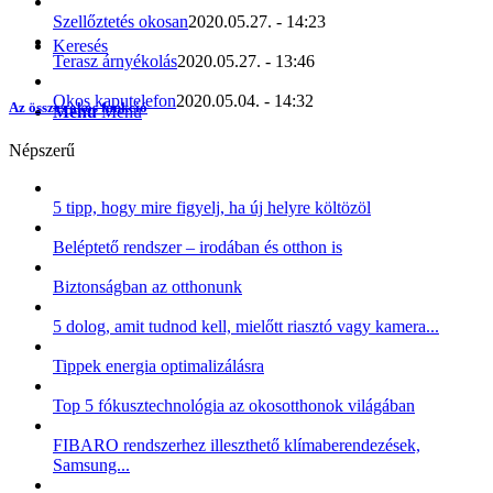
Szellőztetés okosan
2020.05.27. - 14:23
Keresés
Terasz árnyékolás
2020.05.27. - 13:46
Okos kaputelefon
2020.05.04. - 14:32
Az összes okos funkció
Menu
Menu
Népszerű
5 tipp, hogy mire figyelj, ha új helyre költözöl
Beléptető rendszer – irodában és otthon is
Biztonságban az otthonunk
5 dolog, amit tudnod kell, mielőtt riasztó vagy kamera...
Tippek energia optimalizálásra
Top 5 fókusztechnológia az okosotthonok világában
FIBARO rendszerhez illeszthető klímaberendezések,
Samsung...