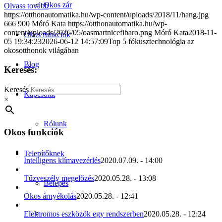
Okos zár
Olvass tovább
https://otthonautomatika.hu/wp-content/uploads/2018/11/hang.jpg
666
900
Móró Kata
https://otthonautomatika.hu/wp-
content/uploads/2026/05/oasmartnicefibaro.png
Móró Kata
2018-11-
Okos funkciók
05 19:34:23
2026-06-12 14:57:09
Top 5 fókusztechnológia az
okosotthonok világában
Blog
Keresés:
Keresés
Kapcsolat
×
Rólunk
Okos funkciók
Telepítőknek
Intelligens klímavezérlés
2020.07.09. - 14:00
Tűzveszély megelőzés
2020.05.28. - 13:08
Belépés
Okos árnyékolás
2020.05.28. - 12:41
Elektromos eszközök egy rendszerben
2020.05.28. - 12:24