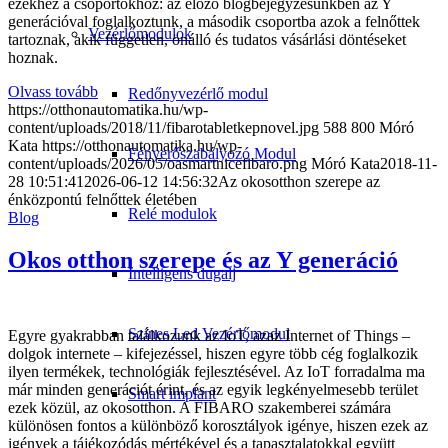
ezekhez a csoportokhoz: az előző blogbejegyzésünkben az Y
generációval foglalkoztunk, a második csoportba azok a felnőttek
Vezérlőmodulok
tartoznak, akik független, önálló és tudatos vásárlási döntéseket
hoznak.
Olvass tovább
Redőnyvezérlő modul
https://otthonautomatika.hu/wp-
content/uploads/2018/11/fibarotabletkepnovel.jpg
588
800
Móró
Kata
https://otthonautomatika.hu/wp-
Fényerőszabályozó Modul
content/uploads/2026/05/oasmartnicefibaro.png
Móró Kata
2018-11-
28 10:51:41
2026-06-12 14:56:32
Az okosotthon szerepe az
énközpontú felnőttek életében
Relé modulok
Blog
Okos otthon szerepe és az Y generáció
Intelligens dugalj
Színes Led Vezérlőmodul
Egyre gyakrabban találkozunk az IoT, azaz Internet of Things –
dolgok internete – kifejezéssel, hiszen egyre több cég foglalkozik
ilyen termékek, technológiák fejlesztésével. Az IoT forradalma ma
már minden generációt érint, és az egyik legkényelmesebb terület
Smart implant
ezek közül, az okosotthon. A FIBARO szakemberei számára
különösen fontos a különböző korosztályok igénye, hiszen ezek az
igények a tájékozódás mértékével és a tapasztalatokkal együtt