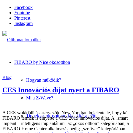
Facebook
Youtube
Pinterest
Instagram
FIBARO by Nice okosotthon
Blog
Hogyan működik?
CES Innovációs díjat nyert a FIBARO
Mi a Z-Wave?
A CES szakkiállítás szervezője New Yorkban bejelentette, hogy két
Tippek az okosotthon kialakítása előtt
FIBARO termék is elnyerte a CES 2019 innovációs díjat. A „smart
implant – intelligens implantátum” az „okos otthon” kategóriában, a
FIBARO Home Center alkalmazás pedig „szoftver” kategóriában