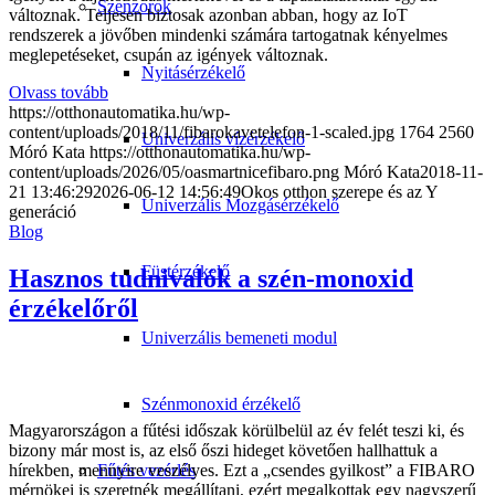
Szenzorok
változnak. Teljesen biztosak azonban abban, hogy az IoT
rendszerek a jövőben mindenki számára tartogatnak kényelmes
meglepetéseket, csupán az igények változnak.
Nyitásérzékelő
Olvass tovább
https://otthonautomatika.hu/wp-
content/uploads/2018/11/fibarokavetelefon-1-scaled.jpg
1764
2560
Univerzális vízérzékelő
Móró Kata
https://otthonautomatika.hu/wp-
content/uploads/2026/05/oasmartnicefibaro.png
Móró Kata
2018-11-
21 13:46:29
2026-06-12 14:56:49
Okos otthon szerepe és az Y
Univerzális Mozgásérzékelő
generáció
Blog
Füstérzékelő
Hasznos tudnivalók a szén-monoxid
érzékelőről
Univerzális bemeneti modul
Szénmonoxid érzékelő
Magyarországon a fűtési időszak körülbelül az év felét teszi ki, és
bizony már most is, az első őszi hideget követően hallhattuk a
Fűtés vezérlés
hírekben, mennyire veszélyes. Ezt a „csendes gyilkost” a FIBARO
mérnökei is szeretnék megállítani, ezért megalkottak egy nagyszerű