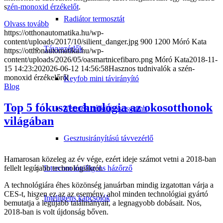
s
zén-monoxid érzékelőt
.
Radiátor termosztát
Olvass tovább
https://otthonautomatika.hu/wp-
content/uploads/2017/10/silient_danger.jpg
900
1200
Móró Kata
Távvezérlők
https://otthonautomatika.hu/wp-
content/uploads/2026/05/oasmartnicefibaro.png
Móró Kata
2018-11-
15 14:23:20
2026-06-12 14:56:58
Hasznos tudnivalók a szén-
monoxid érzékelőről
Keyfob mini távirányító
Blog
Top 5 fókusztechnológia az okosotthonok
Vezeték nélküli okosgomb
világában
Gesztusirányítású távvezérlő
Hamarosan közeleg az év vége, ezért ideje számot vetni a 2018-ban
Intercom intelligens házőrző
fellelt legújabb technológiákról.
A technológiára éhes közönség januárban mindig izgatottan várja a
CES-t, hiszen ez az az esemény, ahol minden technológiai gyártó
Intelligens kapcsolók
bemutatja a legújabb találmányait, a legnagyobb dobásait. Nos,
2018-ban is volt újdonság bőven.