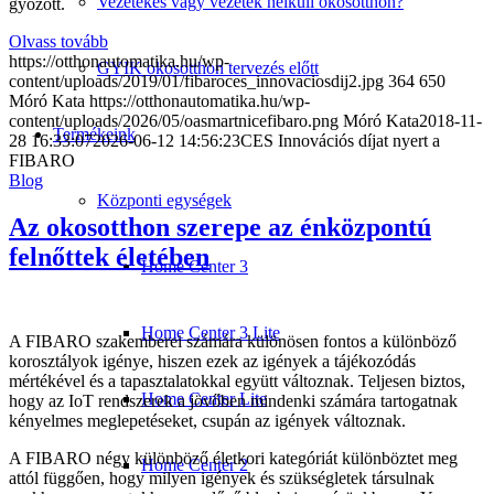
Vezetékes vagy vezeték nélküli okosotthon?
győzött.
Olvass tovább
https://otthonautomatika.hu/wp-
GYIK okosotthon tervezés előtt
content/uploads/2019/01/fibaroces_innovaciosdij2.jpg
364
650
Móró Kata
https://otthonautomatika.hu/wp-
content/uploads/2026/05/oasmartnicefibaro.png
Móró Kata
2018-11-
Termékeink
28 16:33:07
2026-06-12 14:56:23
CES Innovációs díjat nyert a
FIBARO
Blog
Központi egységek
Az okosotthon szerepe az énközpontú
felnőttek életében
Home Center 3
Home Center 3 Lite
A FIBARO szakemberei számára különösen fontos a különböző
korosztályok igénye, hiszen ezek az igények a tájékozódás
mértékével és a tapasztalatokkal együtt változnak. Teljesen biztos,
Home Center Lite
hogy az IoT rendszerek a jövőben mindenki számára tartogatnak
kényelmes meglepetéseket, csupán az igények változnak.
A FIBARO négy különböző életkori kategóriát különböztet meg
Home Center 2
attól függően, hogy milyen igények és szükségletek társulnak