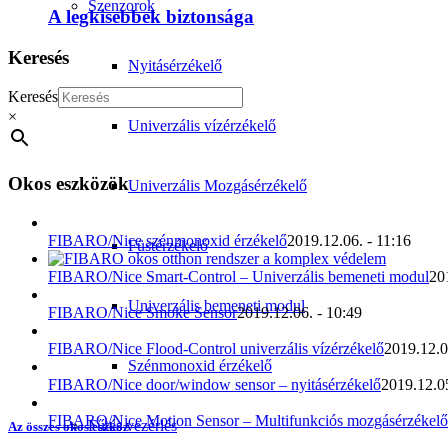
Szenzorok
A legkisebbek biztonsága
Keresés
Nyitásérzékelő
Keresés
×
Univerzális vízérzékelő
Okos eszközök
Univerzális Mozgásérzékelő
FIBARO/Nice szénmonoxid érzékelő
2019.12.06. - 11:16
Füstérzékelő
FIBARO/Nice Smart-Control – Univerzális bemeneti modul
20
Univerzális bemeneti modul
FIBARO/Nice Smoke Sensor
2019.12.06. - 10:49
FIBARO/Nice Flood-Control univerzális vízérzékelő
2019.12.0
Szénmonoxid érzékelő
FIBARO/Nice door/window sensor – nyitásérzékelő
2019.12.05
FIBARO/Nice Motion Sensor – Multifunkciós mozgásérzékelő
Fűtés vezérlés
Az összes okos eszköz