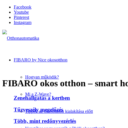
Facebook
Youtube
Pinterest
Instagram
FIBARO by Nice okosotthon
Hogyan működik?
FIBARO okos otthon – smart h
Mi a Z-Wave?
Zenehallgatás a kertben
Tűzveszély megelőzés
Tippek az okosotthon kialakítása előtt
Több, mint redőnyvezérlés