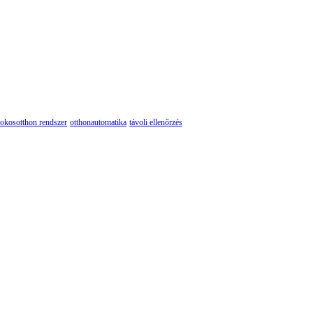
okosotthon rendszer
otthonautomatika
távoli ellenőrzés