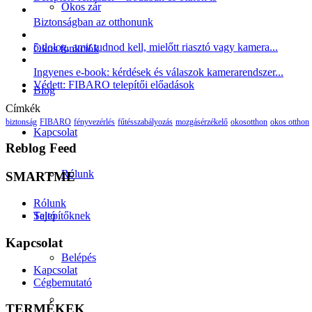
Okos zár
Biztonságban az otthonunk
5 dolog, amit tudnod kell, mielőtt riasztó vagy kamera...
Okos funkciók
Ingyenes e-book: kérdések és válaszok kamerarendszer...
Védett: FIBARO telepítői előadások
Blog
Címkék
biztonság
FIBARO
fényvezérlés
fűtésszabályozás
mozgásérzékelő
okosotthon
okos otthon
Kapcsolat
Reblog Feed
Rólunk
SMARTME
Rólunk
Telepítőknek
Sajtó
Kapcsolat
Belépés
Kapcsolat
Cégbemutató
TERMÉKEK