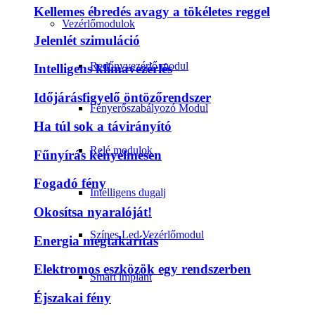
Kellemes ébredés avagy a tökéletes reggel
Vezérlőmodulok
Jelenlét szimuláció
Redőnyvezérlő modul
Intelligens klímavezérlés
Időjárásfigyelő öntözőrendszer
Fényerőszabályozó Modul
Ha túl sok a távirányító
Relé modulok
Fűnyírás kényelmesen
Fogadó fény
Intelligens dugalj
Okosítsa nyaralóját!
Színes Led Vezérlőmodul
Energia megtakarítás
Elektromos eszközök egy rendszerben
Smart implant
Éjszakai fény