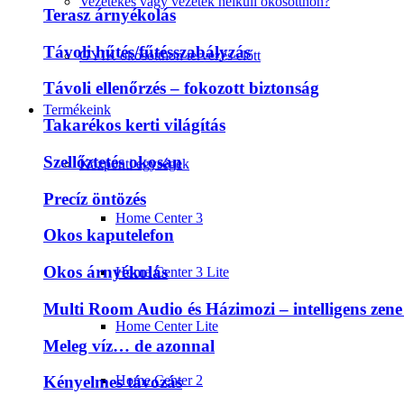
Vezetékes vagy vezeték nélküli okosotthon?
Terasz árnyékolás
Távoli hűtés/fűtésszabályzás
GYIK okosotthon tervezés előtt
Távoli ellenőrzés – fokozott biztonság
Termékeink
Takarékos kerti világítás
Szellőztetés okosan
Központi egységek
Precíz öntözés
Home Center 3
Okos kaputelefon
Okos árnyékolás
Home Center 3 Lite
Multi Room Audio és Házimozi – intelligens zene
Home Center Lite
Meleg víz… de azonnal
Home Center 2
Kényelmes távozás