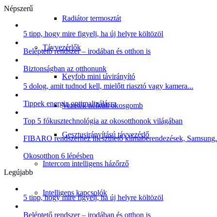
Népszerű
Radiátor termosztát
5 tipp, hogy mire figyelj, ha új helyre költözöl
Távvezérlők
Beléptető rendszer – irodában és otthon is
Biztonságban az otthonunk
Keyfob mini távirányító
5 dolog, amit tudnod kell, mielőtt riasztó vagy kamera...
Tippek energia optimalizálásra
Vezeték nélküli okosgomb
Top 5 fókusztechnológia az okosotthonok világában
Gesztusirányítású távvezérlő
FIBARO rendszerhez illeszthető klímaberendezések, Samsung.
Okosotthon 6 lépésben
Intercom intelligens házőrző
Legújabb
Intelligens kapcsolók
5 tipp, hogy mire figyelj, ha új helyre költözöl
Beléptető rendszer – irodában és otthon is