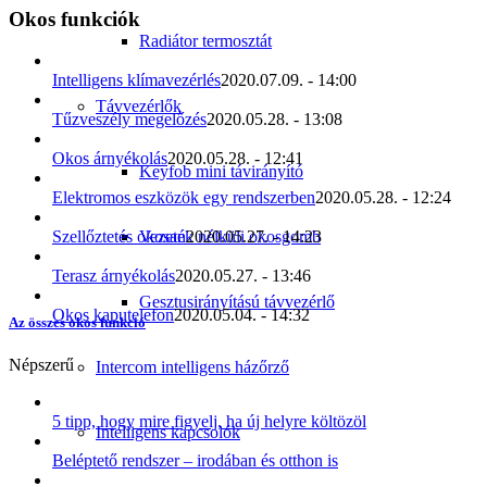
Okos funkciók
Radiátor termosztát
Intelligens klímavezérlés
2020.07.09. - 14:00
Távvezérlők
Tűzveszély megelőzés
2020.05.28. - 13:08
Okos árnyékolás
2020.05.28. - 12:41
Keyfob mini távirányító
Elektromos eszközök egy rendszerben
2020.05.28. - 12:24
Vezeték nélküli okosgomb
Szellőztetés okosan
2020.05.27. - 14:23
Terasz árnyékolás
2020.05.27. - 13:46
Gesztusirányítású távvezérlő
Okos kaputelefon
2020.05.04. - 14:32
Az összes okos funkció
Népszerű
Intercom intelligens házőrző
5 tipp, hogy mire figyelj, ha új helyre költözöl
Intelligens kapcsolók
Beléptető rendszer – irodában és otthon is