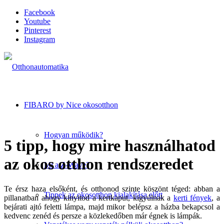
Facebook
Youtube
Pinterest
Instagram
FIBARO by Nice okosotthon
Hogyan működik?
5 tipp, hogy mire használhatod
az okos otthon rendszeredet
Mi a Z-Wave?
Te érsz haza elsőként, és otthonod szinte köszönt téged: abban a
Tippek az okosotthon kialakítása előtt
pillanatban ahogy kinyitod a kertkaput, kigyúlnak a
kerti fények
, a
bejárati ajtó feletti lámpa, majd mikor belépsz a házba bekapcsol a
kedvenc zenéd és persze a közlekedőben már égnek is lámpák.