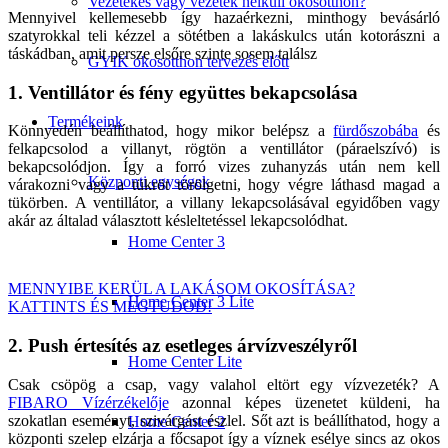
Vezetékes vagy vezeték nélküli okosotthon?
Mennyivel kellemesebb így hazaérkezni, minthogy bevásárló
szatyrokkal teli kézzel a sötétben a lakáskulcs után kotorászni a
táskádban, amit persze elsőre szinte sosem találsz
GYIK okosotthon tervezés előtt
1. Ventillátor és fény együttes bekapcsolása
Termékeink
Könnyedén beállíthatod, hogy mikor belépsz a
fürdőszobába
és
felkapcsolod a villanyt, rögtön a ventillátor (páraelszívó) is
bekapcsolódjon. Így a forró vizes zuhanyzás után nem kell
Központi egységek
várakozni vagy a tükröt törölgetni, hogy végre láthasd magad a
tükörben. A ventillátor, a villany lekapcsolásával egyidőben vagy
akár az általad választott késleltetéssel lekapcsolódhat.
Home Center 3
MENNYIBE KERÜL A LAKÁSOM OKOSÍTÁSA?
Home Center 3 Lite
KATTINTS ÉS MEGTUDOD!
2. Push értesítés az esetleges árvízveszélyről
Home Center Lite
Csak csöpög a csap, vagy valahol eltört egy vízvezeték? A
FIBARO Vízérzékelője
azonnal képes üzenetet küldeni, ha
szokatlan eseményt, szivárgást észlel. Sőt azt is beállíthatod, hogy a
Home Center 2
központi szelep elzárja a főcsapot így a víznek esélye sincs az okos