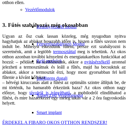
otthon ellen.
Vezérlőmodulok
3. Fűtés szabályozás még okosabban
Redőnyvezérlő modul
Ugyan az ősz csak lassan közeleg, még nyugodtan nyitva
hagyhatjuk az ablakot hosszabb időre is, hiszen a fűtés szezon nem
Fényerőszabályozó Modul
indult be. Mihelyst elkezdünk fűteni, persze ezt szabályozni is
szeretnénk, amit a legtöbb
termosztáttal
meg is tehetünk. Az okos
otthon azonban további kényelmi és energiatakarékos funkciókat ad
Relé modulok
hozzá: – például, ha szellőztetünk, akkor a
nyitásérzékelő
azonnal
jelezheti a termosztátnak és leáll a fűtés, majd ha becsuktuk az
ablakot, akkor a termosztát érzi, hogy most gyorsabban fel kell
fűtenie a kívánt hőfokra
Intelligens dugalj
– hétvégi kiruccanás alatt a fűtést az optimális szintre állítjuk be, de
mi történik, ha hamarabb érkezünk haza? Az okos otthon nagy
előnye, hogy
távolról is irányítható
, a mobilodról elindíthatod a
Színes Led Vezérlőmodul
fűtést, és mire hazaérkezel egy meleg lakás vár a 2 óra fagyoskodás
helyett.
Smart implant
ÉRDEKEL A FIBARO OKOS OTTHON RENDSZER!