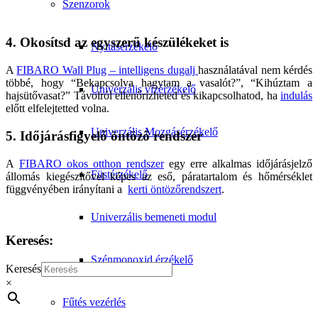
Szenzorok
4. Okosítsd az egyszerű készülékeket is
Nyitásérzékelő
A
FIBARO Wall Plug – intelligens dugalj
használatával nem kérdés
többé, hogy “Bekapcsolva hagytam a vasalót?”, “Kihúztam a
Univerzális vízérzékelő
hajsütővasat?” Távolról ellenőrizheted és kikapcsolhatod, ha
indulás
előtt elfelejtetted volna.
Univerzális Mozgásérzékelő
5. Időjárásfigyelő öntöző rendszer
A
FIBARO okos otthon rendszer
egy erre alkalmas időjárásjelző
Füstérzékelő
állomás kiegészítővel képes az eső, páratartalom és hőmérséklet
függvényében irányítani a
kerti öntözőrendszert
.
Univerzális bemeneti modul
Keresés:
Szénmonoxid érzékelő
Keresés
×
Fűtés vezérlés