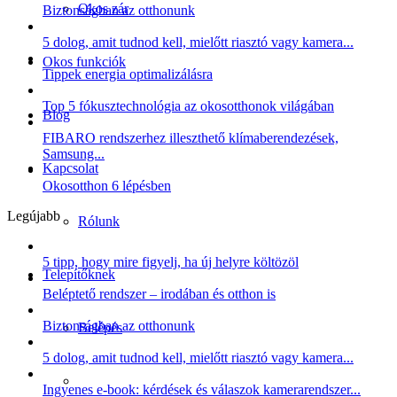
Okos zár
Biztonságban az otthonunk
5 dolog, amit tudnod kell, mielőtt riasztó vagy kamera...
Okos funkciók
Tippek energia optimalizálásra
Top 5 fókusztechnológia az okosotthonok világában
Blog
FIBARO rendszerhez illeszthető klímaberendezések,
Samsung...
Kapcsolat
Okosotthon 6 lépésben
Legújabb
Rólunk
5 tipp, hogy mire figyelj, ha új helyre költözöl
Telepítőknek
Beléptető rendszer – irodában és otthon is
Biztonságban az otthonunk
Belépés
5 dolog, amit tudnod kell, mielőtt riasztó vagy kamera...
Ingyenes e-book: kérdések és válaszok kamerarendszer...