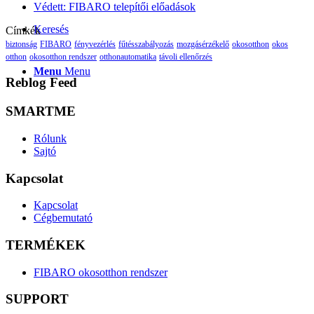
Védett: FIBARO telepítői előadások
Keresés
Címkék
biztonság
FIBARO
fényvezérlés
fűtésszabályozás
mozgásérzékelő
okosotthon
okos
otthon
okosotthon rendszer
otthonautomatika
távoli ellenőrzés
Menu
Menu
Reblog Feed
SMARTME
Rólunk
Sajtó
Kapcsolat
Kapcsolat
Cégbemutató
TERMÉKEK
FIBARO okosotthon rendszer
SUPPORT