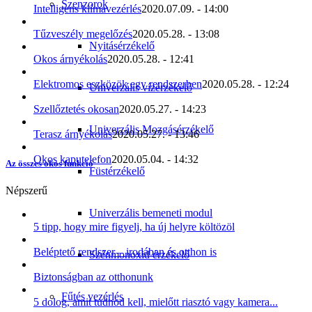
Szenzorok
Intelligens klímavezérlés
2020.07.09. - 14:00
Tűzveszély megelőzés
2020.05.28. - 13:08
Nyitásérzékelő
Okos árnyékolás
2020.05.28. - 12:41
Elektromos eszközök egy rendszerben
2020.05.28. - 12:24
Univerzális vízérzékelő
Szellőztetés okosan
2020.05.27. - 14:23
Univerzális Mozgásérzékelő
Terasz árnyékolás
2020.05.27. - 13:46
Okos kaputelefon
2020.05.04. - 14:32
Az összes okos funkció
Füstérzékelő
Népszerű
Univerzális bemeneti modul
5 tipp, hogy mire figyelj, ha új helyre költözöl
Beléptető rendszer – irodában és otthon is
Szénmonoxid érzékelő
Biztonságban az otthonunk
Fűtés vezérlés
5 dolog, amit tudnod kell, mielőtt riasztó vagy kamera...