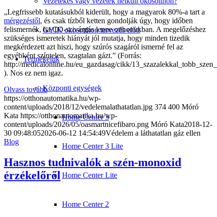
Vezetékes vagy vezeték nélküli okosotthon?
„Legfrissebb kutatásukból kiderült, hogy a magyarok 80%-a tart a
mérgezéstől
, és csak tízből ketten gondolják úgy, hogy időben
felismernék, ha CO-szivárgás lenne otthonukban. A megelőzéshez
GYIK okosotthon tervezés előtt
szükséges ismeretek hiányát jól mutatja, hogy minden tizedik
megkérdezett azt hiszi, hogy szúrós szagáról ismerné fel az
egyébként színtelen, szagtalan gázt.” (Forrás:
Termékeink
http://medicalonline.hu/eu_gazdasag/cikk/13_szazalekkal_tobb_sze
). Nos ez nem igaz.
Központi egységek
Olvass tovább
https://otthonautomatika.hu/wp-
content/uploads/2018/12/vedelemalathatatlan.jpg
374
400
Móró
Kata
https://otthonautomatika.hu/wp-
Home Center 3
content/uploads/2026/05/oasmartnicefibaro.png
Móró Kata
2018-12-
30 09:48:05
2026-06-12 14:54:49
Védelem a láthatatlan gáz ellen
Blog
Home Center 3 Lite
Hasznos tudnivalók a szén-monoxid
érzékelőről
Home Center Lite
Home Center 2