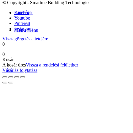
© Copyright - Smartme Building Technologies
Keresés
Facebook
Youtube
Pinterest
Instagram
Menu
Menu
Visszagörgetés a tetejére
0
0
Kosár
A kosár üres
Vissza a rendelési felülethez
Vásárlás folytatása