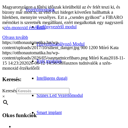
Magyarországon a fűtési időszak körülbelül az év felét teszi ki, és
Vezérlőmodulok
bizony már most is, az első őszi hideget követően hallhattuk a
hírekben, mennyire veszélyes. Ezt a „csendes gyilkost” a FIBARO
mérnökei is szeretnék megállítani, ezért megalkottak egy nagyszerű
Redőnyvezérlő modul
s
zén-monoxid érzékelőt
.
Olvass tovább
https://otthonautomatika.hu/wp-
Fényerőszabályozó Modul
content/uploads/2017/10/silient_danger.jpg
900
1200
Móró Kata
https://otthonautomatika.hu/wp-
content/uploads/2026/05/oasmartnicefibaro.png
Móró Kata
2018-11-
Relé modulok
15 14:23:20
2026-06-12 14:56:58
Hasznos tudnivalók a szén-
monoxid érzékelőről
Intelligens dugalj
Keresés:
Keresés
Színes Led Vezérlőmodul
×
Smart implant
Okos funkciók