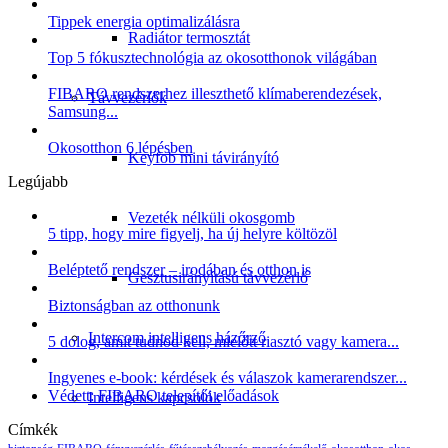
Tippek energia optimalizálásra
Radiátor termosztát
Top 5 fókusztechnológia az okosotthonok világában
FIBARO rendszerhez illeszthető klímaberendezések,
Távvezérlők
Samsung...
Okosotthon 6 lépésben
Keyfob mini távirányító
Legújabb
Vezeték nélküli okosgomb
5 tipp, hogy mire figyelj, ha új helyre költözöl
Beléptető rendszer – irodában és otthon is
Gesztusirányítású távvezérlő
Biztonságban az otthonunk
Intercom intelligens házőrző
5 dolog, amit tudnod kell, mielőtt riasztó vagy kamera...
Ingyenes e-book: kérdések és válaszok kamerarendszer...
Védett: FIBARO telepítői előadások
Intelligens kapcsolók
Címkék