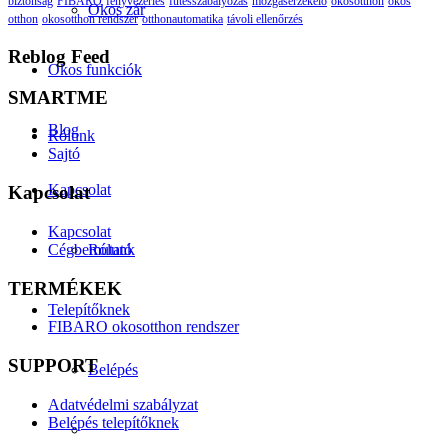
biztonság
FIBARO
fényvezérlés
fűtésszabályozás
mozgásérzékelő
okosotthon
okos
Okos zár
otthon
okosotthon rendszer
otthonautomatika
távoli ellenőrzés
Reblog Feed
Okos funkciók
SMARTME
Blog
Rólunk
Sajtó
Kapcsolat
Kapcsolat
Kapcsolat
Cégbemutató
Rólunk
TERMÉKEK
Telepítőknek
FIBARO okosotthon rendszer
SUPPORT
Belépés
Adatvédelmi szabályzat
Belépés telepítőknek