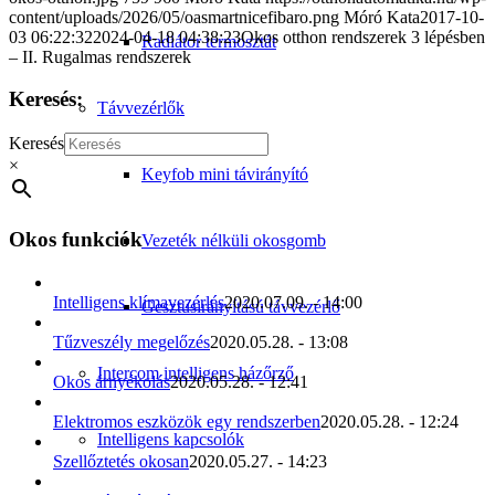
content/uploads/2026/05/oasmartnicefibaro.png
Móró Kata
2017-10-
03 06:22:32
2024-04-18 04:38:23
Okos otthon rendszerek 3 lépésben
Radiátor termosztát
– II. Rugalmas rendszerek
Keresés:
Távvezérlők
Keresés
×
Keyfob mini távirányító
Okos funkciók
Vezeték nélküli okosgomb
Intelligens klímavezérlés
2020.07.09. - 14:00
Gesztusirányítású távvezérlő
Tűzveszély megelőzés
2020.05.28. - 13:08
Intercom intelligens házőrző
Okos árnyékolás
2020.05.28. - 12:41
Elektromos eszközök egy rendszerben
2020.05.28. - 12:24
Intelligens kapcsolók
Szellőztetés okosan
2020.05.27. - 14:23