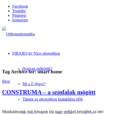
Facebook
Youtube
Pinterest
Instagram
FIBARO by Nice okosotthon
Hogyan működik?
Tag Archive for:
smart home
Blog
Mi a Z-Wave?
CONSTRUMA – a színfalak mögött
Tippek az okosotthon kialakítása előtt
Munkatársaink már hónapok óta nagy erőkkel készültek az idei