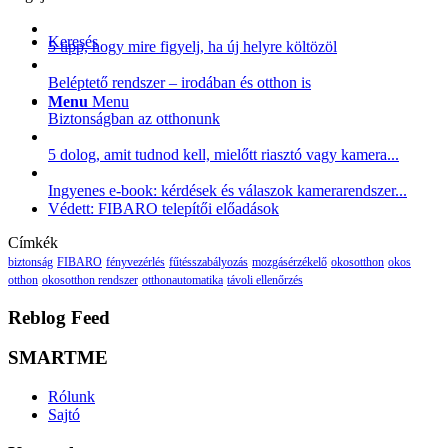
Keresés
5 tipp, hogy mire figyelj, ha új helyre költözöl
Beléptető rendszer – irodában és otthon is
Menu
Menu
Biztonságban az otthonunk
5 dolog, amit tudnod kell, mielőtt riasztó vagy kamera...
Ingyenes e-book: kérdések és válaszok kamerarendszer...
Védett: FIBARO telepítői előadások
Címkék
biztonság
FIBARO
fényvezérlés
fűtésszabályozás
mozgásérzékelő
okosotthon
okos
otthon
okosotthon rendszer
otthonautomatika
távoli ellenőrzés
Reblog Feed
SMARTME
Rólunk
Sajtó