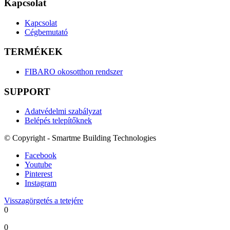
Kapcsolat
Kapcsolat
Cégbemutató
TERMÉKEK
FIBARO okosotthon rendszer
SUPPORT
Adatvédelmi szabályzat
Belépés telepítőknek
© Copyright - Smartme Building Technologies
Facebook
Youtube
Pinterest
Instagram
Visszagörgetés a tetejére
0
0