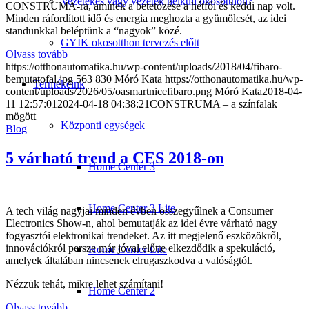
Vezetékes vagy vezeték nélküli okosotthon?
CONSTRUMA-ra, aminek a betetőzése a hétfői és keddi nap volt.
Minden ráfordított idő és energia meghozta a gyümölcsét, az idei
standunkkal beléptünk a “nagyok” közé.
GYIK okosotthon tervezés előtt
Olvass tovább
https://otthonautomatika.hu/wp-content/uploads/2018/04/fibaro-
bemutatofal.jpg
563
830
Móró Kata
https://otthonautomatika.hu/wp-
Termékeink
content/uploads/2026/05/oasmartnicefibaro.png
Móró Kata
2018-04-
11 12:57:01
2024-04-18 04:38:21
CONSTRUMA – a színfalak
mögött
Központi egységek
Blog
5 várható trend a CES 2018-on
Home Center 3
Home Center 3 Lite
A tech világ nagyjai minden évben összegyűlnek a Consumer
Electronics Show-n, ahol bemutatják az idei évre várható nagy
fogyasztói elektronikai trendeket. Az itt megjelenő eszközökről,
innovációkról persze már jóval előtte elkezdődik a spekuláció,
Home Center Lite
amelyek általában nincsenek elrugaszkodva a valóságtól.
Nézzük tehát, mikre lehet számítani!
Home Center 2
Olvass tovább