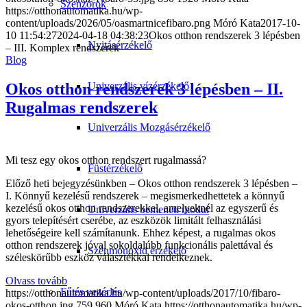
Szenzorok
https://otthonautomatika.hu/wp-
content/uploads/2026/05/oasmartnicefibaro.png
Móró Kata
2017-10-
10 11:54:27
2024-04-18 04:38:23
Okos otthon rendszerek 3 lépésben
Nyitásérzékelő
– III. Komplex rendszerek
Blog
Okos otthon rendszerek 3 lépésben – II.
Univerzális vízérzékelő
Rugalmas rendszerek
Univerzális Mozgásérzékelő
Mi tesz egy okos otthon rendszert rugalmassá?
Füstérzékelő
Előző heti bejegyzésünkben – Okos otthon rendszerek 3 lépésben –
I. Könnyű kezelésű rendszerek – megismerkedhettetek a könnyű
kezelésű okos otthon rendszerekkel, amelyeknél az egyszerű és
Univerzális bemeneti modul
gyors telepítésért cserébe, az eszközök limitált felhasználási
lehetőségeire kell számítanunk. Ehhez képest, a rugalmas okos
otthon rendszerek jóval sokoldalúbb funkcionális palettával és
Szénmonoxid érzékelő
széleskörűbb eszköz választékkal rendelkeznek.
Olvass tovább
Fűtés vezérlés
https://otthonautomatika.hu/wp-content/uploads/2017/10/fibaro-
okos-otthon.jpg
759
960
Móró Kata
https://otthonautomatika.hu/wp-