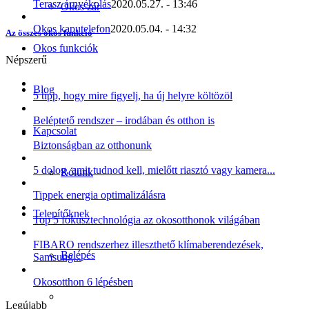
Terasz árnyékolás
2020.05.27. - 13:46
Okos zár
Okos kaputelefon
2020.05.04. - 14:32
Az összes okos funkció
Okos funkciók
Népszerű
Blog
5 tipp, hogy mire figyelj, ha új helyre költözöl
Beléptető rendszer – irodában és otthon is
Kapcsolat
Biztonságban az otthonunk
5 dolog, amit tudnod kell, mielőtt riasztó vagy kamera...
Rólunk
Tippek energia optimalizálásra
Telepítőknek
Top 5 fókusztechnológia az okosotthonok világában
FIBARO rendszerhez illeszthető klímaberendezések,
Belépés
Samsung...
Okosotthon 6 lépésben
Legújabb