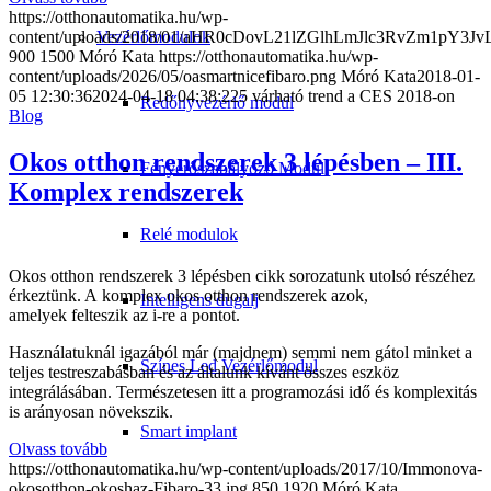
https://otthonautomatika.hu/wp-
Vezérlőmodulok
content/uploads/2018/01/aHR0cDovL21lZGlhLmJlc3RvZm1
900
1500
Móró Kata
https://otthonautomatika.hu/wp-
content/uploads/2026/05/oasmartnicefibaro.png
Móró Kata
2018-01-
05 12:30:36
2024-04-18 04:38:22
5 várható trend a CES 2018-on
Redőnyvezérlő modul
Blog
Okos otthon rendszerek 3 lépésben – III.
Fényerőszabályozó Modul
Komplex rendszerek
Relé modulok
Okos otthon rendszerek 3 lépésben cikk sorozatunk utolsó részéhez
érkeztünk. A komplex okos otthon rendszerek azok,
Intelligens dugalj
amelyek felteszik az i-re a pontot.
Használatuknál igazából már (majdnem) semmi nem gátol minket a
Színes Led Vezérlőmodul
teljes testreszabásban és az általunk kívánt összes eszköz
integrálásában. Természetesen itt a programozási idő és komplexitás
is arányosan növekszik.
Smart implant
Olvass tovább
https://otthonautomatika.hu/wp-content/uploads/2017/10/Immonova-
okosotthon-okoshaz-Fibaro-33.jpg
850
1920
Móró Kata