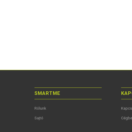
SMARTME
KAP
Rólunk
Kapcs
Sajtó
Cégbe