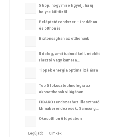
5 tipp, hogy mire figyelj, ha új
helyre költözöl
Beléptető rendszer – irodában
és otthon is
Biztonságban az otthonunk
5 dolog, amit tudnod kell, mielőtt
riasztó vagy kamera...
Tippek energia optimalizálásra
Top 5 fókusztechnológia az
okosotthonok világában
FIBARO rendszerhez illeszthető
klímaberendezések, Samsung...
Okosotthon 6 lépésben
Legújabb
Címkék