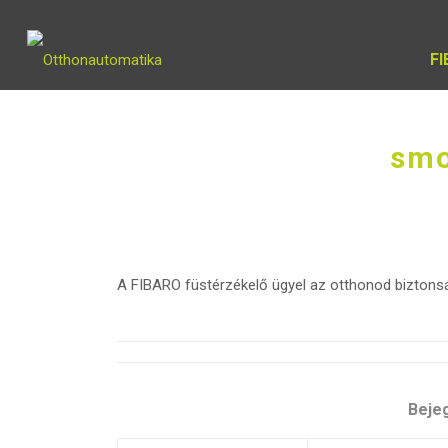
F
smo
A FIBARO füstérzékelő ügyel az otthonod biztons
Beje