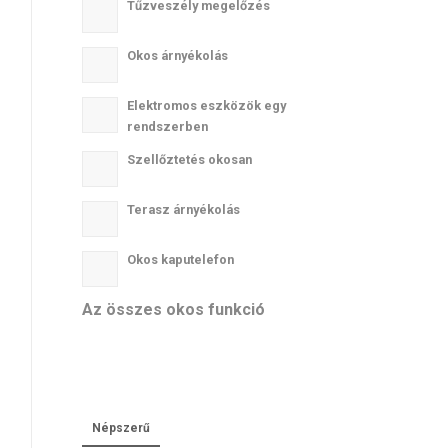
Tűzveszély megelőzés
Okos árnyékolás
Elektromos eszközök egy
rendszerben
Szellőztetés okosan
Terasz árnyékolás
Okos kaputelefon
Az összes okos funkció
Népszerű