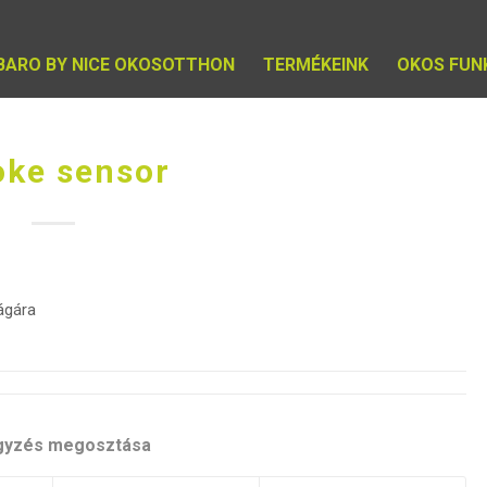
IBARO BY NICE OKOSOTTHON
TERMÉKEINK
OKOS FUN
ke sensor
ágára
gyzés megosztása