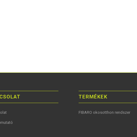
CSOLAT
TERMÉKEK
olat
FIBARO okosotthon rendszer
mutató