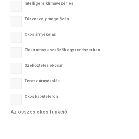
Intelligens klímavezérlés
Tűzveszély megelőzés
Okos árnyékolás
Elektromos eszközök egy rendszerben
Szellőztetés okosan
Terasz árnyékolás
Okos kaputelefon
Az összes okos funkció