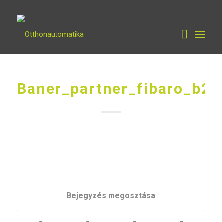
Baner_partner_fibaro_b2
Bejegyzés megosztása