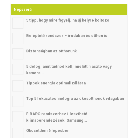
Népszerű
5 tipp, hogy mire figyelj, ha új helyre költözöl
Beléptető rendszer – irodában és otthon is
Biztonságban az otthonunk
5 dolog, amit tudnod kell, mielőtt riasztó vagy
kamera...
Tippek energia optimalizálásra
Top 5 fókusztechnológia az okosotthonok világában
FIBARO rendszerhez illeszthető
klímaberendezések, Samsung...
Okosotthon 6 lépésben