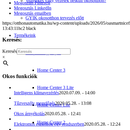
Vezetékes vagy vezeték nélküli okosotthon?
Megosztás Pinterest
Megosztás LinkedIn
Megosztás emailben
GYIK okosotthon tervezés előtt
https://otthonautomatika.hu/wp-content/uploads/2026/05/oasmartnicef
13:43:11
hc2 black
Termékeink
Keresés:
Keresés
Központi egységek
×
Home Center 3
Okos funkciók
Home Center 3 Lite
Intelligens klímavezérlés
2020.07.09. - 14:00
Tűzveszély megelőzés
2020.05.28. - 13:08
Home Center Lite
Okos árnyékolás
2020.05.28. - 12:41
Home Center 2
Elektromos eszközök egy rendszerben
2020.05.28. - 12:24