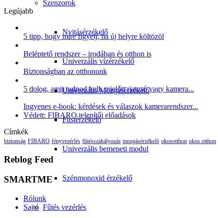
Szenzorok
Legújabb
Nyitásérzékelő
5 tipp, hogy mire figyelj, ha új helyre költözöl
Beléptető rendszer – irodában és otthon is
Univerzális vízérzékelő
Biztonságban az otthonunk
5 dolog, amit tudnod kell, mielőtt riasztó vagy kamera...
Univerzális Mozgásérzékelő
Ingyenes e-book: kérdések és válaszok kamerarendszer...
Védett: FIBARO telepítői előadások
Füstérzékelő
Címkék
biztonság
FIBARO
fényvezérlés
fűtésszabályozás
mozgásérzékelő
okosotthon
okos otthon
Univerzális bemeneti modul
Reblog Feed
Szénmonoxid érzékelő
SMARTME
Rólunk
Sajtó
Fűtés vezérlés