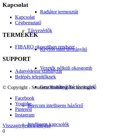
Kapcsolat
Radiátor termosztát
Kapcsolat
Cégbemutató
Távvezérlők
TERMÉKEK
FIBARO okosotthon rendszer
Keyfob mini távirányító
SUPPORT
Vezeték nélküli okosgomb
Adatvédelmi szabályzat
Belépés telepítőknek
Gesztusirányítású távvezérlő
© Copyright - Smartme Building Technologies
Facebook
Youtube
Intercom intelligens házőrző
Pinterest
Instagram
Intelligens kapcsolók
Visszagörgetés a tetejére
0