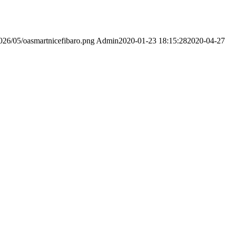
2026/05/oasmartnicefibaro.png
Admin
2020-01-23 18:15:28
2020-04-27