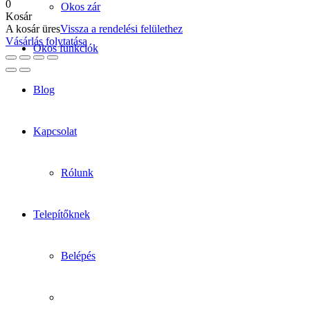
0
Okos zár
Kosár
A kosár üres
Vissza a rendelési felülethez
Vásárlás folytatása
Okos funkciók
Blog
Kapcsolat
Rólunk
Telepítőknek
Belépés