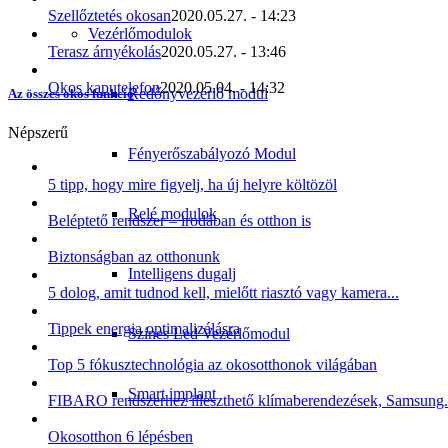
Szellőztetés okosan
2020.05.27. - 14:23
Vezérlőmodulok
Terasz árnyékolás
2020.05.27. - 13:46
Okos kaputelefon
2020.05.04. - 14:32
Redőnyvezérlő modul
Az összes okos funkció
Népszerű
Fényerőszabályozó Modul
5 tipp, hogy mire figyelj, ha új helyre költözöl
Relé modulok
Beléptető rendszer – irodában és otthon is
Biztonságban az otthonunk
Intelligens dugalj
5 dolog, amit tudnod kell, mielőtt riasztó vagy kamera...
Tippek energia optimalizálásra
Színes Led Vezérlőmodul
Top 5 fókusztechnológia az okosotthonok világában
Smart implant
FIBARO rendszerhez illeszthető klímaberendezések, Samsung.
Okosotthon 6 lépésben