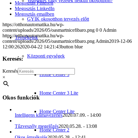
Vezetékes vagy vezeték nélküli okosotthon?
Megosztás Pinterest
Megosztás LinkedIn
Megosztás emailben
GYIK okosotthon tervezés előtt
https://otthonautomatika.hu/wp-
content/uploads/2026/05/oasmartnicefibaro.png
0
0
Admin
https://otthonautomatika.hu/wp-
Termékeink
content/uploads/2026/05/oasmartnicefibaro.png
Admin
2019-12-06
12:00:26
2020-04-22 14:21:43
button blue
Központi egységek
Keresés:
Keresés
Home Center 3
×
Home Center 3 Lite
Okos funkciók
Home Center Lite
Intelligens klímavezérlés
2020.07.09. - 14:00
Tűzveszély megelőzés
2020.05.28. - 13:08
Home Center 2
Okos árnyékolás
2020.05.28. - 12:41