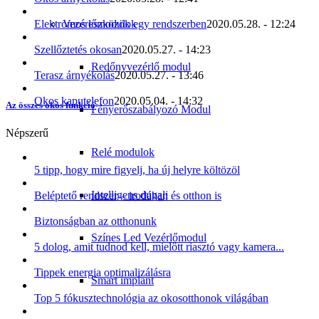
Vezérlőmodulok
Elektromos eszközök egy rendszerben
2020.05.28. - 12:24
Szellőztetés okosan
2020.05.27. - 14:23
Redőnyvezérlő modul
Terasz árnyékolás
2020.05.27. - 13:46
Okos kaputelefon
2020.05.04. - 14:32
Az összes okos funkció
Fényerőszabályozó Modul
Népszerű
Relé modulok
5 tipp, hogy mire figyelj, ha új helyre költözöl
Intelligens dugalj
Beléptető rendszer – irodában és otthon is
Biztonságban az otthonunk
Színes Led Vezérlőmodul
5 dolog, amit tudnod kell, mielőtt riasztó vagy kamera...
Tippek energia optimalizálásra
Smart implant
Top 5 fókusztechnológia az okosotthonok világában