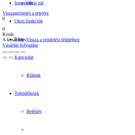
Instagram
Okos zár
Visszagörgetés a tetejére
0
Okos funkciók
0
Kosár
Blog
A kosár üres
Vissza a rendelési felülethez
Vásárlás folytatása
Kapcsolat
Rólunk
Telepítőknek
Belépés