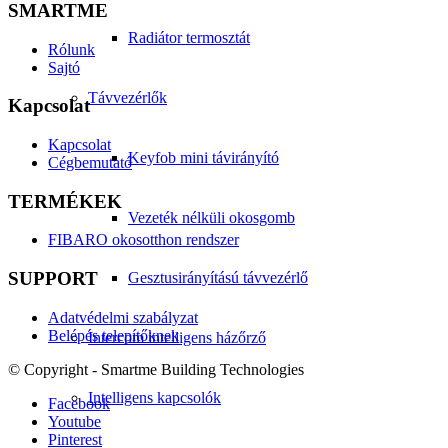
SMARTME
Radiátor termosztát
Rólunk
Sajtó
Távvezérlők
Kapcsolat
Kapcsolat
Keyfob mini távirányító
Cégbemutató
TERMÉKEK
Vezeték nélküli okosgomb
FIBARO okosotthon rendszer
SUPPORT
Gesztusirányítású távvezérlő
Adatvédelmi szabályzat
Belépés telepítőknek
Intercom intelligens házőrző
© Copyright - Smartme Building Technologies
Intelligens kapcsolók
Facebook
Youtube
Pinterest