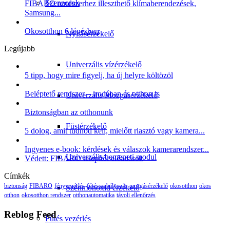
Szenzorok
FIBARO rendszerhez illeszthető klímaberendezések,
Samsung...
Okosotthon 6 lépésben
Nyitásérzékelő
Legújabb
Univerzális vízérzékelő
5 tipp, hogy mire figyelj, ha új helyre költözöl
Beléptető rendszer – irodában és otthon is
Univerzális Mozgásérzékelő
Biztonságban az otthonunk
Füstérzékelő
5 dolog, amit tudnod kell, mielőtt riasztó vagy kamera...
Ingyenes e-book: kérdések és válaszok kamerarendszer...
Univerzális bemeneti modul
Védett: FIBARO telepítői előadások
Címkék
biztonság
FIBARO
fényvezérlés
fűtésszabályozás
mozgásérzékelő
okosotthon
okos
Szénmonoxid érzékelő
otthon
okosotthon rendszer
otthonautomatika
távoli ellenőrzés
Reblog Feed
Fűtés vezérlés