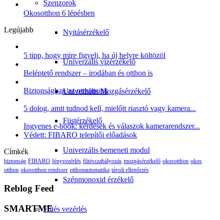
Szenzorok
Okosotthon 6 lépésben
Legújabb
Nyitásérzékelő
5 tipp, hogy mire figyelj, ha új helyre költözöl
Univerzális vízérzékelő
Beléptető rendszer – irodában és otthon is
Biztonságban az otthonunk
Univerzális Mozgásérzékelő
5 dolog, amit tudnod kell, mielőtt riasztó vagy kamera...
Füstérzékelő
Ingyenes e-book: kérdések és válaszok kamerarendszer...
Védett: FIBARO telepítői előadások
Univerzális bemeneti modul
Címkék
biztonság
FIBARO
fényvezérlés
fűtésszabályozás
mozgásérzékelő
okosotthon
okos
otthon
okosotthon rendszer
otthonautomatika
távoli ellenőrzés
Szénmonoxid érzékelő
Reblog Feed
SMARTME
Fűtés vezérlés