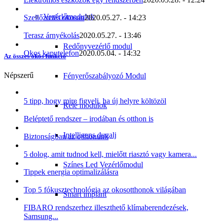
Vezérlőmodulok
Szellőztetés okosan
2020.05.27. - 14:23
Terasz árnyékolás
2020.05.27. - 13:46
Redőnyvezérlő modul
Okos kaputelefon
2020.05.04. - 14:32
Az összes okos funkció
Népszerű
Fényerőszabályozó Modul
5 tipp, hogy mire figyelj, ha új helyre költözöl
Relé modulok
Beléptető rendszer – irodában és otthon is
Intelligens dugalj
Biztonságban az otthonunk
5 dolog, amit tudnod kell, mielőtt riasztó vagy kamera...
Színes Led Vezérlőmodul
Tippek energia optimalizálásra
Top 5 fókusztechnológia az okosotthonok világában
Smart implant
FIBARO rendszerhez illeszthető klímaberendezések,
Samsung...