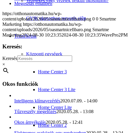
Vezetékes vagy vezeték nélküli okosotthon?
Megosztás emailben
https://otthonautomatika.hu/wp-
GYIK okosotthon tervezés előtt
content/uploads/2026/05/oasmartnicefibaro.png
0
0
Smartme
Marketing
https://otthonautomatika.hu/wp-
content/uploads/2026/05/oasmartnicefibaro.png
Smartme
Marketing
2024-08-30 10:23:35
2024-08-30 10:23:35
WavePro2PM
Termékeink
Keresés:
Központi egységek
Keresés
×
Home Center 3
Okos funkciók
Home Center 3 Lite
Intelligens klímavezérlés
2020.07.09. - 14:00
Home Center Lite
Tűzveszély megelőzés
2020.05.28. - 13:08
Okos árnyékolás
2020.05.28. - 12:41
Home Center 2
Elektromos eszközök egy rendszerben
2020.05.28. - 12:24