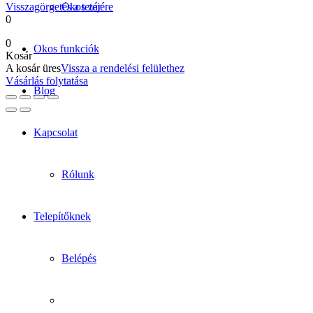
Visszagörgetés a tetejére
Okos zár
0
0
Okos funkciók
Kosár
A kosár üres
Vissza a rendelési felülethez
Vásárlás folytatása
Blog
Kapcsolat
Rólunk
Telepítőknek
Belépés