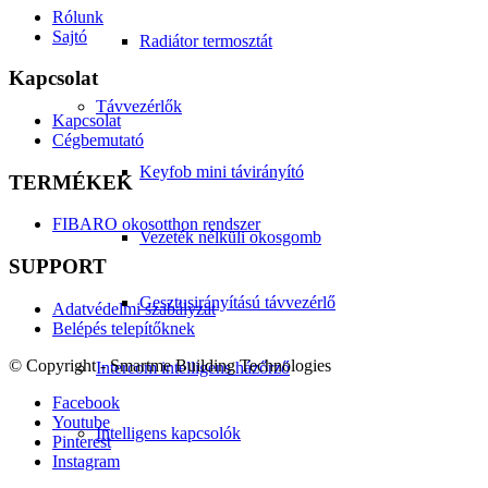
Rólunk
Sajtó
Radiátor termosztát
Kapcsolat
Távvezérlők
Kapcsolat
Cégbemutató
Keyfob mini távirányító
TERMÉKEK
FIBARO okosotthon rendszer
Vezeték nélküli okosgomb
SUPPORT
Gesztusirányítású távvezérlő
Adatvédelmi szabályzat
Belépés telepítőknek
© Copyright - Smartme Building Technologies
Intercom intelligens házőrző
Facebook
Youtube
Intelligens kapcsolók
Pinterest
Instagram