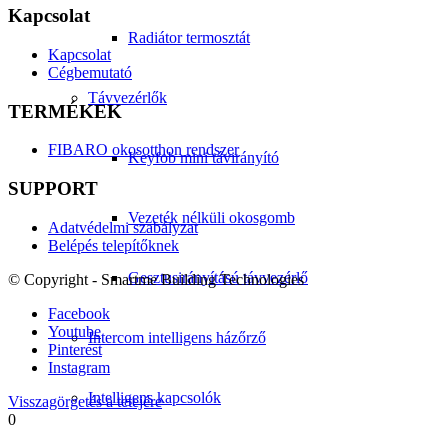
Kapcsolat
Radiátor termosztát
Kapcsolat
Cégbemutató
Távvezérlők
TERMÉKEK
FIBARO okosotthon rendszer
Keyfob mini távirányító
SUPPORT
Vezeték nélküli okosgomb
Adatvédelmi szabályzat
Belépés telepítőknek
Gesztusirányítású távvezérlő
© Copyright - Smartme Building Technologies
Facebook
Youtube
Intercom intelligens házőrző
Pinterest
Instagram
Intelligens kapcsolók
Visszagörgetés a tetejére
0