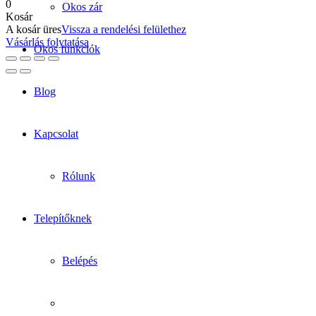
0
Okos zár
Kosár
A kosár üres
Vissza a rendelési felülethez
Vásárlás folytatása
Okos funkciók
Blog
Kapcsolat
Rólunk
Telepítőknek
Belépés