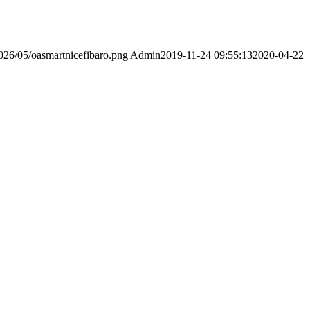
2026/05/oasmartnicefibaro.png
Admin
2019-11-24 09:55:13
2020-04-22