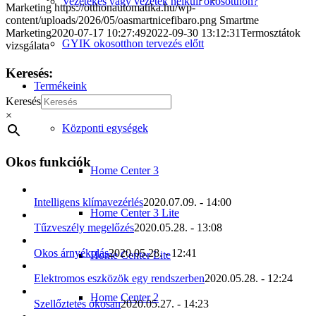
Vezetékes vagy vezeték nélküli okosotthon?
Marketing
https://otthonautomatika.hu/wp-
content/uploads/2026/05/oasmartnicefibaro.png
Smartme
Marketing
2020-07-17 10:27:49
2022-09-30 13:12:31
Termosztátok
GYIK okosotthon tervezés előtt
vizsgálata
Keresés:
Termékeink
Keresés
×
Központi egységek
Okos funkciók
Home Center 3
Intelligens klímavezérlés
2020.07.09. - 14:00
Home Center 3 Lite
Tűzveszély megelőzés
2020.05.28. - 13:08
Okos árnyékolás
2020.05.28. - 12:41
Home Center Lite
Elektromos eszközök egy rendszerben
2020.05.28. - 12:24
Home Center 2
Szellőztetés okosan
2020.05.27. - 14:23