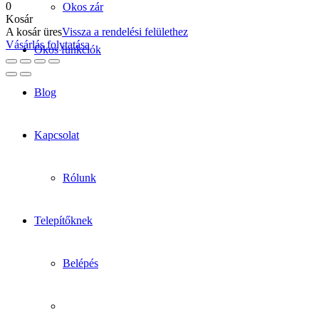
0
Okos zár
Kosár
A kosár üres
Vissza a rendelési felülethez
Vásárlás folytatása
Okos funkciók
Blog
Kapcsolat
Rólunk
Telepítőknek
Belépés