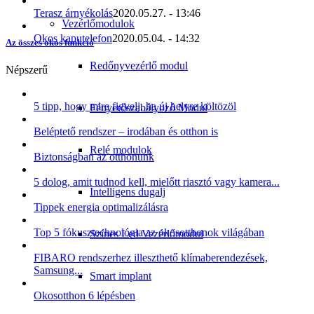
Terasz árnyékolás
2020.05.27. - 13:46
Vezérlőmodulok
Okos kaputelefon
2020.05.04. - 14:32
Az összes okos funkció
Redőnyvezérlő modul
Népszerű
5 tipp, hogy mire figyelj, ha új helyre költözöl
Fényerőszabályozó Modul
Beléptető rendszer – irodában és otthon is
Relé modulok
Biztonságban az otthonunk
5 dolog, amit tudnod kell, mielőtt riasztó vagy kamera...
Intelligens dugalj
Tippek energia optimalizálásra
Top 5 fókusztechnológia az okosotthonok világában
Színes Led Vezérlőmodul
FIBARO rendszerhez illeszthető klímaberendezések,
Samsung...
Smart implant
Okosotthon 6 lépésben