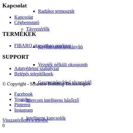
Kapcsolat
Radiátor termosztát
Kapcsolat
Cégbemutató
Távvezérlők
TERMÉKEK
FIBARO okosotthon rendszer
Keyfob mini távirányító
SUPPORT
Vezeték nélküli okosgomb
Adatvédelmi szabályzat
Belépés telepítőknek
Gesztusirányítású távvezérlő
© Copyright - Smartme Building Technologies
Facebook
Youtube
Intercom intelligens házőrző
Pinterest
Instagram
Intelligens kapcsolók
Visszagörgetés a tetejére
0