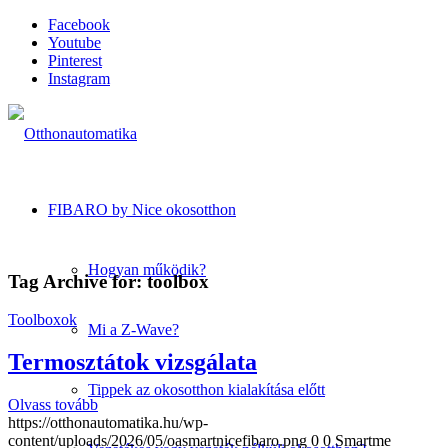
Facebook
Youtube
Pinterest
Instagram
FIBARO by Nice okosotthon
Hogyan működik?
Tag Archive for:
toolbox
Toolboxok
Mi a Z-Wave?
Termosztátok vizsgálata
Tippek az okosotthon kialakítása előtt
Olvass tovább
https://otthonautomatika.hu/wp-
content/uploads/2026/05/oasmartnicefibaro.png
0
0
Smartme