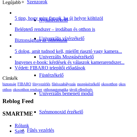
Szenzorok
Legújabb
5 tipp, hogy mire figyelj, ha új helyre költözöl
Nyitásérzékelő
Beléptető rendszer – irodában és otthon is
Univerzális vízérzékelő
Biztonságban az otthonunk
5 dolog, amit tudnod kell, mielőtt riasztó vagy kamera...
Univerzális Mozgásérzékelő
Ingyenes e-book: kérdések és válaszok kamerarendszer...
Védett: FIBARO telepítői előadások
Füstérzékelő
Címkék
biztonság
FIBARO
fényvezérlés
fűtésszabályozás
mozgásérzékelő
okosotthon
okos
otthon
okosotthon rendszer
otthonautomatika
távoli ellenőrzés
Univerzális bemeneti modul
Reblog Feed
Szénmonoxid érzékelő
SMARTME
Rólunk
Fűtés vezérlés
Sajtó