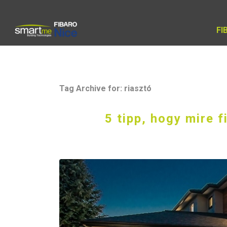
FI
Tag Archive for:
riasztó
5 tipp, hogy mire f