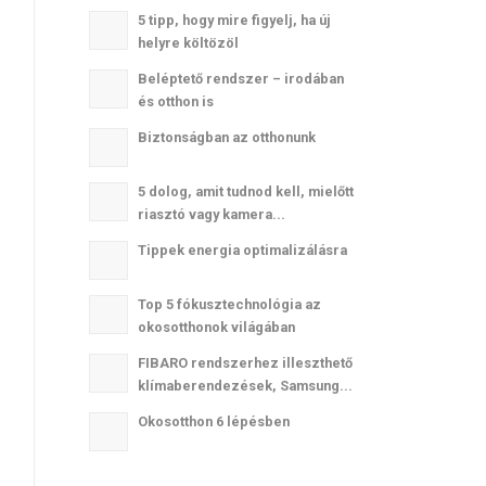
5 tipp, hogy mire figyelj, ha új
helyre költözöl
Beléptető rendszer – irodában
és otthon is
Biztonságban az otthonunk
5 dolog, amit tudnod kell, mielőtt
riasztó vagy kamera...
Tippek energia optimalizálásra
Top 5 fókusztechnológia az
okosotthonok világában
FIBARO rendszerhez illeszthető
klímaberendezések, Samsung...
Okosotthon 6 lépésben