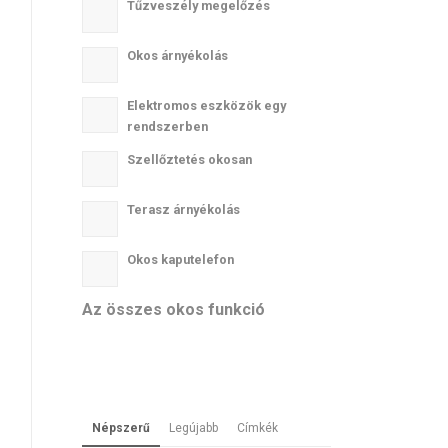
Tűzveszély megelőzés
Okos árnyékolás
Elektromos eszközök egy
rendszerben
Szellőztetés okosan
Terasz árnyékolás
Okos kaputelefon
Az összes okos funkció
Népszerű
Legújabb
Címkék