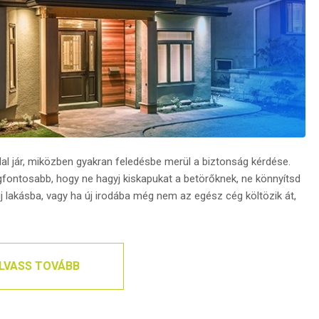
dal jár, miközben gyakran feledésbe merül a biztonság kérdése.
egfontosabb, hogy ne hagyj kiskapukat a betörőknek, ne könnyítsd
 lakásba, vagy ha új irodába még nem az egész cég költözik át,
LVASS TOVÁBB