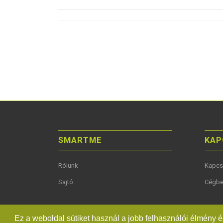
SMARTME
KAP
Rólunk
Kapcs
Sajtó
Cégbe
Ez a weboldal sütiket használ a jobb felhasználói élmény