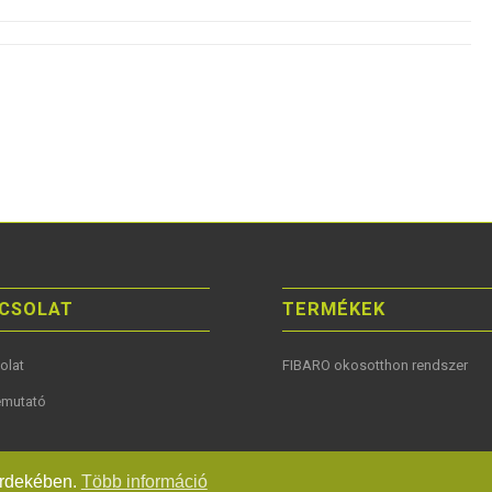
CSOLAT
TERMÉKEK
olat
FIBARO okosotthon rendszer
mutató
 érdekében.
Több információ