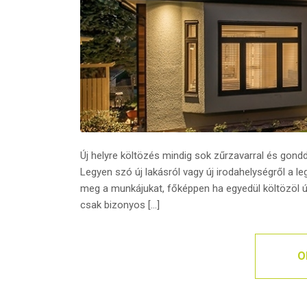
Új helyre költözés mindig sok zűrzavarral és gond
Legyen szó új lakásról vagy új irodahelységről a l
meg a munkájukat, főképpen ha egyedül költözöl új
csak bizonyos […]
O