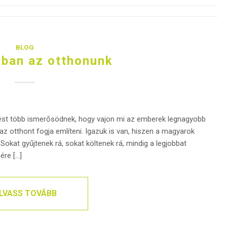
BLOG
gban az otthonunk
dést több ismerősödnek, hogy vajon mi az emberek legnagyobb
az otthont fogja említeni. Igazuk is van, hiszen a magyarok
okat gyűjtenek rá, sokat költenek rá, mindig a legjobbat
ére […]
LVASS TOVÁBB