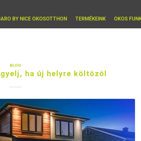
BARO BY NICE OKOSOTTHON
TERMÉKEINK
OKOS FUN
BLOG
igyelj, ha új helyre költözöl