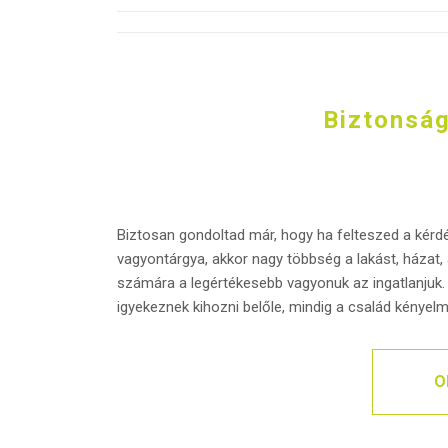
Biztonsá
Biztosan gondoltad már, hogy ha felteszed a kér
vagyontárgya, akkor nagy többség a lakást, házat, 
számára a legértékesebb vagyonuk az ingatlanjuk. S
igyekeznek kihozni belőle, mindig a család kényelm
O