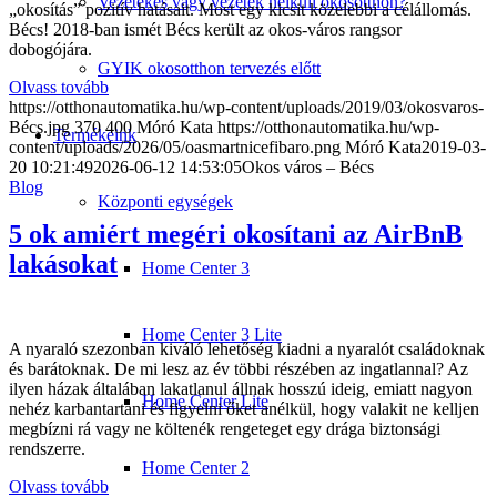
Vezetékes vagy vezeték nélküli okosotthon?
„okosítás” pozitív hatásait. Most egy kicsit közelebbi a célállomás.
Bécs! 2018-ban ismét Bécs került az okos-város rangsor
dobogójára.
GYIK okosotthon tervezés előtt
Olvass tovább
https://otthonautomatika.hu/wp-content/uploads/2019/03/okosvaros-
Bécs.jpg
370
400
Móró Kata
https://otthonautomatika.hu/wp-
Termékeink
content/uploads/2026/05/oasmartnicefibaro.png
Móró Kata
2019-03-
20 10:21:49
2026-06-12 14:53:05
Okos város – Bécs
Blog
Központi egységek
5 ok amiért megéri okosítani az AirBnB
lakásokat
Home Center 3
Home Center 3 Lite
A nyaraló szezonban kiváló lehetőség kiadni a nyaralót családoknak
és barátoknak. De mi lesz az év többi részében az ingatlannal? Az
ilyen házak általában lakatlanul állnak hosszú ideig, emiatt nagyon
Home Center Lite
nehéz karbantartani és figyelni őket anélkül, hogy valakit ne kelljen
megbízni rá vagy ne költenék rengeteget egy drága biztonsági
rendszerre.
Home Center 2
Olvass tovább