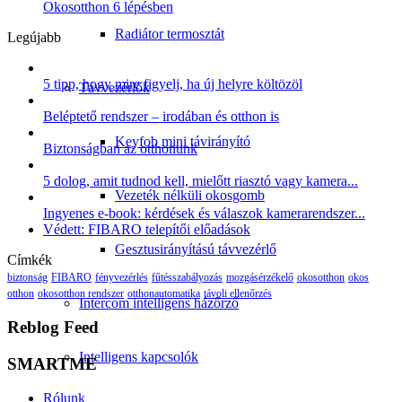
Okosotthon 6 lépésben
Radiátor termosztát
Legújabb
5 tipp, hogy mire figyelj, ha új helyre költözöl
Távvezérlők
Beléptető rendszer – irodában és otthon is
Keyfob mini távirányító
Biztonságban az otthonunk
5 dolog, amit tudnod kell, mielőtt riasztó vagy kamera...
Vezeték nélküli okosgomb
Ingyenes e-book: kérdések és válaszok kamerarendszer...
Védett: FIBARO telepítői előadások
Gesztusirányítású távvezérlő
Címkék
biztonság
FIBARO
fényvezérlés
fűtésszabályozás
mozgásérzékelő
okosotthon
okos
otthon
okosotthon rendszer
otthonautomatika
távoli ellenőrzés
Intercom intelligens házőrző
Reblog Feed
Intelligens kapcsolók
SMARTME
Rólunk