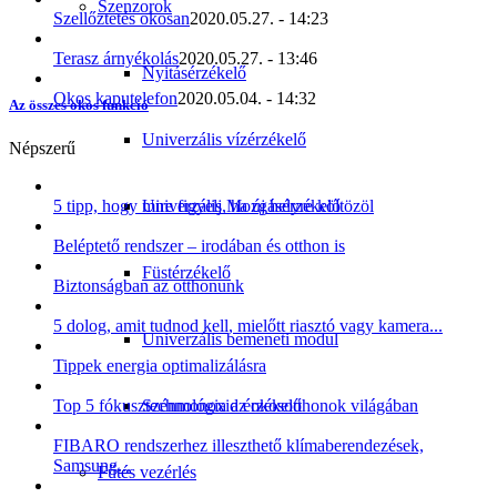
Szenzorok
Szellőztetés okosan
2020.05.27. - 14:23
Terasz árnyékolás
2020.05.27. - 13:46
Nyitásérzékelő
Okos kaputelefon
2020.05.04. - 14:32
Az összes okos funkció
Univerzális vízérzékelő
Népszerű
Univerzális Mozgásérzékelő
5 tipp, hogy mire figyelj, ha új helyre költözöl
Beléptető rendszer – irodában és otthon is
Füstérzékelő
Biztonságban az otthonunk
5 dolog, amit tudnod kell, mielőtt riasztó vagy kamera...
Univerzális bemeneti modul
Tippek energia optimalizálásra
Szénmonoxid érzékelő
Top 5 fókusztechnológia az okosotthonok világában
FIBARO rendszerhez illeszthető klímaberendezések,
Samsung...
Fűtés vezérlés