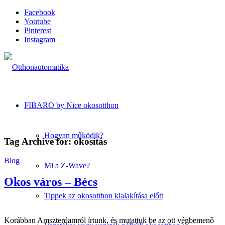
Facebook
Youtube
Pinterest
Instagram
FIBARO by Nice okosotthon
Hogyan működik?
Tag Archive for:
okosítás
Blog
Mi a Z-Wave?
Okos város – Bécs
Tippek az okosotthon kialakítása előtt
Korábban Amszterdamról írtunk, és mutattuk be az ott végbemenő