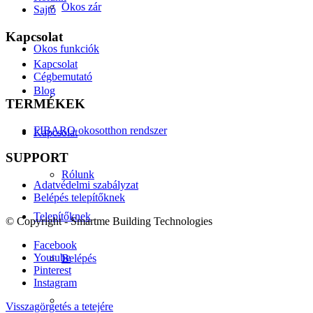
Okos zár
Sajtó
Kapcsolat
Okos funkciók
Kapcsolat
Cégbemutató
Blog
TERMÉKEK
FIBARO okosotthon rendszer
Kapcsolat
SUPPORT
Rólunk
Adatvédelmi szabályzat
Belépés telepítőknek
Telepítőknek
© Copyright - Smartme Building Technologies
Facebook
Youtube
Belépés
Pinterest
Instagram
Visszagörgetés a tetejére