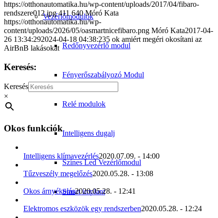
https://otthonautomatika.hu/wp-content/uploads/2017/04/fibaro-
rendszere012.jpg
411
640
Móró Kata
Vezérlőmodulok
https://otthonautomatika.hu/wp-
content/uploads/2026/05/oasmartnicefibaro.png
Móró Kata
2017-04-
26 13:34:29
2024-04-18 04:38:23
5 ok amiért megéri okosítani az
Redőnyvezérlő modul
AirBnB lakásokat
Keresés:
Fényerőszabályozó Modul
Keresés
×
Relé modulok
Okos funkciók
Intelligens dugalj
Intelligens klímavezérlés
2020.07.09. - 14:00
Színes Led Vezérlőmodul
Tűzveszély megelőzés
2020.05.28. - 13:08
Okos árnyékolás
2020.05.28. - 12:41
Smart implant
Elektromos eszközök egy rendszerben
2020.05.28. - 12:24