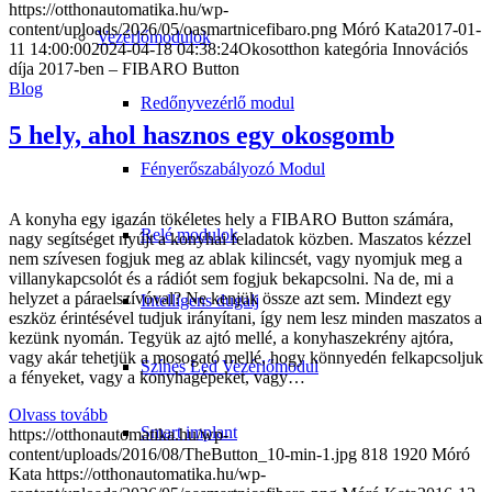
https://otthonautomatika.hu/wp-
content/uploads/2026/05/oasmartnicefibaro.png
Móró Kata
2017-01-
Vezérlőmodulok
11 14:00:00
2024-04-18 04:38:24
Okosotthon kategória Innovációs
díja 2017-ben – FIBARO Button
Blog
Redőnyvezérlő modul
5 hely, ahol hasznos egy okosgomb
Fényerőszabályozó Modul
A konyha egy igazán tökéletes hely a FIBARO Button számára,
Relé modulok
nagy segítséget nyújt a konyhai feladatok közben. Maszatos kézzel
nem szívesen fogjuk meg az ablak kilincsét, vagy nyomjuk meg a
villanykapcsolót és a rádiót sem fogjuk bekapcsolni. Na de, mi a
helyzet a páraelszívóval? Ne kenjük össze azt sem. Mindezt egy
Intelligens dugalj
eszköz érintésével tudjuk irányítani, így nem lesz minden maszatos a
kezünk nyomán. Tegyük az ajtó mellé, a konyhaszekrény ajtóra,
vagy akár tehetjük a mosogató mellé, hogy könnyedén felkapcsoljuk
Színes Led Vezérlőmodul
a fényeket, vagy a konyhagépeket, vagy…
Olvass tovább
Smart implant
https://otthonautomatika.hu/wp-
content/uploads/2016/08/TheButton_10-min-1.jpg
818
1920
Móró
Kata
https://otthonautomatika.hu/wp-