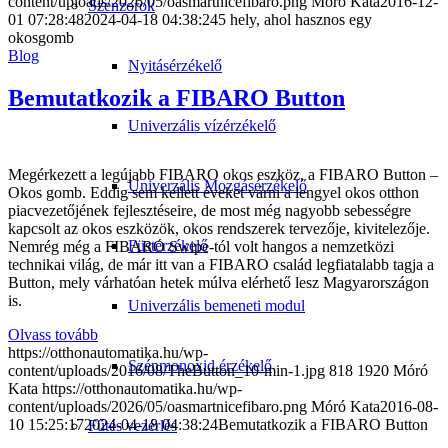
content/uploads/2026/05/oasmartnicefibaro.png
Móró Kata
2016-12-
Szenzorok
01 07:28:48
2024-04-18 04:38:24
5 hely, ahol hasznos egy
okosgomb
Blog
Nyitásérzékelő
Bemutatkozik a FIBARO Button
Univerzális vízérzékelő
Megérkezett a legújabb FIBARO okos eszköz, a FIBARO Button –
Univerzális Mozgásérzékelő
Okos gomb. Eddig sem kellett éveket várni a lengyel okos otthon
piacvezetőjének fejlesztéseire, de most még nagyobb sebességre
kapcsolt az okos eszközök, okos rendszerek tervezője, kivitelezője.
Füstérzékelő
Nemrég még a FIBARO Swipe-tól volt hangos a nemzetközi
technikai világ, de már itt van a FIBARO család legfiatalabb tagja a
Button, mely várhatóan hetek múlva elérhető lesz Magyarországon
is.
Univerzális bemeneti modul
Olvass tovább
https://otthonautomatika.hu/wp-
Szénmonoxid érzékelő
content/uploads/2016/08/TheButton_10-min-1.jpg
818
1920
Móró
Kata
https://otthonautomatika.hu/wp-
content/uploads/2026/05/oasmartnicefibaro.png
Móró Kata
2016-08-
10 15:25:17
2024-04-18 04:38:24
Bemutatkozik a FIBARO Button
Fűtés vezérlés