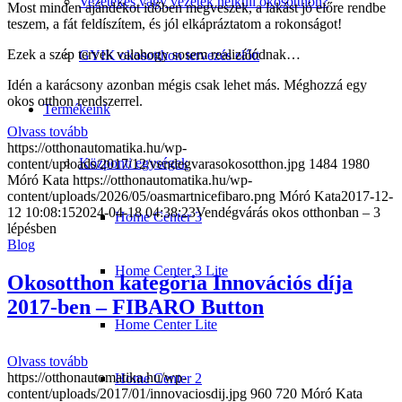
Vezetékes vagy vezeték nélküli okosotthon?
Most minden ajándékot időben megveszek, a lakást jó előre rendbe
teszem, a fát feldíszítem, és jól elkápráztatom a rokonságot!
Ezek a szép tervek valahogy sosem realizálódnak…
GYIK okosotthon tervezés előtt
Idén a karácsony azonban mégis csak lehet más. Méghozzá egy
okos otthon rendszerrel.
Termékeink
Olvass tovább
https://otthonautomatika.hu/wp-
Központi egységek
content/uploads/2017/12/vendegvarasokosotthon.jpg
1484
1980
Móró Kata
https://otthonautomatika.hu/wp-
content/uploads/2026/05/oasmartnicefibaro.png
Móró Kata
2017-12-
12 10:08:15
2024-04-18 04:38:23
Vendégvárás okos otthonban – 3
Home Center 3
lépésben
Blog
Home Center 3 Lite
Okosotthon kategória Innovációs díja
2017-ben – FIBARO Button
Home Center Lite
Olvass tovább
https://otthonautomatika.hu/wp-
Home Center 2
content/uploads/2017/01/innovaciosdij.jpg
960
720
Móró Kata