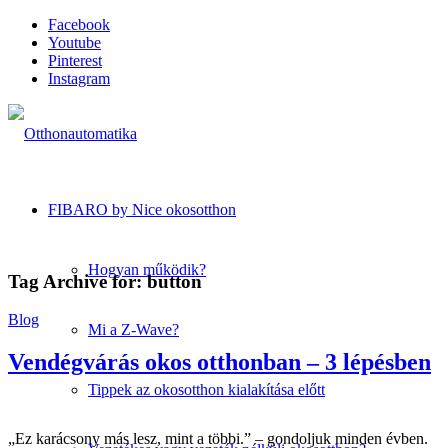
Facebook
Youtube
Pinterest
Instagram
FIBARO by Nice okosotthon
Hogyan működik?
Tag Archive for:
button
Blog
Mi a Z-Wave?
Vendégvárás okos otthonban – 3 lépésben
Tippek az okosotthon kialakítása előtt
„Ez karácsony más lesz, mint a többi.” – gondoljuk minden évben.