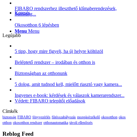
FIBARO rendszerhez illeszthető klímaberendezések,
Keresés
Samsung...
Okosotthon 6 lépésben
Menu
Menu
Legújabb
5 tipp, hogy mire figyelj, ha új helyre költözöl
Beléptető rendszer – irodában és otthon is
Biztonságban az otthonunk
5 dolog, amit tudnod kell, mielőtt riasztó vagy kamera...
Ingyenes e-book: kérdések és válaszok kamerarendszer...
Védett: FIBARO telepítői előadások
Címkék
biztonság
FIBARO
fényvezérlés
fűtésszabályozás
mozgásérzékelő
okosotthon
okos
otthon
okosotthon rendszer
otthonautomatika
távoli ellenőrzés
Reblog Feed