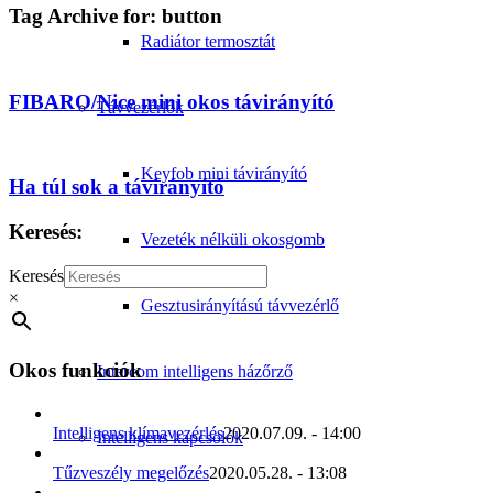
Tag Archive for:
button
Radiátor termosztát
FIBARO/Nice mini okos távirányító
Távvezérlők
Keyfob mini távirányító
Ha túl sok a távirányító
Keresés:
Vezeték nélküli okosgomb
Keresés
×
Gesztusirányítású távvezérlő
Okos funkciók
Intercom intelligens házőrző
Intelligens klímavezérlés
2020.07.09. - 14:00
Intelligens kapcsolók
Tűzveszély megelőzés
2020.05.28. - 13:08