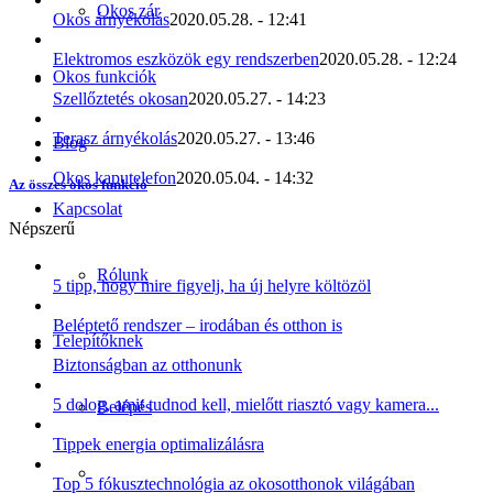
Okos zár
Okos árnyékolás
2020.05.28. - 12:41
Elektromos eszközök egy rendszerben
2020.05.28. - 12:24
Okos funkciók
Szellőztetés okosan
2020.05.27. - 14:23
Terasz árnyékolás
2020.05.27. - 13:46
Blog
Okos kaputelefon
2020.05.04. - 14:32
Az összes okos funkció
Kapcsolat
Népszerű
Rólunk
5 tipp, hogy mire figyelj, ha új helyre költözöl
Beléptető rendszer – irodában és otthon is
Telepítőknek
Biztonságban az otthonunk
5 dolog, amit tudnod kell, mielőtt riasztó vagy kamera...
Belépés
Tippek energia optimalizálásra
Top 5 fókusztechnológia az okosotthonok világában