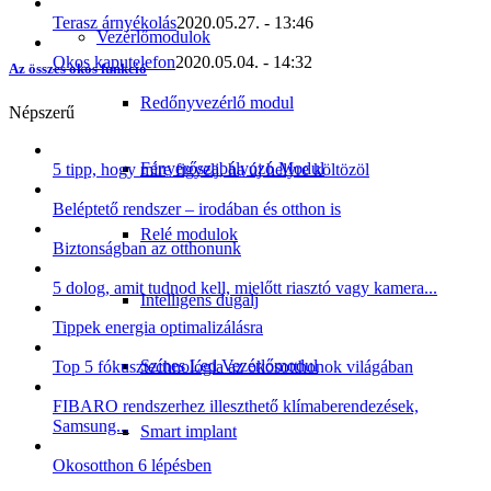
Terasz árnyékolás
2020.05.27. - 13:46
Vezérlőmodulok
Okos kaputelefon
2020.05.04. - 14:32
Az összes okos funkció
Redőnyvezérlő modul
Népszerű
Fényerőszabályozó Modul
5 tipp, hogy mire figyelj, ha új helyre költözöl
Beléptető rendszer – irodában és otthon is
Relé modulok
Biztonságban az otthonunk
5 dolog, amit tudnod kell, mielőtt riasztó vagy kamera...
Intelligens dugalj
Tippek energia optimalizálásra
Színes Led Vezérlőmodul
Top 5 fókusztechnológia az okosotthonok világában
FIBARO rendszerhez illeszthető klímaberendezések,
Samsung...
Smart implant
Okosotthon 6 lépésben