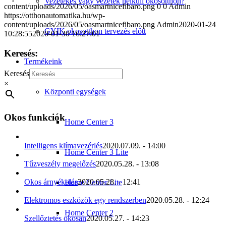
Vezetékes vagy vezeték nélküli okosotthon?
content/uploads/2026/05/oasmartnicefibaro.png
0
0
Admin
https://otthonautomatika.hu/wp-
content/uploads/2026/05/oasmartnicefibaro.png
Admin
2020-01-24
GYIK okosotthon tervezés előtt
10:28:55
2020-01-30 16:27:01
Keresés:
Termékeink
Keresés
×
Központi egységek
Okos funkciók
Home Center 3
Intelligens klímavezérlés
2020.07.09. - 14:00
Home Center 3 Lite
Tűzveszély megelőzés
2020.05.28. - 13:08
Okos árnyékolás
2020.05.28. - 12:41
Home Center Lite
Elektromos eszközök egy rendszerben
2020.05.28. - 12:24
Home Center 2
Szellőztetés okosan
2020.05.27. - 14:23