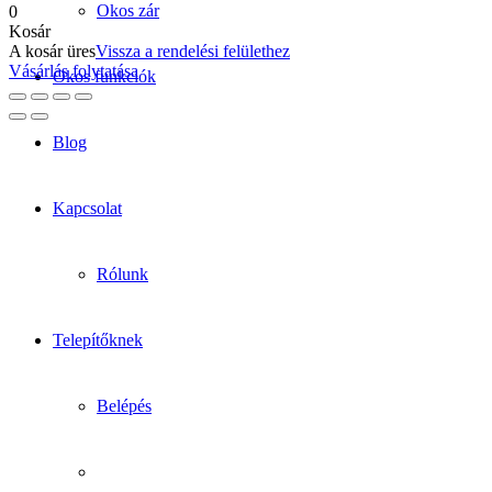
Okos zár
0
Kosár
A kosár üres
Vissza a rendelési felülethez
Vásárlás folytatása
Okos funkciók
Blog
Kapcsolat
Rólunk
Telepítőknek
Belépés