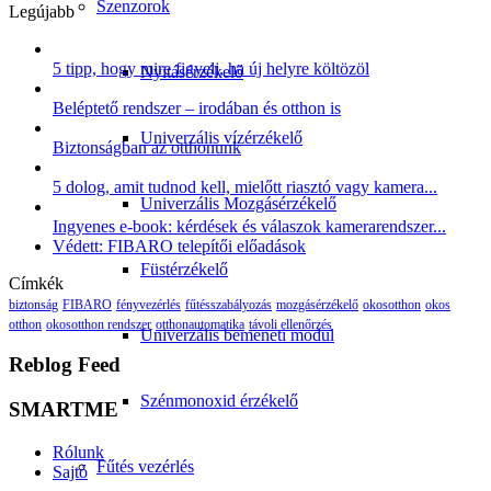
Szenzorok
Legújabb
5 tipp, hogy mire figyelj, ha új helyre költözöl
Nyitásérzékelő
Beléptető rendszer – irodában és otthon is
Univerzális vízérzékelő
Biztonságban az otthonunk
5 dolog, amit tudnod kell, mielőtt riasztó vagy kamera...
Univerzális Mozgásérzékelő
Ingyenes e-book: kérdések és válaszok kamerarendszer...
Védett: FIBARO telepítői előadások
Füstérzékelő
Címkék
biztonság
FIBARO
fényvezérlés
fűtésszabályozás
mozgásérzékelő
okosotthon
okos
otthon
okosotthon rendszer
otthonautomatika
távoli ellenőrzés
Univerzális bemeneti modul
Reblog Feed
Szénmonoxid érzékelő
SMARTME
Rólunk
Fűtés vezérlés
Sajtó