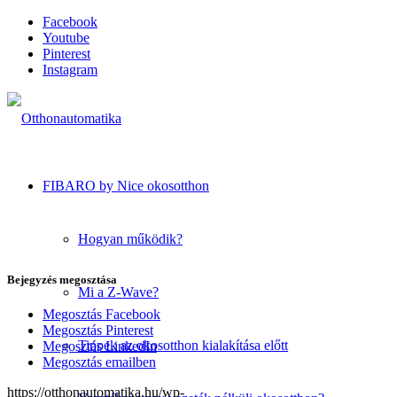
Facebook
Youtube
Pinterest
Instagram
FIBARO by Nice okosotthon
Hogyan működik?
Bejegyzés megosztása
Mi a Z-Wave?
Megosztás Facebook
Megosztás Pinterest
Tippek az okosotthon kialakítása előtt
Megosztás LinkedIn
Megosztás emailben
https://otthonautomatika.hu/wp-