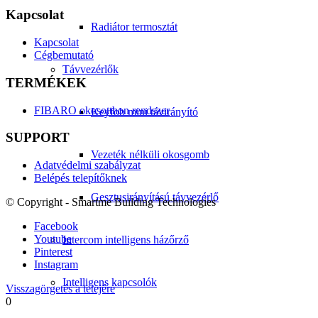
Kapcsolat
Radiátor termosztát
Kapcsolat
Cégbemutató
Távvezérlők
TERMÉKEK
FIBARO okosotthon rendszer
Keyfob mini távirányító
SUPPORT
Vezeték nélküli okosgomb
Adatvédelmi szabályzat
Belépés telepítőknek
Gesztusirányítású távvezérlő
© Copyright - Smartme Building Technologies
Facebook
Youtube
Intercom intelligens házőrző
Pinterest
Instagram
Intelligens kapcsolók
Visszagörgetés a tetejére
0