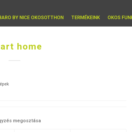
IBARO BY NICE OKOSOTTHON
TERMÉKEINK
OKOS FUN
art home
gépek
gyzés megosztása