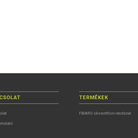
CSOLAT
TERMÉKEK
olat
FIBARO okosotthon rendszer
mutató