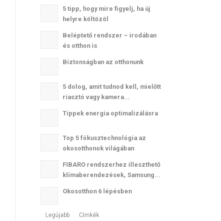
5 tipp, hogy mire figyelj, ha új
helyre költözöl
Beléptető rendszer – irodában
és otthon is
Biztonságban az otthonunk
5 dolog, amit tudnod kell, mielőtt
riasztó vagy kamera...
Tippek energia optimalizálásra
Top 5 fókusztechnológia az
okosotthonok világában
FIBARO rendszerhez illeszthető
klímaberendezések, Samsung...
Okosotthon 6 lépésben
Legújabb
Címkék