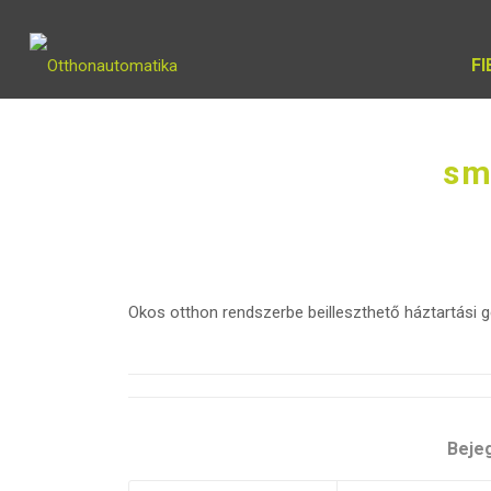
F
sm
Okos otthon rendszerbe beilleszthető háztartási 
Beje