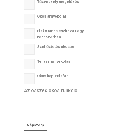
Tűzveszély megelőzés
Okos árnyékolás
Elektromos eszközök egy
rendszerben
Szellőztetés okosan
Terasz árnyékolás
Okos kaputelefon
Az összes okos funkció
Népszerű