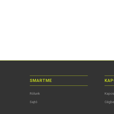
SMARTME
KAP
Rólunk
Kapcs
Sajtó
Cégbe