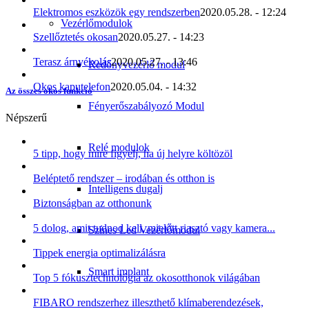
Elektromos eszközök egy rendszerben
2020.05.28. - 12:24
Vezérlőmodulok
Szellőztetés okosan
2020.05.27. - 14:23
Terasz árnyékolás
2020.05.27. - 13:46
Redőnyvezérlő modul
Okos kaputelefon
2020.05.04. - 14:32
Az összes okos funkció
Fényerőszabályozó Modul
Népszerű
Relé modulok
5 tipp, hogy mire figyelj, ha új helyre költözöl
Beléptető rendszer – irodában és otthon is
Intelligens dugalj
Biztonságban az otthonunk
5 dolog, amit tudnod kell, mielőtt riasztó vagy kamera...
Színes Led Vezérlőmodul
Tippek energia optimalizálásra
Smart implant
Top 5 fókusztechnológia az okosotthonok világában
FIBARO rendszerhez illeszthető klímaberendezések,