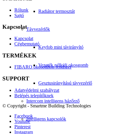
Rólunk
Radiátor termosztát
Sajtó
Kapcsolat
Távvezérlők
Kapcsolat
Cégbemutató
Keyfob mini távirányító
TERMÉKEK
Vezeték nélküli okosgomb
FIBARO okosotthon rendszer
SUPPORT
Gesztusirányítású távvezérlő
Adatvédelmi szabályzat
Belépés telepítőknek
Intercom intelligens házőrző
© Copyright - Smartme Building Technologies
Facebook
Intelligens kapcsolók
Youtube
Pinterest
Instagram