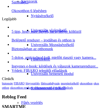
Szenzorok
Samsung...
Okosotthon 6 lépésben
Nyitásérzékelő
Legújabb
Univerzális vízérzékelő
5 tipp, hogy mire figyelj, ha új helyre költözöl
Beléptető rendszer – irodában és otthon is
Univerzális Mozgásérzékelő
Biztonságban az otthonunk
5 dolog, amit tudnod kell, mielőtt riasztó vagy kamera...
Füstérzékelő
Ingyenes e-book: kérdések és válaszok kamerarendszer...
Védett: FIBARO telepítői előadások
Univerzális bemeneti modul
Címkék
biztonság
FIBARO
fényvezérlés
fűtésszabályozás
mozgásérzékelő
okosotthon
okos
Szénmonoxid érzékelő
otthon
okosotthon rendszer
otthonautomatika
távoli ellenőrzés
Reblog Feed
Fűtés vezérlés
SMARTME