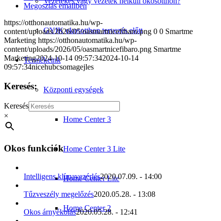
Vezetékes vagy vezeték nélküli okosotthon?
Megosztás emailben
https://otthonautomatika.hu/wp-
GYIK okosotthon tervezés előtt
content/uploads/2026/05/oasmartnicefibaro.png
0
0
Smartme
Marketing
https://otthonautomatika.hu/wp-
content/uploads/2026/05/oasmartnicefibaro.png
Smartme
Marketing
2024-10-14 09:57:34
2024-10-14
Termékeink
09:57:34
nicehubcsomagejles
Keresés:
Központi egységek
Keresés
×
Home Center 3
Okos funkciók
Home Center 3 Lite
Intelligens klímavezérlés
2020.07.09. - 14:00
Home Center Lite
Tűzveszély megelőzés
2020.05.28. - 13:08
Home Center 2
Okos árnyékolás
2020.05.28. - 12:41