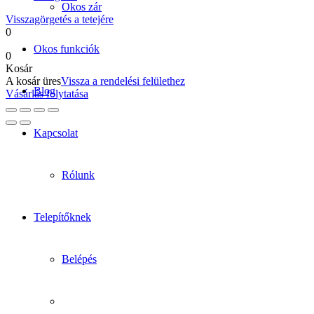
Okos zár
Visszagörgetés a tetejére
0
Okos funkciók
0
Kosár
A kosár üres
Vissza a rendelési felülethez
Blog
Vásárlás folytatása
Kapcsolat
Rólunk
Telepítőknek
Belépés