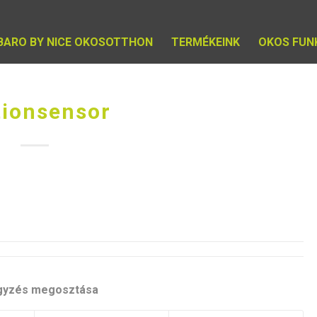
IBARO BY NICE OKOSOTTHON
TERMÉKEINK
OKOS FUN
ionsensor
gyzés megosztása