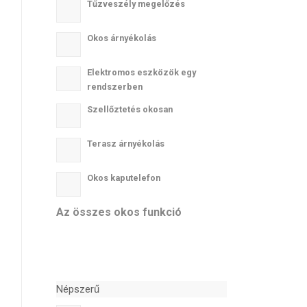
Tűzveszély megelőzés
Okos árnyékolás
Elektromos eszközök egy
rendszerben
Szellőztetés okosan
Terasz árnyékolás
Okos kaputelefon
Az összes okos funkció
Népszerű