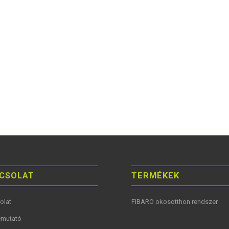
CSOLAT
TERMÉKEK
olat
FIBARO okosotthon rendszer
mutató