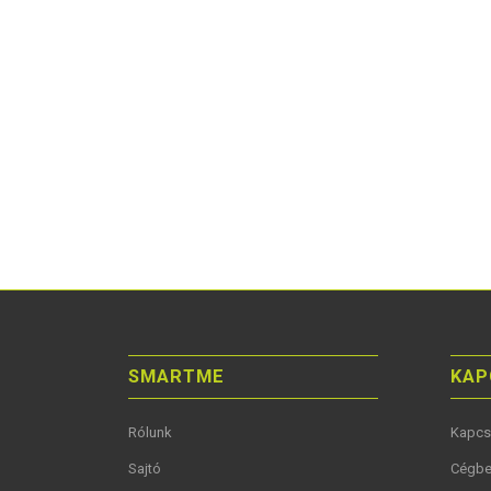
SMARTME
KAP
Rólunk
Kapcs
Sajtó
Cégbe