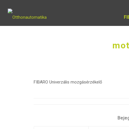
F
mot
FIBARO Univerzális mozgásérzékelő
Beje