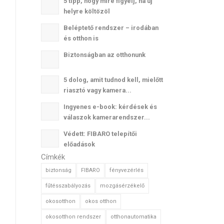
5 tipp, hogy mire figyelj, ha új
helyre költözöl
Beléptető rendszer – irodában
és otthon is
Biztonságban az otthonunk
5 dolog, amit tudnod kell, mielőtt
riasztó vagy kamera...
Ingyenes e-book: kérdések és
válaszok kamerarendszer...
Védett: FIBARO telepítői
előadások
Címkék
biztonság
FIBARO
fényvezérlés
fűtésszabályozás
mozgásérzékelő
okosotthon
okos otthon
okosotthon rendszer
otthonautomatika