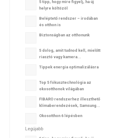
5 tipp, hogy mire figyelj, ha új
helyre költözöl
Beléptető rendszer – irodában
és otthon is
Biztonságban az otthonunk
5 dolog, amit tudnod kell, mielőtt
riasztó vagy kamera...
Tippek energia optimalizálásra
Top 5 fókusztechnológia az
okosotthonok világában
FIBARO rendszerhez illeszthető
klímaberendezések, Samsung...
Okosotthon 6 lépésben
Legújabb