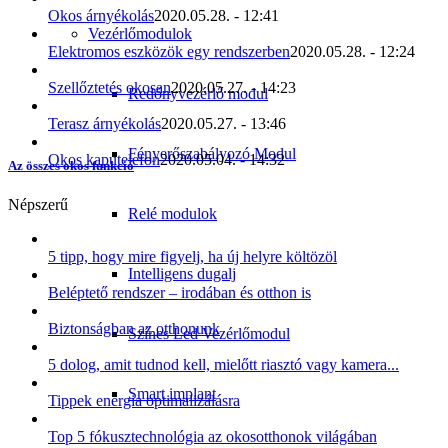
Okos árnyékolás
2020.05.28. - 12:41
Vezérlőmodulok
Elektromos eszközök egy rendszerben
2020.05.28. - 12:24
Szellőztetés okosan
2020.05.27. - 14:23
Redőnyvezérlő modul
Terasz árnyékolás
2020.05.27. - 13:46
Fényerőszabályozó Modul
Okos kaputelefon
2020.05.04. - 14:32
Az összes okos funkció
Népszerű
Relé modulok
5 tipp, hogy mire figyelj, ha új helyre költözöl
Intelligens dugalj
Beléptető rendszer – irodában és otthon is
Biztonságban az otthonunk
Színes Led Vezérlőmodul
5 dolog, amit tudnod kell, mielőtt riasztó vagy kamera...
Smart implant
Tippek energia optimalizálásra
Top 5 fókusztechnológia az okosotthonok világában