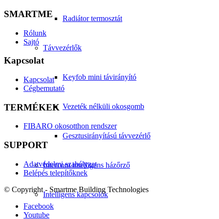
SMARTME
Radiátor termosztát
Rólunk
Sajtó
Távvezérlők
Kapcsolat
Keyfob mini távirányító
Kapcsolat
Cégbemutató
TERMÉKEK
Vezeték nélküli okosgomb
FIBARO okosotthon rendszer
Gesztusirányítású távvezérlő
SUPPORT
Adatvédelmi szabályzat
Intercom intelligens házőrző
Belépés telepítőknek
© Copyright - Smartme Building Technologies
Intelligens kapcsolók
Facebook
Youtube