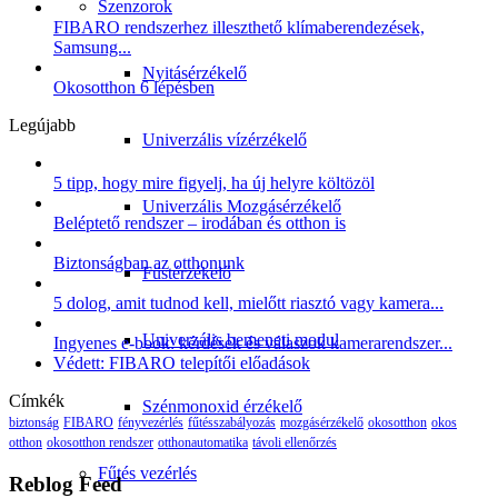
Szenzorok
FIBARO rendszerhez illeszthető klímaberendezések,
Samsung...
Nyitásérzékelő
Okosotthon 6 lépésben
Legújabb
Univerzális vízérzékelő
5 tipp, hogy mire figyelj, ha új helyre költözöl
Univerzális Mozgásérzékelő
Beléptető rendszer – irodában és otthon is
Biztonságban az otthonunk
Füstérzékelő
5 dolog, amit tudnod kell, mielőtt riasztó vagy kamera...
Univerzális bemeneti modul
Ingyenes e-book: kérdések és válaszok kamerarendszer...
Védett: FIBARO telepítői előadások
Címkék
Szénmonoxid érzékelő
biztonság
FIBARO
fényvezérlés
fűtésszabályozás
mozgásérzékelő
okosotthon
okos
otthon
okosotthon rendszer
otthonautomatika
távoli ellenőrzés
Fűtés vezérlés
Reblog Feed