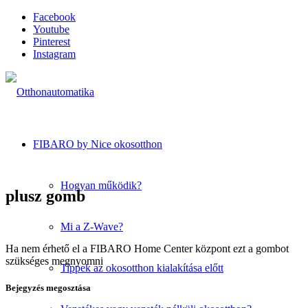
Facebook
Youtube
Pinterest
Instagram
FIBARO by Nice okosotthon
Hogyan működik?
plusz gomb
Mi a Z-Wave?
Ha nem érhető el a FIBARO Home Center központ ezt a gombot
szükséges megnyomni
Tippek az okosotthon kialakítása előtt
Bejegyzés megosztása