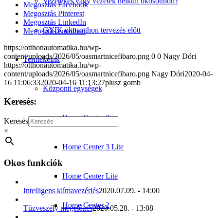
Vezetékes vagy vezeték nélküli okosotthon?
Megosztás Facebook
Megosztás Pinterest
Megosztás LinkedIn
GYIK okosotthon tervezés előtt
Megosztás emailben
https://otthonautomatika.hu/wp-
content/uploads/2026/05/oasmartnicefibaro.png
0
0
Nagy Dóri
Termékeink
https://otthonautomatika.hu/wp-
content/uploads/2026/05/oasmartnicefibaro.png
Nagy Dóri
2020-04-
16 11:06:33
2020-04-16 11:13:27
plusz gomb
Központi egységek
Keresés:
Home Center 3
Keresés
×
Home Center 3 Lite
Okos funkciók
Home Center Lite
Intelligens klímavezérlés
2020.07.09. - 14:00
Home Center 2
Tűzveszély megelőzés
2020.05.28. - 13:08