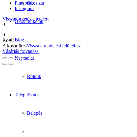
Pinterest
Okos zár
Instagram
Visszagörgetés a tetejére
Okos funkciók
0
0
Blog
Kosár
A kosár üres
Vissza a rendelési felülethez
Vásárlás folytatása
Kapcsolat
Rólunk
Telepítőknek
Belépés