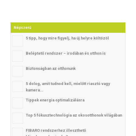
Népszerű
5 tipp, hogy mire figyelj, ha új helyre költözöl
Beléptető rendszer – irodában és otthon is
Biztonságban az otthonunk
5 dolog, amit tudnod kell, mielőtt riasztó vagy
kamera...
Tippek energia optimalizálásra
Top 5 fókusztechnológia az okosotthonok világában
FIBARO rendszerhez illeszthető