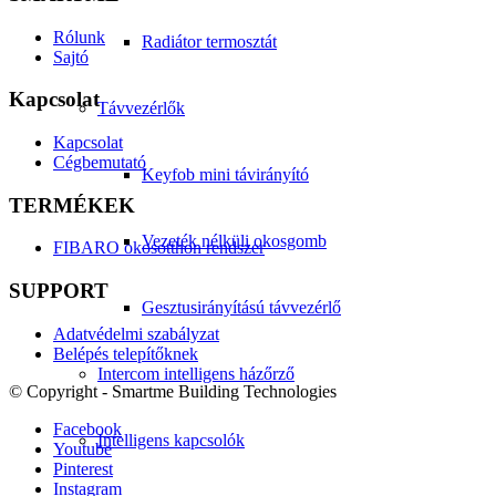
Rólunk
Radiátor termosztát
Sajtó
Kapcsolat
Távvezérlők
Kapcsolat
Cégbemutató
Keyfob mini távirányító
TERMÉKEK
Vezeték nélküli okosgomb
FIBARO okosotthon rendszer
SUPPORT
Gesztusirányítású távvezérlő
Adatvédelmi szabályzat
Belépés telepítőknek
Intercom intelligens házőrző
© Copyright - Smartme Building Technologies
Facebook
Intelligens kapcsolók
Youtube
Pinterest
Instagram