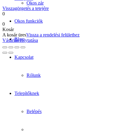
Okos zár
Visszagörgetés a tetejére
0
Okos funkciók
0
Kosár
A kosár üres
Vissza a rendelési felülethez
Blog
Vásárlás folytatása
Kapcsolat
Rólunk
Telepítőknek
Belépés