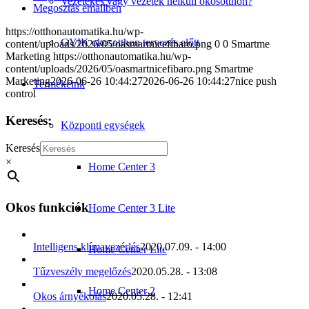
Vezetékes vagy vezeték nélküli okosotthon?
Megosztás emailben
https://otthonautomatika.hu/wp-
GYIK okosotthon tervezés előtt
content/uploads/2026/05/oasmartnicefibaro.png
0
0
Smartme
Marketing
https://otthonautomatika.hu/wp-
content/uploads/2026/05/oasmartnicefibaro.png
Smartme
Marketing
2026-06-26 10:44:27
2026-06-26 10:44:27
nice push
Termékeink
control
Keresés:
Központi egységek
Keresés
×
Home Center 3
Okos funkciók
Home Center 3 Lite
Intelligens klímavezérlés
2020.07.09. - 14:00
Home Center Lite
Tűzveszély megelőzés
2020.05.28. - 13:08
Home Center 2
Okos árnyékolás
2020.05.28. - 12:41