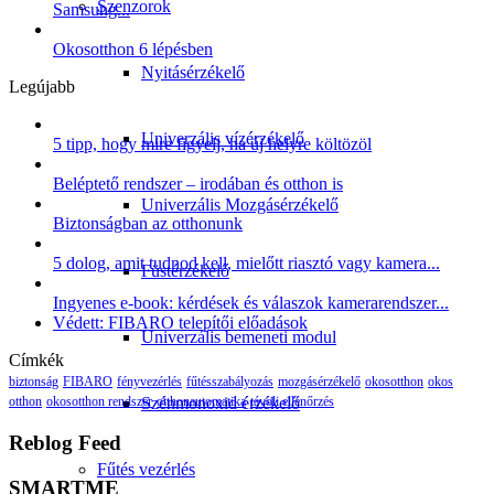
Szenzorok
Samsung...
Okosotthon 6 lépésben
Nyitásérzékelő
Legújabb
Univerzális vízérzékelő
5 tipp, hogy mire figyelj, ha új helyre költözöl
Beléptető rendszer – irodában és otthon is
Univerzális Mozgásérzékelő
Biztonságban az otthonunk
5 dolog, amit tudnod kell, mielőtt riasztó vagy kamera...
Füstérzékelő
Ingyenes e-book: kérdések és válaszok kamerarendszer...
Védett: FIBARO telepítői előadások
Univerzális bemeneti modul
Címkék
biztonság
FIBARO
fényvezérlés
fűtésszabályozás
mozgásérzékelő
okosotthon
okos
Szénmonoxid érzékelő
otthon
okosotthon rendszer
otthonautomatika
távoli ellenőrzés
Reblog Feed
Fűtés vezérlés
SMARTME