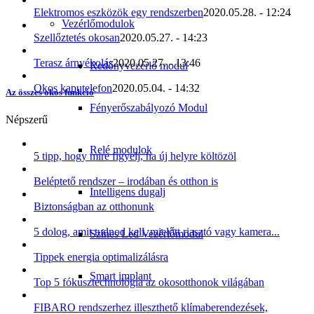
Elektromos eszközök egy rendszerben
2020.05.28. - 12:24
Vezérlőmodulok
Szellőztetés okosan
2020.05.27. - 14:23
Terasz árnyékolás
2020.05.27. - 13:46
Redőnyvezérlő modul
Okos kaputelefon
2020.05.04. - 14:32
Az összes okos funkció
Fényerőszabályozó Modul
Népszerű
Relé modulok
5 tipp, hogy mire figyelj, ha új helyre költözöl
Beléptető rendszer – irodában és otthon is
Intelligens dugalj
Biztonságban az otthonunk
5 dolog, amit tudnod kell, mielőtt riasztó vagy kamera...
Színes Led Vezérlőmodul
Tippek energia optimalizálásra
Smart implant
Top 5 fókusztechnológia az okosotthonok világában
FIBARO rendszerhez illeszthető klímaberendezések,