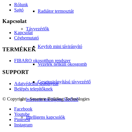
Rólunk
Sajtó
Radiátor termosztát
Kapcsolat
Távvezérlők
Kapcsolat
Cégbemutató
Keyfob mini távirányító
TERMÉKEK
FIBARO okosotthon rendszer
Vezeték nélküli okosgomb
SUPPORT
Gesztusirányítású távvezérlő
Adatvédelmi szabályzat
Belépés telepítőknek
© Copyright - Smartme Building Technologies
Intercom intelligens házőrző
Facebook
Youtube
Intelligens kapcsolók
Pinterest
Instagram