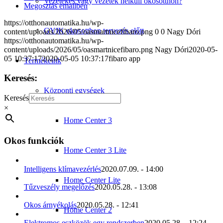
Vezetékes vagy vezeték nélküli okosotthon?
Megosztás emailben
https://otthonautomatika.hu/wp-
GYIK okosotthon tervezés előtt
content/uploads/2026/05/oasmartnicefibaro.png
0
0
Nagy Dóri
https://otthonautomatika.hu/wp-
content/uploads/2026/05/oasmartnicefibaro.png
Nagy Dóri
2020-05-
05 10:37:17
2020-05-05 10:37:17
fibaro app
Termékeink
Keresés:
Központi egységek
Keresés
×
Home Center 3
Okos funkciók
Home Center 3 Lite
Intelligens klímavezérlés
2020.07.09. - 14:00
Home Center Lite
Tűzveszély megelőzés
2020.05.28. - 13:08
Okos árnyékolás
2020.05.28. - 12:41
Home Center 2
Elektromos eszközök egy rendszerben
2020.05.28. - 12:24