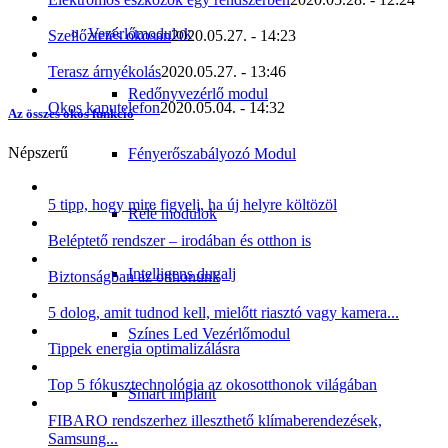
Vezérlőmodulok
Szellőztetés okosan
2020.05.27. - 14:23
Terasz árnyékolás
2020.05.27. - 13:46
Redőnyvezérlő modul
Okos kaputelefon
2020.05.04. - 14:32
Az összes okos funkció
Népszerű
Fényerőszabályozó Modul
5 tipp, hogy mire figyelj, ha új helyre költözöl
Relé modulok
Beléptető rendszer – irodában és otthon is
Intelligens dugalj
Biztonságban az otthonunk
5 dolog, amit tudnod kell, mielőtt riasztó vagy kamera...
Színes Led Vezérlőmodul
Tippek energia optimalizálásra
Top 5 fókusztechnológia az okosotthonok világában
Smart implant
FIBARO rendszerhez illeszthető klímaberendezések,
Samsung...