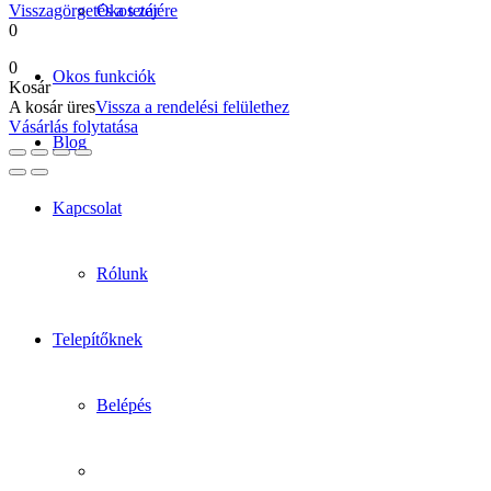
Visszagörgetés a tetejére
Okos zár
0
0
Okos funkciók
Kosár
A kosár üres
Vissza a rendelési felülethez
Vásárlás folytatása
Blog
Kapcsolat
Rólunk
Telepítőknek
Belépés