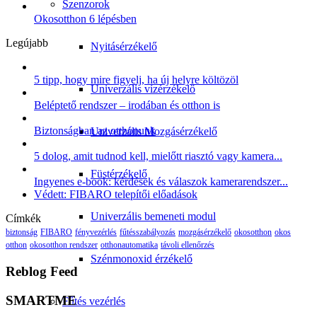
Szenzorok
Okosotthon 6 lépésben
Legújabb
Nyitásérzékelő
5 tipp, hogy mire figyelj, ha új helyre költözöl
Univerzális vízérzékelő
Beléptető rendszer – irodában és otthon is
Biztonságban az otthonunk
Univerzális Mozgásérzékelő
5 dolog, amit tudnod kell, mielőtt riasztó vagy kamera...
Füstérzékelő
Ingyenes e-book: kérdések és válaszok kamerarendszer...
Védett: FIBARO telepítői előadások
Univerzális bemeneti modul
Címkék
biztonság
FIBARO
fényvezérlés
fűtésszabályozás
mozgásérzékelő
okosotthon
okos
otthon
okosotthon rendszer
otthonautomatika
távoli ellenőrzés
Szénmonoxid érzékelő
Reblog Feed
SMARTME
Fűtés vezérlés