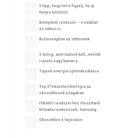
5 tipp, hogy mire figyelj, ha új
helyre költözöl
Beléptető rendszer – irodában
és otthon is
Biztonságban az otthonunk
5 dolog, amit tudnod kell, mielőtt
riasztó vagy kamera...
Tippek energia optimalizálásra
Top 5 fókusztechnológia az
okosotthonok világában
FIBARO rendszerhez illeszthető
klímaberendezések, Samsung...
Okosotthon 6 lépésben