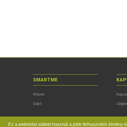
SMARTME
KAP
Rólunk
Kapcs
Sajtó
Cégbe
Ez a weboldal sütiket használ a jobb felhasználói élmény