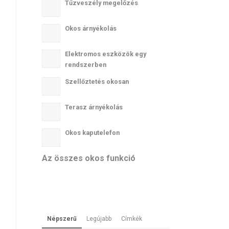
Tűzveszély megelőzés
Okos árnyékolás
Elektromos eszközök egy
rendszerben
Szellőztetés okosan
Terasz árnyékolás
Okos kaputelefon
Az összes okos funkció
Népszerű
Legújabb
Címkék