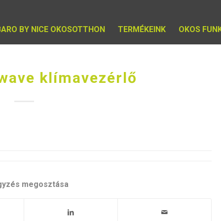
BARO BY NICE OKOSOTTHON
TERMÉKEINK
OKOS FUN
wave klímavezérlő
gyzés megosztása