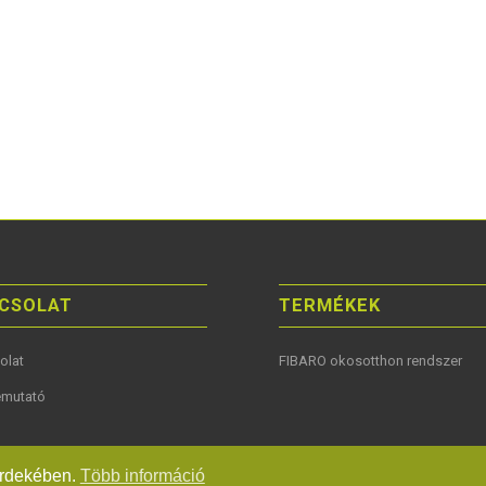
CSOLAT
TERMÉKEK
olat
FIBARO okosotthon rendszer
mutató
 érdekében.
Több információ