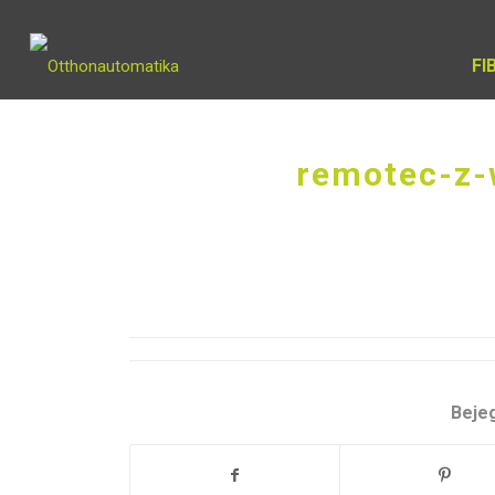
FI
remotec-z-
Beje