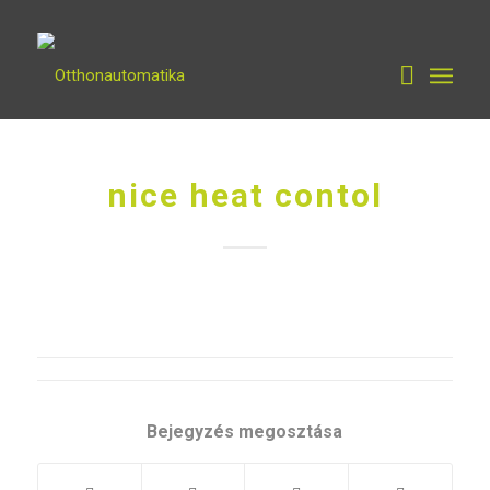
nice heat contol
Bejegyzés megosztása