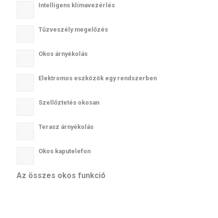
Intelligens klímavezérlés
Tűzveszély megelőzés
Okos árnyékolás
Elektromos eszközök egy rendszerben
Szellőztetés okosan
Terasz árnyékolás
Okos kaputelefon
Az összes okos funkció