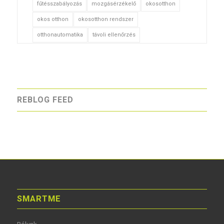
fűtésszabályozás
mozgásérzékelő
okosotthon
okos otthon
okosotthon rendszer
otthonautomatika
távoli ellenőrzés
REBLOG FEED
SMARTME