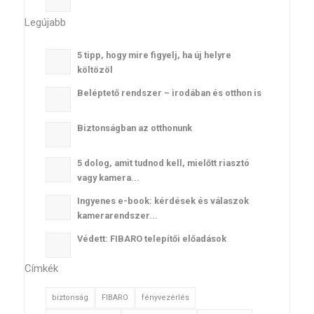
Legújabb
5 tipp, hogy mire figyelj, ha új helyre
költözöl
Beléptető rendszer – irodában és otthon is
Biztonságban az otthonunk
5 dolog, amit tudnod kell, mielőtt riasztó
vagy kamera...
Ingyenes e-book: kérdések és válaszok
kamerarendszer...
Védett: FIBARO telepítői előadások
Címkék
biztonság
FIBARO
fényvezérlés