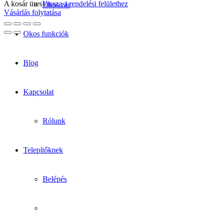
A kosár üres
Vissza a rendelési felülethez
Okos zár
Vásárlás folytatása
Okos funkciók
Blog
Kapcsolat
Rólunk
Telepítőknek
Belépés