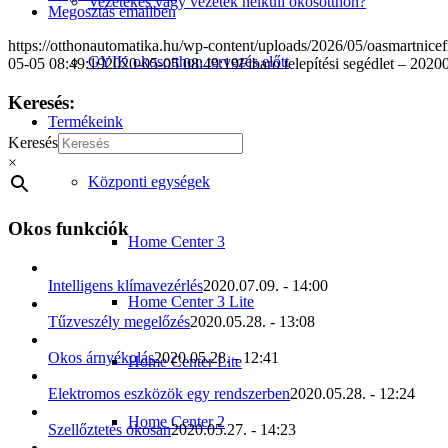
Vezetékes vagy vezeték nélküli okosotthon?
Megosztás emailben
https://otthonautomatika.hu/wp-content/uploads/2026/05/oasmartnicef
GYIK okosotthon tervezés előtt
05-05 08:49:19
2020-05-05 08:49:19
Fibaro telepítési segédlet – 202
Keresés:
Termékeink
Keresés
×
Központi egységek
Okos funkciók
Home Center 3
Intelligens klímavezérlés
2020.07.09. - 14:00
Home Center 3 Lite
Tűzveszély megelőzés
2020.05.28. - 13:08
Okos árnyékolás
2020.05.28. - 12:41
Home Center Lite
Elektromos eszközök egy rendszerben
2020.05.28. - 12:24
Home Center 2
Szellőztetés okosan
2020.05.27. - 14:23