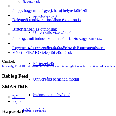
Szenzorok
5 tipp, hogy mire figyelj, ha új helyre költözöl
Nyitásérzékelő
Beléptető rendszer – irodában és otthon is
Biztonságban az otthonunk
Univerzális vízérzékelő
5 dolog, amit tudnod kell, mielőtt riasztó vagy kamera...
Ingyenes e-book: kérdések és válaszok kamerarendszer...
Univerzális Mozgásérzékelő
Védett: FIBARO telepítői előadások
Címkék
Füstérzékelő
biztonság
FIBARO
fényvezérlés
fűtésszabályozás
mozgásérzékelő
okosotthon
okos otthon
Reblog Feed
Univerzális bemeneti modul
SMARTME
Szénmonoxid érzékelő
Rólunk
Sajtó
Fűtés vezérlés
Kapcsolat