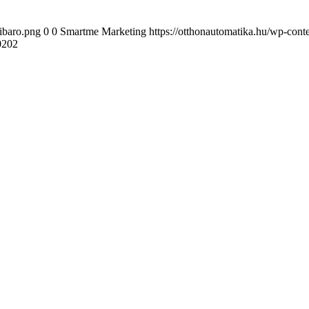
ibaro.png
0
0
Smartme Marketing
https://otthonautomatika.hu/wp-cont
00202