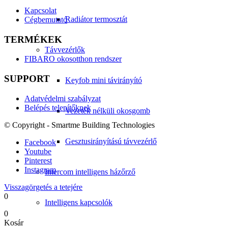
Kapcsolat
Radiátor termosztát
Cégbemutató
TERMÉKEK
Távvezérlők
FIBARO okosotthon rendszer
SUPPORT
Keyfob mini távirányító
Adatvédelmi szabályzat
Belépés telepítőknek
Vezeték nélküli okosgomb
© Copyright - Smartme Building Technologies
Gesztusirányítású távvezérlő
Facebook
Youtube
Pinterest
Instagram
Intercom intelligens házőrző
Visszagörgetés a tetejére
0
Intelligens kapcsolók
0
Kosár