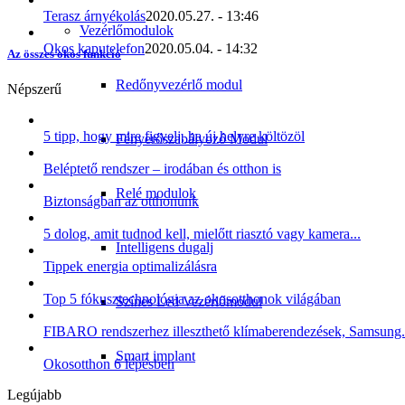
Terasz árnyékolás
2020.05.27. - 13:46
Vezérlőmodulok
Okos kaputelefon
2020.05.04. - 14:32
Az összes okos funkció
Redőnyvezérlő modul
Népszerű
5 tipp, hogy mire figyelj, ha új helyre költözöl
Fényerőszabályozó Modul
Beléptető rendszer – irodában és otthon is
Relé modulok
Biztonságban az otthonunk
5 dolog, amit tudnod kell, mielőtt riasztó vagy kamera...
Intelligens dugalj
Tippek energia optimalizálásra
Top 5 fókusztechnológia az okosotthonok világában
Színes Led Vezérlőmodul
FIBARO rendszerhez illeszthető klímaberendezések, Samsung.
Smart implant
Okosotthon 6 lépésben
Legújabb