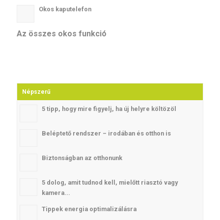
Okos kaputelefon
Az összes okos funkció
Népszerű
5 tipp, hogy mire figyelj, ha új helyre költözöl
Beléptető rendszer – irodában és otthon is
Biztonságban az otthonunk
5 dolog, amit tudnod kell, mielőtt riasztó vagy
kamera...
Tippek energia optimalizálásra