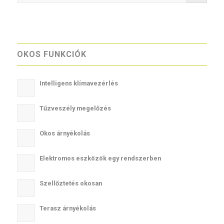
OKOS FUNKCIÓK
Intelligens klímavezérlés
Tűzveszély megelőzés
Okos árnyékolás
Elektromos eszközök egy rendszerben
Szellőztetés okosan
Terasz árnyékolás