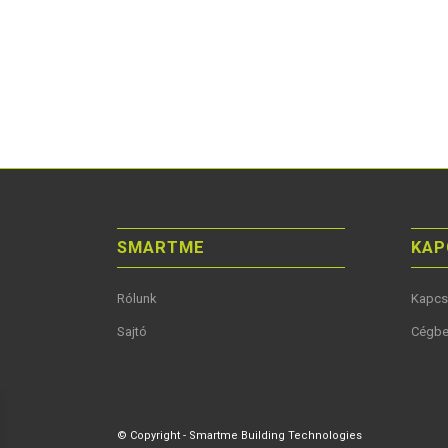
SMARTME
KAP
Rólunk
Kapcs
Sajtó
Cégbe
© Copyright - Smartme Building Technologies