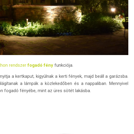
thon rendszer
fogadó fény
funkciója.
yitja a kertkaput, kigyúlnak a kerti fények, majd beáll a garázsba.
ilágítanak a lámpák a közlekedőben és a nappaliban. Mennyivel
n fogadó fényébe, mint az üres sötét lakásba.