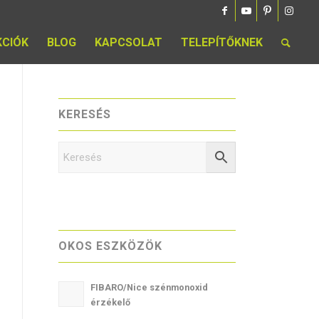
KCIÓK
BLOG
KAPCSOLAT
TELEPÍTŐKNEK
KERESÉS
OKOS ESZKÖZÖK
FIBARO/Nice szénmonoxid
érzékelő