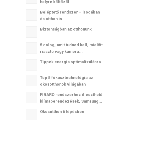
helyre költözöl
Beléptető rendszer – irodában
és otthon is
Biztonságban az otthonunk
5 dolog, amit tudnod kell, mielőtt
riasztó vagy kamera...
Tippek energia optimalizálásra
Top 5 fókusztechnológia az
okosotthonok világában
FIBARO rendszerhez illeszthető
klímaberendezések, Samsung...
Okosotthon 6 lépésben