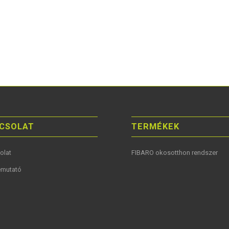
CSOLAT
TERMÉKEK
olat
FIBARO okosotthon rendszer
mutató