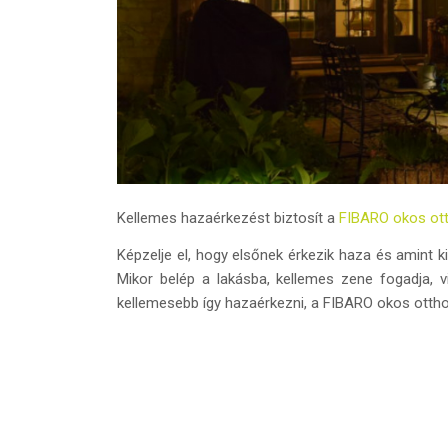
Kellemes hazaérkezést biztosít a
FIBARO okos ot
Képzelje el, hogy elsőnek érkezik haza és amint kin
Mikor belép a lakásba, kellemes zene fogadja, v
kellemesebb így hazaérkezni, a FIBARO okos ottho