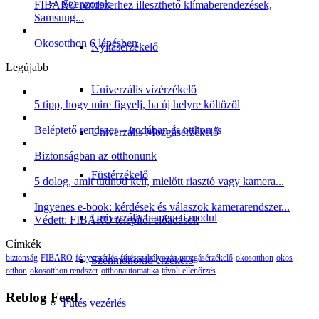
Szenzorok
FIBARO rendszerhez illeszthető klímaberendezések,
Samsung...
Okosotthon 6 lépésben
Nyitásérzékelő
Legújabb
Univerzális vízérzékelő
5 tipp, hogy mire figyelj, ha új helyre költözöl
Beléptető rendszer – irodában és otthon is
Univerzális Mozgásérzékelő
Biztonságban az otthonunk
Füstérzékelő
5 dolog, amit tudnod kell, mielőtt riasztó vagy kamera...
Ingyenes e-book: kérdések és válaszok kamerarendszer...
Univerzális bemeneti modul
Védett: FIBARO telepítői előadások
Címkék
biztonság
FIBARO
fényvezérlés
fűtésszabályozás
mozgásérzékelő
okosotthon
okos
Szénmonoxid érzékelő
otthon
okosotthon rendszer
otthonautomatika
távoli ellenőrzés
Reblog Feed
Fűtés vezérlés