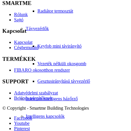
SMARTME
Radiátor termosztát
Rólunk
Sajtó
Távvezérlők
Kapcsolat
Kapcsolat
Keyfob mini távirányító
Cégbemutató
TERMÉKEK
Vezeték nélküli okosgomb
FIBARO okosotthon rendszer
SUPPORT
Gesztusirányítású távvezérlő
Adatvédelmi szabályzat
Belépés telepítőknek
Intercom intelligens házőrző
© Copyright - Smartme Building Technologies
Intelligens kapcsolók
Facebook
Youtube
Pinterest