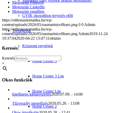
Vezetékes vagy vezeték nélküli okosotthon?
Megosztás Pinterest
Megosztás LinkedIn
Megosztás emailben
GYIK okosotthon tervezés előtt
https://otthonautomatika.hu/wp-
content/uploads/2026/05/oasmartnicefibaro.png
0
0
Admin
https://otthonautomatika.hu/wp-
Termékeink
content/uploads/2026/05/oasmartnicefibaro.png
Admin
2019-11-24
10:37:04
2020-04-22 13:47:11
oktatas
Központi egységek
Keresés:
Keresés
Home Center 3
×
Home Center 3 Lite
Okos funkciók
Home Center Lite
Intelligens klímavezérlés
2020.07.09. - 14:00
Tűzveszély megelőzés
2020.05.28. - 13:08
Home Center 2
Okos árnyékolás
2020.05.28. - 12:41