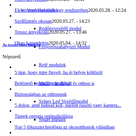
Vezérlőmodulok
Elektromos eszközök egy rendszerben
2020.05.28. - 12:24
Szellőztetés okosan
2020.05.27. - 14:23
Redőnyvezérlő modul
Terasz árnyékolás
2020.05.27. - 13:46
Okos kaputelefon
2020.05.04. - 14:32
Az összes okos funkció
Fényerőszabályozó Modul
Népszerű
Relé modulok
5 tipp, hogy mire figyelj, ha új helyre költözöl
Intelligens dugalj
Beléptető rendszer – irodában és otthon is
Biztonságban az otthonunk
Színes Led Vezérlőmodul
5 dolog, amit tudnod kell, mielőtt riasztó vagy kamera...
Tippek energia optimalizálásra
Smart implant
Top 5 fókusztechnológia az okosotthonok világában