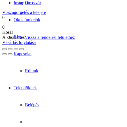
Instagram
Okos zár
Visszagörgetés a tetejére
0
Okos funkciók
0
Kosár
Blog
A kosár üres
Vissza a rendelési felülethez
Vásárlás folytatása
Kapcsolat
Rólunk
Telepítőknek
Belépés