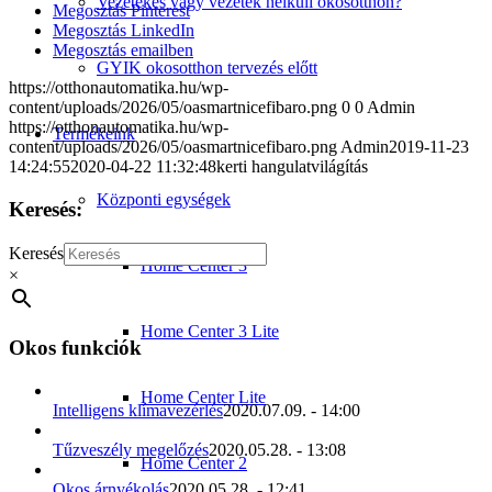
Vezetékes vagy vezeték nélküli okosotthon?
Megosztás Pinterest
Megosztás LinkedIn
Megosztás emailben
GYIK okosotthon tervezés előtt
https://otthonautomatika.hu/wp-
content/uploads/2026/05/oasmartnicefibaro.png
0
0
Admin
https://otthonautomatika.hu/wp-
Termékeink
content/uploads/2026/05/oasmartnicefibaro.png
Admin
2019-11-23
14:24:55
2020-04-22 11:32:48
kerti hangulatvilágítás
Központi egységek
Keresés:
Keresés
Home Center 3
×
Home Center 3 Lite
Okos funkciók
Home Center Lite
Intelligens klímavezérlés
2020.07.09. - 14:00
Tűzveszély megelőzés
2020.05.28. - 13:08
Home Center 2
Okos árnyékolás
2020.05.28. - 12:41