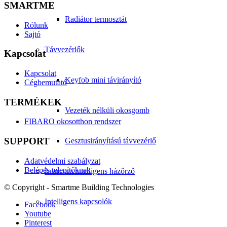
SMARTME
Radiátor termosztát
Rólunk
Sajtó
Távvezérlők
Kapcsolat
Kapcsolat
Keyfob mini távirányító
Cégbemutató
TERMÉKEK
Vezeték nélküli okosgomb
FIBARO okosotthon rendszer
SUPPORT
Gesztusirányítású távvezérlő
Adatvédelmi szabályzat
Belépés telepítőknek
Intercom intelligens házőrző
© Copyright - Smartme Building Technologies
Intelligens kapcsolók
Facebook
Youtube
Pinterest