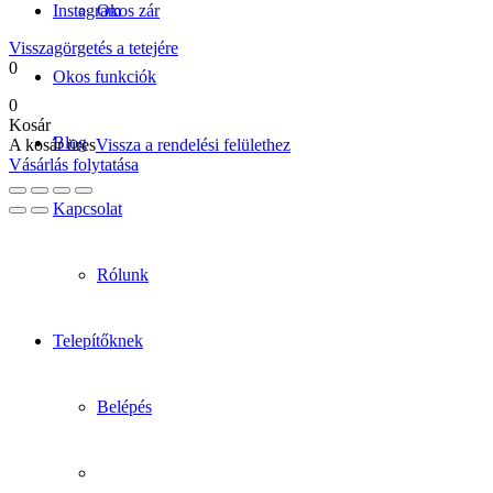
Instagram
Okos zár
Visszagörgetés a tetejére
0
Okos funkciók
0
Kosár
Blog
A kosár üres
Vissza a rendelési felülethez
Vásárlás folytatása
Kapcsolat
Rólunk
Telepítőknek
Belépés