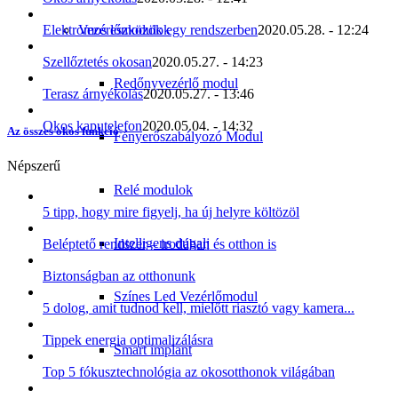
Vezérlőmodulok
Elektromos eszközök egy rendszerben
2020.05.28. - 12:24
Szellőztetés okosan
2020.05.27. - 14:23
Redőnyvezérlő modul
Terasz árnyékolás
2020.05.27. - 13:46
Okos kaputelefon
2020.05.04. - 14:32
Az összes okos funkció
Fényerőszabályozó Modul
Népszerű
Relé modulok
5 tipp, hogy mire figyelj, ha új helyre költözöl
Intelligens dugalj
Beléptető rendszer – irodában és otthon is
Biztonságban az otthonunk
Színes Led Vezérlőmodul
5 dolog, amit tudnod kell, mielőtt riasztó vagy kamera...
Tippek energia optimalizálásra
Smart implant
Top 5 fókusztechnológia az okosotthonok világában