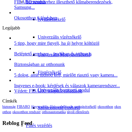
Szenzorok
FIBARO rendszerhez illeszthető klímaberendezések,
Samsung...
Okosotthon 6 lépésben
Nyitásérzékelő
Legújabb
Univerzális vízérzékelő
5 tipp, hogy mire figyelj, ha új helyre költözöl
Beléptető rendszer – irodában és otthon is
Univerzális Mozgásérzékelő
Biztonságban az otthonunk
Füstérzékelő
5 dolog, amit tudnod kell, mielőtt riasztó vagy kamera...
Ingyenes e-book: kérdések és válaszok kamerarendszer...
Univerzális bemeneti modul
Védett: FIBARO telepítői előadások
Címkék
biztonság
FIBARO
fényvezérlés
fűtésszabályozás
mozgásérzékelő
okosotthon
okos
Szénmonoxid érzékelő
otthon
okosotthon rendszer
otthonautomatika
távoli ellenőrzés
Reblog Feed
Fűtés vezérlés