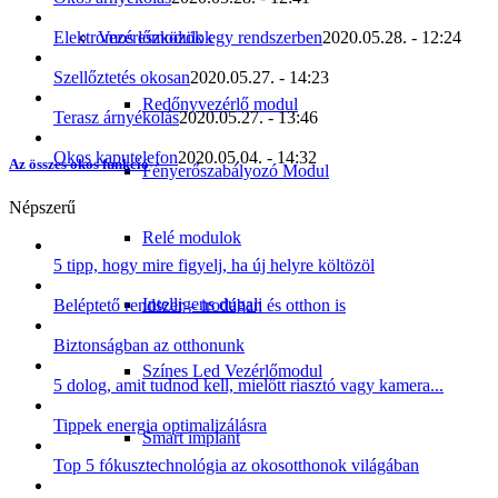
Vezérlőmodulok
Elektromos eszközök egy rendszerben
2020.05.28. - 12:24
Szellőztetés okosan
2020.05.27. - 14:23
Redőnyvezérlő modul
Terasz árnyékolás
2020.05.27. - 13:46
Okos kaputelefon
2020.05.04. - 14:32
Az összes okos funkció
Fényerőszabályozó Modul
Népszerű
Relé modulok
5 tipp, hogy mire figyelj, ha új helyre költözöl
Intelligens dugalj
Beléptető rendszer – irodában és otthon is
Biztonságban az otthonunk
Színes Led Vezérlőmodul
5 dolog, amit tudnod kell, mielőtt riasztó vagy kamera...
Tippek energia optimalizálásra
Smart implant
Top 5 fókusztechnológia az okosotthonok világában