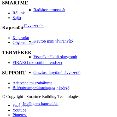
SMARTME
Radiátor termosztát
Rólunk
Sajtó
Távvezérlők
Kapcsolat
Kapcsolat
Keyfob mini távirányító
Cégbemutató
TERMÉKEK
Vezeték nélküli okosgomb
FIBARO okosotthon rendszer
SUPPORT
Gesztusirányítású távvezérlő
Adatvédelmi szabályzat
Belépés telepítőknek
Intercom intelligens házőrző
© Copyright - Smartme Building Technologies
Intelligens kapcsolók
Facebook
Youtube
Pinterest