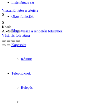
Instagram
Okos zár
Visszagörgetés a tetejére
0
Okos funkciók
0
Kosár
Blog
A kosár üres
Vissza a rendelési felülethez
Vásárlás folytatása
Kapcsolat
Rólunk
Telepítőknek
Belépés