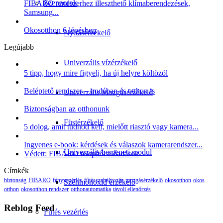
Szenzorok
FIBARO rendszerhez illeszthető klímaberendezések,
Samsung...
Okosotthon 6 lépésben
Nyitásérzékelő
Legújabb
Univerzális vízérzékelő
5 tipp, hogy mire figyelj, ha új helyre költözöl
Beléptető rendszer – irodában és otthon is
Univerzális Mozgásérzékelő
Biztonságban az otthonunk
Füstérzékelő
5 dolog, amit tudnod kell, mielőtt riasztó vagy kamera...
Ingyenes e-book: kérdések és válaszok kamerarendszer...
Univerzális bemeneti modul
Védett: FIBARO telepítői előadások
Címkék
biztonság
FIBARO
fényvezérlés
fűtésszabályozás
mozgásérzékelő
okosotthon
okos
Szénmonoxid érzékelő
otthon
okosotthon rendszer
otthonautomatika
távoli ellenőrzés
Reblog Feed
Fűtés vezérlés