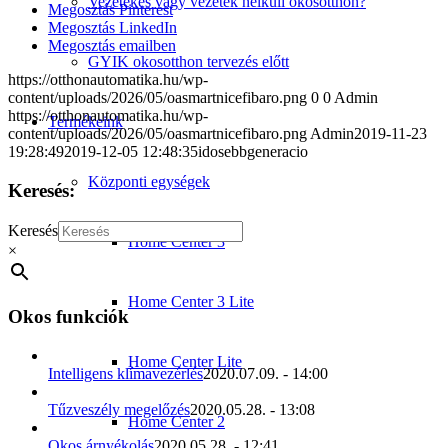
Vezetékes vagy vezeték nélküli okosotthon?
Megosztás Pinterest
Megosztás LinkedIn
Megosztás emailben
GYIK okosotthon tervezés előtt
https://otthonautomatika.hu/wp-
content/uploads/2026/05/oasmartnicefibaro.png
0
0
Admin
https://otthonautomatika.hu/wp-
Termékeink
content/uploads/2026/05/oasmartnicefibaro.png
Admin
2019-11-23
19:28:49
2019-12-05 12:48:35
idosebbgeneracio
Központi egységek
Keresés:
Keresés
Home Center 3
×
Home Center 3 Lite
Okos funkciók
Home Center Lite
Intelligens klímavezérlés
2020.07.09. - 14:00
Tűzveszély megelőzés
2020.05.28. - 13:08
Home Center 2
Okos árnyékolás
2020.05.28. - 12:41