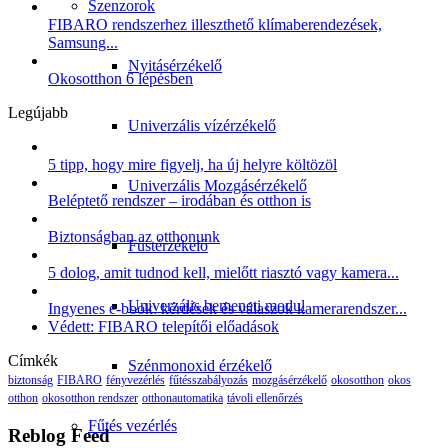
Szenzorok
FIBARO rendszerhez illeszthető klímaberendezések,
Samsung...
Nyitásérzékelő
Okosotthon 6 lépésben
Legújabb
Univerzális vízérzékelő
5 tipp, hogy mire figyelj, ha új helyre költözöl
Univerzális Mozgásérzékelő
Beléptető rendszer – irodában és otthon is
Biztonságban az otthonunk
Füstérzékelő
5 dolog, amit tudnod kell, mielőtt riasztó vagy kamera...
Univerzális bemeneti modul
Ingyenes e-book: kérdések és válaszok kamerarendszer...
Védett: FIBARO telepítői előadások
Címkék
Szénmonoxid érzékelő
biztonság
FIBARO
fényvezérlés
fűtésszabályozás
mozgásérzékelő
okosotthon
okos
otthon
okosotthon rendszer
otthonautomatika
távoli ellenőrzés
Fűtés vezérlés
Reblog Feed