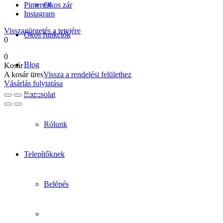
Pinterest
Okos zár
Instagram
Visszagörgetés a tetejére
Okos funkciók
0
0
Blog
Kosár
A kosár üres
Vissza a rendelési felülethez
Vásárlás folytatása
Kapcsolat
Rólunk
Telepítőknek
Belépés