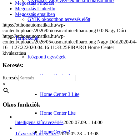
Vezetékes vagy vezeték nélküli okosotthon?
Megosztás Pinterest
Megosztás LinkedIn
Megosztás emailben
GYIK okosotthon tervezés előtt
https://otthonautomatika.hu/wp-
content/uploads/2026/05/oasmartnicefibaro.png
0
0
Nagy Dóri
https://otthonautomatika.hu/wp-
Termékeink
content/uploads/2026/05/oasmartnicefibaro.png
Nagy Dóri
2020-04-
16 11:27:22
2020-04-16 11:33:25
FIBARO Home Center
kiválasztása
Központi egységek
Keresés:
Home Center 3
Keresés
×
Home Center 3 Lite
Okos funkciók
Home Center Lite
Intelligens klímavezérlés
2020.07.09. - 14:00
Home Center 2
Tűzveszély megelőzés
2020.05.28. - 13:08