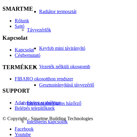
SMARTME
Radiátor termosztát
Rólunk
Sajtó
Távvezérlők
Kapcsolat
Keyfob mini távirányító
Kapcsolat
Cégbemutató
TERMÉKEK
Vezeték nélküli okosgomb
FIBARO okosotthon rendszer
Gesztusirányítású távvezérlő
SUPPORT
Adatvédelmi szabályzat
Intercom intelligens házőrző
Belépés telepítőknek
© Copyright - Smartme Building Technologies
Intelligens kapcsolók
Facebook
Youtube