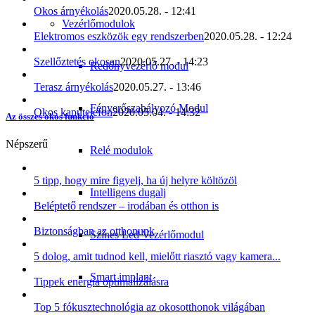
Okos árnyékolás
2020.05.28. - 12:41
Vezérlőmodulok
Elektromos eszközök egy rendszerben
2020.05.28. - 12:24
Szellőztetés okosan
2020.05.27. - 14:23
Redőnyvezérlő modul
Terasz árnyékolás
2020.05.27. - 13:46
Fényerőszabályozó Modul
Okos kaputelefon
2020.05.04. - 14:32
Az összes okos funkció
Népszerű
Relé modulok
5 tipp, hogy mire figyelj, ha új helyre költözöl
Intelligens dugalj
Beléptető rendszer – irodában és otthon is
Biztonságban az otthonunk
Színes Led Vezérlőmodul
5 dolog, amit tudnod kell, mielőtt riasztó vagy kamera...
Smart implant
Tippek energia optimalizálásra
Top 5 fókusztechnológia az okosotthonok világában