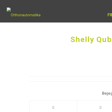
F
Shelly Qub
Beje