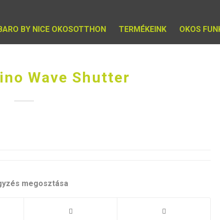
IBARO BY NICE OKOSOTTHON
TERMÉKEINK
OKOS FUN
ino Wave Shutter
gyzés megosztása