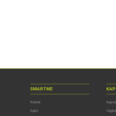
SMARTME
KAP
Rólunk
Kapcs
Sajtó
Cégbe