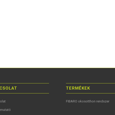
CSOLAT
TERMÉKEK
olat
FIBARO okosotthon rendszer
mutató