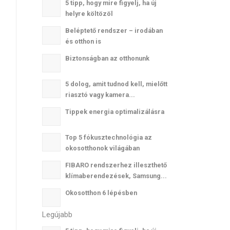
5 tipp, hogy mire figyelj, ha új
helyre költözöl
Beléptető rendszer – irodában
és otthon is
Biztonságban az otthonunk
5 dolog, amit tudnod kell, mielőtt
riasztó vagy kamera...
Tippek energia optimalizálásra
Top 5 fókusztechnológia az
okosotthonok világában
FIBARO rendszerhez illeszthető
klímaberendezések, Samsung...
Okosotthon 6 lépésben
Legújabb