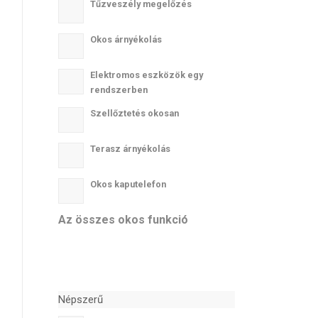
Tűzveszély megelőzés
Okos árnyékolás
Elektromos eszközök egy
rendszerben
Szellőztetés okosan
Terasz árnyékolás
Okos kaputelefon
Az összes okos funkció
Népszerű