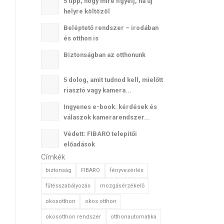
5 tipp, hogy mire figyelj, ha új
helyre költözöl
Beléptető rendszer – irodában
és otthon is
Biztonságban az otthonunk
5 dolog, amit tudnod kell, mielőtt
riasztó vagy kamera...
Ingyenes e-book: kérdések és
válaszok kamerarendszer...
Védett: FIBARO telepítői
előadások
Címkék
biztonság
FIBARO
fényvezérlés
fűtésszabályozás
mozgásérzékelő
okosotthon
okos otthon
okosotthon rendszer
otthonautomatika