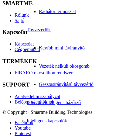
SMARTME
Radiátor termosztát
Rólunk
Sajtó
Távvezérlők
Kapcsolat
Kapcsolat
Keyfob mini távirányító
Cégbemutató
TERMÉKEK
Vezeték nélküli okosgomb
FIBARO okosotthon rendszer
SUPPORT
Gesztusirányítású távvezérlő
Adatvédelmi szabályzat
Belépés telepítőknek
Intercom intelligens házőrző
© Copyright - Smartme Building Technologies
Intelligens kapcsolók
Facebook
Youtube
Pinterest