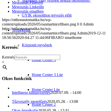
Vezetékes vagy vezeték nélküli okosotthon?
Megosztás Pinterest
Megosztás LinkedIn
Megosztás emailben
GYIK okosotthon tervezés előtt
https://otthonautomatika.hu/wp-
content/uploads/2026/05/oasmartnicefibaro.png
0
0
Admin
https://otthonautomatika.hu/wp-
Termékeink
content/uploads/2026/05/oasmartnicefibaro.png
Admin
2019-12-11
18:56:56
2020-04-27 11:44:06
FIBARO smarthome
Központi egységek
Keresés:
Keresés
Home Center 3
×
Home Center 3 Lite
Okos funkciók
Home Center Lite
Intelligens klímavezérlés
2020.07.09. - 14:00
Tűzveszély megelőzés
2020.05.28. - 13:08
Home Center 2
Okos árnyékolás
2020.05.28. - 12:41