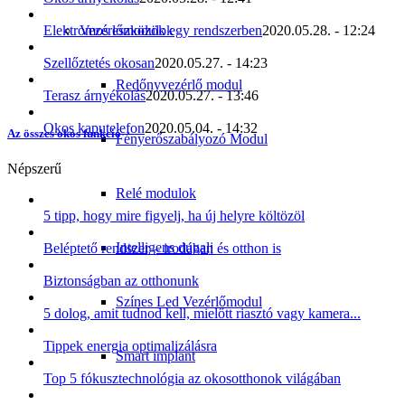
Vezérlőmodulok
Elektromos eszközök egy rendszerben
2020.05.28. - 12:24
Szellőztetés okosan
2020.05.27. - 14:23
Redőnyvezérlő modul
Terasz árnyékolás
2020.05.27. - 13:46
Okos kaputelefon
2020.05.04. - 14:32
Az összes okos funkció
Fényerőszabályozó Modul
Népszerű
Relé modulok
5 tipp, hogy mire figyelj, ha új helyre költözöl
Intelligens dugalj
Beléptető rendszer – irodában és otthon is
Biztonságban az otthonunk
Színes Led Vezérlőmodul
5 dolog, amit tudnod kell, mielőtt riasztó vagy kamera...
Tippek energia optimalizálásra
Smart implant
Top 5 fókusztechnológia az okosotthonok világában