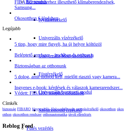
Szenzorok
FIBARO rendszerhez illeszthető klímaberendezések,
Samsung...
Okosotthon 6 lépésben
Nyitásérzékelő
Legújabb
Univerzális vízérzékelő
5 tipp, hogy mire figyelj, ha új helyre költözöl
Beléptető rendszer – irodában és otthon is
Univerzális Mozgásérzékelő
Biztonságban az otthonunk
Füstérzékelő
5 dolog, amit tudnod kell, mielőtt riasztó vagy kamera...
Ingyenes e-book: kérdések és válaszok kamerarendszer...
Univerzális bemeneti modul
Védett: FIBARO telepítői előadások
Címkék
biztonság
FIBARO
fényvezérlés
fűtésszabályozás
mozgásérzékelő
okosotthon
okos
Szénmonoxid érzékelő
otthon
okosotthon rendszer
otthonautomatika
távoli ellenőrzés
Reblog Feed
Fűtés vezérlés