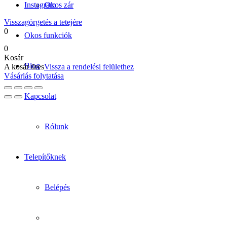
Instagram
Okos zár
Visszagörgetés a tetejére
0
Okos funkciók
0
Kosár
Blog
A kosár üres
Vissza a rendelési felülethez
Vásárlás folytatása
Kapcsolat
Rólunk
Telepítőknek
Belépés