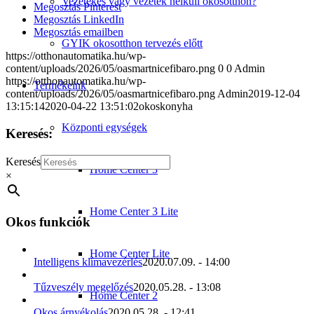
Vezetékes vagy vezeték nélküli okosotthon?
Megosztás Pinterest
Megosztás LinkedIn
Megosztás emailben
GYIK okosotthon tervezés előtt
https://otthonautomatika.hu/wp-
content/uploads/2026/05/oasmartnicefibaro.png
0
0
Admin
https://otthonautomatika.hu/wp-
Termékeink
content/uploads/2026/05/oasmartnicefibaro.png
Admin
2019-12-04
13:15:14
2020-04-22 13:51:02
okoskonyha
Központi egységek
Keresés:
Keresés
Home Center 3
×
Home Center 3 Lite
Okos funkciók
Home Center Lite
Intelligens klímavezérlés
2020.07.09. - 14:00
Tűzveszély megelőzés
2020.05.28. - 13:08
Home Center 2
Okos árnyékolás
2020.05.28. - 12:41