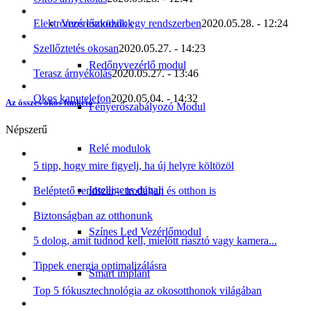
Vezérlőmodulok
Elektromos eszközök egy rendszerben
2020.05.28. - 12:24
Szellőztetés okosan
2020.05.27. - 14:23
Redőnyvezérlő modul
Terasz árnyékolás
2020.05.27. - 13:46
Okos kaputelefon
2020.05.04. - 14:32
Az összes okos funkció
Fényerőszabályozó Modul
Népszerű
Relé modulok
5 tipp, hogy mire figyelj, ha új helyre költözöl
Intelligens dugalj
Beléptető rendszer – irodában és otthon is
Biztonságban az otthonunk
Színes Led Vezérlőmodul
5 dolog, amit tudnod kell, mielőtt riasztó vagy kamera...
Tippek energia optimalizálásra
Smart implant
Top 5 fókusztechnológia az okosotthonok világában