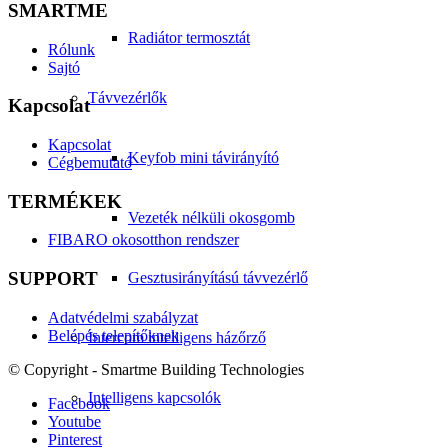
SMARTME
Radiátor termosztát
Rólunk
Sajtó
Távvezérlők
Kapcsolat
Kapcsolat
Keyfob mini távirányító
Cégbemutató
TERMÉKEK
Vezeték nélküli okosgomb
FIBARO okosotthon rendszer
SUPPORT
Gesztusirányítású távvezérlő
Adatvédelmi szabályzat
Belépés telepítőknek
Intercom intelligens házőrző
© Copyright - Smartme Building Technologies
Intelligens kapcsolók
Facebook
Youtube
Pinterest