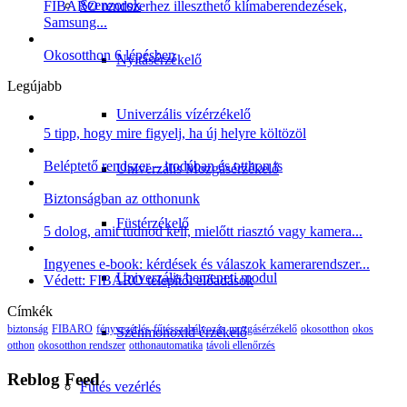
Szenzorok
FIBARO rendszerhez illeszthető klímaberendezések,
Samsung...
Okosotthon 6 lépésben
Nyitásérzékelő
Legújabb
Univerzális vízérzékelő
5 tipp, hogy mire figyelj, ha új helyre költözöl
Beléptető rendszer – irodában és otthon is
Univerzális Mozgásérzékelő
Biztonságban az otthonunk
Füstérzékelő
5 dolog, amit tudnod kell, mielőtt riasztó vagy kamera...
Ingyenes e-book: kérdések és válaszok kamerarendszer...
Univerzális bemeneti modul
Védett: FIBARO telepítői előadások
Címkék
biztonság
FIBARO
fényvezérlés
fűtésszabályozás
mozgásérzékelő
okosotthon
okos
Szénmonoxid érzékelő
otthon
okosotthon rendszer
otthonautomatika
távoli ellenőrzés
Reblog Feed
Fűtés vezérlés