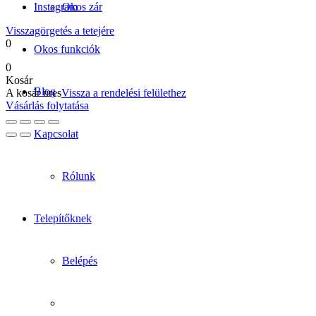
Instagram
Okos zár
Visszagörgetés a tetejére
0
Okos funkciók
0
Kosár
Blog
A kosár üres
Vissza a rendelési felülethez
Vásárlás folytatása
Kapcsolat
Rólunk
Telepítőknek
Belépés