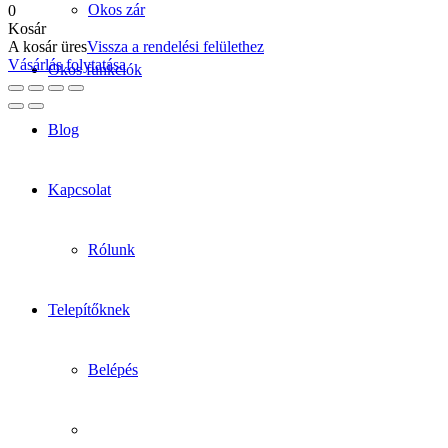
Okos zár
0
Kosár
A kosár üres
Vissza a rendelési felülethez
Vásárlás folytatása
Okos funkciók
Blog
Kapcsolat
Rólunk
Telepítőknek
Belépés