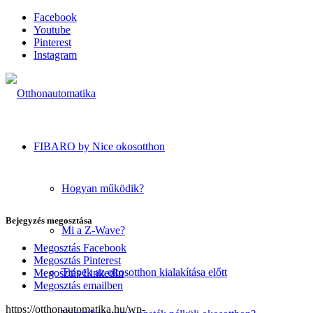
Facebook
Youtube
Pinterest
Instagram
FIBARO by Nice okosotthon
Hogyan működik?
Bejegyzés megosztása
Mi a Z-Wave?
Megosztás Facebook
Megosztás Pinterest
Tippek az okosotthon kialakítása előtt
Megosztás LinkedIn
Megosztás emailben
https://otthonautomatika.hu/wp-