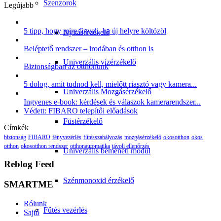
Szenzorok
Legújabb
5 tipp, hogy mire figyelj, ha új helyre költözöl
Nyitásérzékelő
Beléptető rendszer – irodában és otthon is
Univerzális vízérzékelő
Biztonságban az otthonunk
5 dolog, amit tudnod kell, mielőtt riasztó vagy kamera...
Univerzális Mozgásérzékelő
Ingyenes e-book: kérdések és válaszok kamerarendszer...
Védett: FIBARO telepítői előadások
Füstérzékelő
Címkék
biztonság
FIBARO
fényvezérlés
fűtésszabályozás
mozgásérzékelő
okosotthon
okos
otthon
okosotthon rendszer
otthonautomatika
távoli ellenőrzés
Univerzális bemeneti modul
Reblog Feed
Szénmonoxid érzékelő
SMARTME
Rólunk
Fűtés vezérlés
Sajtó