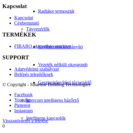
Kapcsolat
Radiátor termosztát
Kapcsolat
Cégbemutató
Távvezérlők
TERMÉKEK
FIBARO okosotthon rendszer
Keyfob mini távirányító
SUPPORT
Vezeték nélküli okosgomb
Adatvédelmi szabályzat
Belépés telepítőknek
Gesztusirányítású távvezérlő
© Copyright - Smartme Building Technologies
Facebook
Youtube
Intercom intelligens házőrző
Pinterest
Instagram
Intelligens kapcsolók
Visszagörgetés a tetejére
0