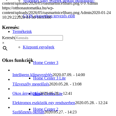
Vezetékes vagy vezeték nélküli okosotthon?
content/uploads/2026/05/oasmartnicefibaro.png
0
0
Admin
https://otthonautomatika.hu/wp-
content/uploads/2026/05/oasmartnicefibaro.png
Admin
2020-01-24
GYIK okosotthon tervezés előtt
10:29:22
2020-01-30 16:13:00
Keresés:
Termékeink
Keresés
×
Központi egységek
Okos funkciók
Home Center 3
Intelligens klímavezérlés
2020.07.09. - 14:00
Home Center 3 Lite
Tűzveszély megelőzés
2020.05.28. - 13:08
Okos árnyékolás
2020.05.28. - 12:41
Home Center Lite
Elektromos eszközök egy rendszerben
2020.05.28. - 12:24
Home Center 2
Szellőztetés okosan
2020.05.27. - 14:23