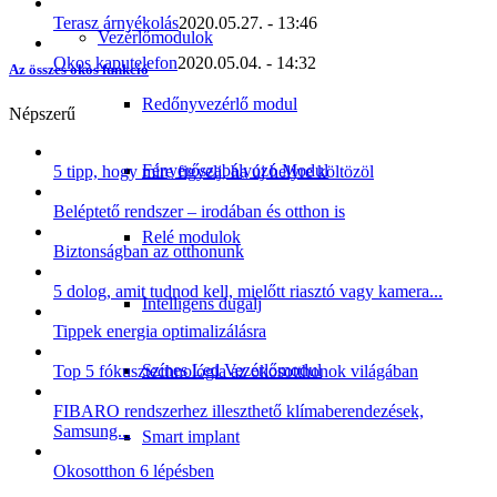
Terasz árnyékolás
2020.05.27. - 13:46
Vezérlőmodulok
Okos kaputelefon
2020.05.04. - 14:32
Az összes okos funkció
Redőnyvezérlő modul
Népszerű
Fényerőszabályozó Modul
5 tipp, hogy mire figyelj, ha új helyre költözöl
Beléptető rendszer – irodában és otthon is
Relé modulok
Biztonságban az otthonunk
5 dolog, amit tudnod kell, mielőtt riasztó vagy kamera...
Intelligens dugalj
Tippek energia optimalizálásra
Színes Led Vezérlőmodul
Top 5 fókusztechnológia az okosotthonok világában
FIBARO rendszerhez illeszthető klímaberendezések,
Samsung...
Smart implant
Okosotthon 6 lépésben