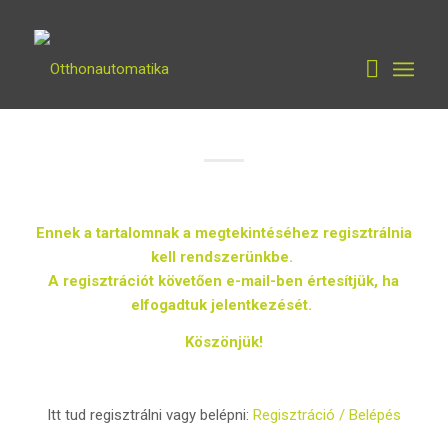
Ennek a tartalomnak a megtekintéséhez regisztrálnia
kell rendszerünkbe.
A regisztrációt követően e-mail-ben értesítjük, ha
elfogadtuk jelentkezését.
Köszönjük!
Itt tud regisztrálni vagy belépni:
Regisztráció / Belépés