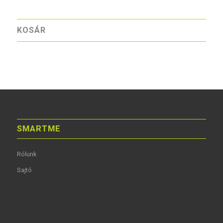
KOSÁR
SMARTME
Rólunk
Sajtó