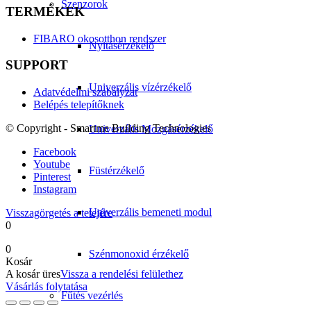
Szenzorok
TERMÉKEK
FIBARO okosotthon rendszer
Nyitásérzékelő
SUPPORT
Univerzális vízérzékelő
Adatvédelmi szabályzat
Belépés telepítőknek
© Copyright - Smartme Building Technologies
Univerzális Mozgásérzékelő
Facebook
Youtube
Füstérzékelő
Pinterest
Instagram
Univerzális bemeneti modul
Visszagörgetés a tetejére
0
0
Szénmonoxid érzékelő
Kosár
A kosár üres
Vissza a rendelési felülethez
Vásárlás folytatása
Fűtés vezérlés