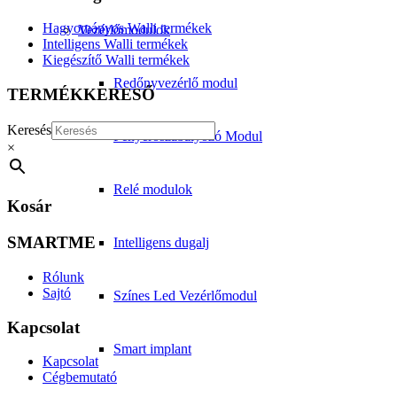
Hagyományos Walli termékek
Vezérlőmodulok
Intelligens Walli termékek
Kiegészítő Walli termékek
Redőnyvezérlő modul
TERMÉKKERESŐ
Keresés
Fényerőszabályozó Modul
×
Relé modulok
Kosár
SMARTME
Intelligens dugalj
Rólunk
Sajtó
Színes Led Vezérlőmodul
Kapcsolat
Smart implant
Kapcsolat
Cégbemutató