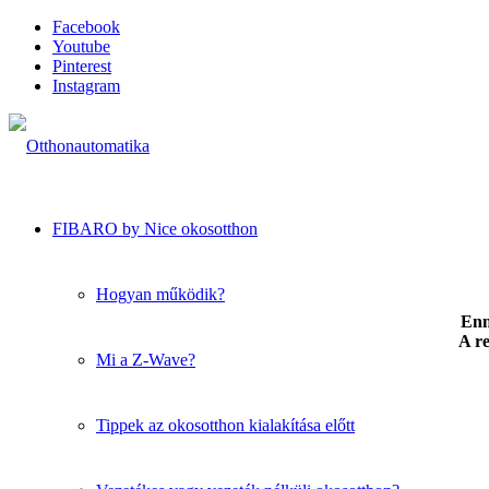
Facebook
Youtube
Pinterest
Instagram
FIBARO by Nice okosotthon
Hogyan működik?
Enn
A re
Mi a Z-Wave?
Tippek az okosotthon kialakítása előtt