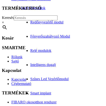
TERMÉKKERESŐ
Vezérlőmodulok
Keresés
Redőnyvezérlő modul
×
Fényerőszabályozó Modul
Kosár
SMARTME
Relé modulok
Rólunk
Sajtó
Intelligens dugalj
Kapcsolat
Színes Led Vezérlőmodul
Kapcsolat
Cégbemutató
TERMÉKEK
Smart implant
FIBARO okosotthon rendszer