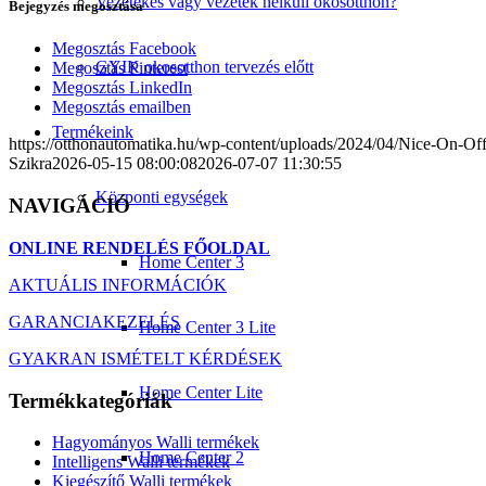
Vezetékes vagy vezeték nélküli okosotthon?
Bejegyzés megosztása
Megosztás Facebook
GYIK okosotthon tervezés előtt
Megosztás Pinterest
Megosztás LinkedIn
Megosztás emailben
Termékeink
https://otthonautomatika.hu/wp-content/uploads/2024/04/Nice-On-O
Szikra
2026-05-15 08:00:08
2026-07-07 11:30:55
Központi egységek
NAVIGÁCIÓ
ONLINE RENDELÉS FŐOLDAL
Home Center 3
AKTUÁLIS INFORMÁCIÓK
GARANCIAKEZELÉS
Home Center 3 Lite
GYAKRAN ISMÉTELT KÉRDÉSEK
Home Center Lite
Termékkategóriák
Hagyományos Walli termékek
Home Center 2
Intelligens Walli termékek
Kiegészítő Walli termékek