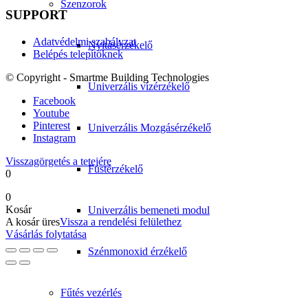
Szenzorok
SUPPORT
Adatvédelmi szabályzat
Nyitásérzékelő
Belépés telepítőknek
© Copyright - Smartme Building Technologies
Univerzális vízérzékelő
Facebook
Youtube
Pinterest
Univerzális Mozgásérzékelő
Instagram
Visszagörgetés a tetejére
Füstérzékelő
0
0
Kosár
Univerzális bemeneti modul
A kosár üres
Vissza a rendelési felülethez
Vásárlás folytatása
Szénmonoxid érzékelő
Fűtés vezérlés