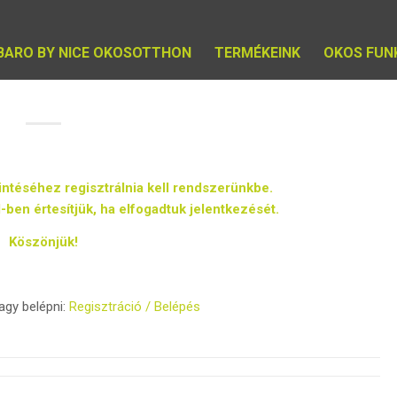
IBARO BY NICE OKOSOTTHON
TERMÉKEINK
OKOS FUN
intéséhez regisztrálnia kell rendszerünkbe.
-ben értesítjük, ha elfogadtuk jelentkezését.
Köszönjük!
vagy belépni:
Regisztráció / Belépés